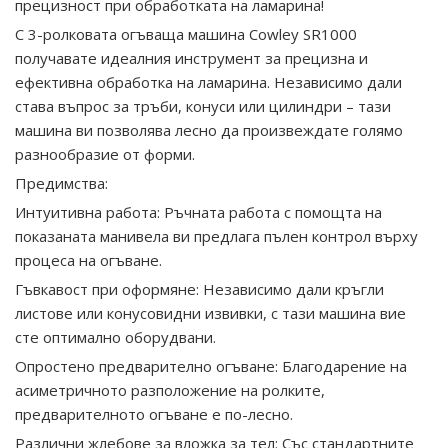
прецизност при обработката на ламарина!
С 3-ролковата огъваща машина Cowley SR1000
получавате идеалния инструмент за прецизна и
ефективна обработка на ламарина. Независимо дали
става въпрос за тръби, конуси или цилиндри – тази
машина ви позволява лесно да произвеждате голямо
разнообразие от форми.
Предимства
:
Интуитивна работа: Ръчната работа с помощта на
показаната манивела ви предлага пълен контрол върху
процеса на огъване.
Гъвкавост при оформяне: Независимо дали кръгли
листове или конусовидни извивки, с тази машина вие
сте оптимално оборудвани.
Опростено предварително огъване: Благодарение на
асиметричното разположение на ролките,
предварителното огъване е по-лесно.
Различни жлебове за вложка за тел: Със стандартните