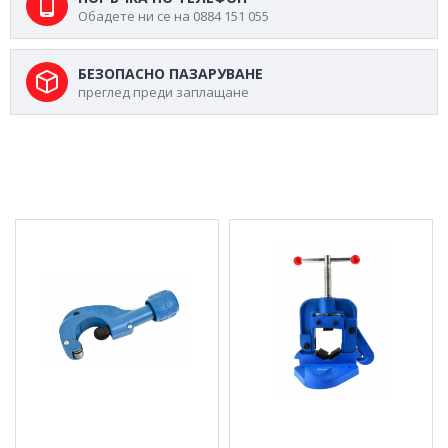
Обадете ни се на 0884 151 055
БЕЗОПАСНО ПАЗАРУВАНЕ
преглед преди заплащане
МОЖЕ ДА ХАРЕСАТЕ ОЩЕ
Фреза за медни тръби
3" тръбно менгеме
Profi 3-35 мм GEKO
GEKO G01048