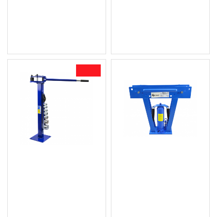
G01373
26.00 € (50.85 лв.)
7.16 € (14.00 лв.)
Цена без ДДС: 21.67 €
Цена без ДДС: 5.97 € (11.68
(42.38 лв.)
лв.)
-33 %
Огъвач на тръби, пръти
Хидравличен тръбогиб
и профили със 7
2" 12 тона GEKO G02040
огъващи ролки G02042
122.20 € (239.00 лв.)
138.05 € (270.00 лв.)
Цена без ДДС: 101.83 €
92.03 € (180.00 лв.)
(199.16 лв.)
Цена без ДДС: 76.69 €
(149.99 лв.)