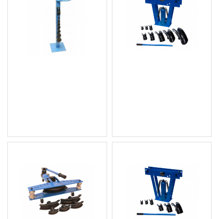
Машина за огъване на
Хидравличен тръбогиб
тръби и арматурна
16 тона - MAMMUTH
стомана - BASS 7784
HB16H
171.28 € (334.99 лв.)
276.10 € (540.00 лв.)
Цена без ДДС: 142.73 €
Цена без ДДС: 230.08 €
(279.16 лв.)
(450.00 лв.)