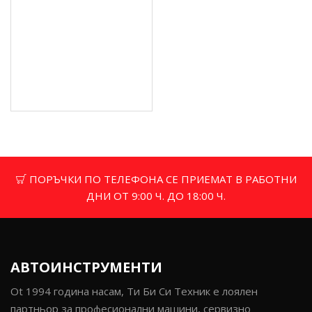
3-ролкова машина за
кръгло огъване, 0.8 x
1000 мм - SR1000
712.74 € (1 394.00 лв.)
Цена без ДДС: 593.95 € (1
161.67 лв.)
ПОРЪЧКИ ПО ТЕЛЕФОНА СЕ ПРИЕМАТ В РАБОТНИ
ДНИ ОТ 9:00 Ч. ДО 18:00 Ч.
АВТОИНСТРУМЕНТИ
Ot 1994 година насам, Ти Би Си Техник е лоялен
партньор за професионални машини, сервизно