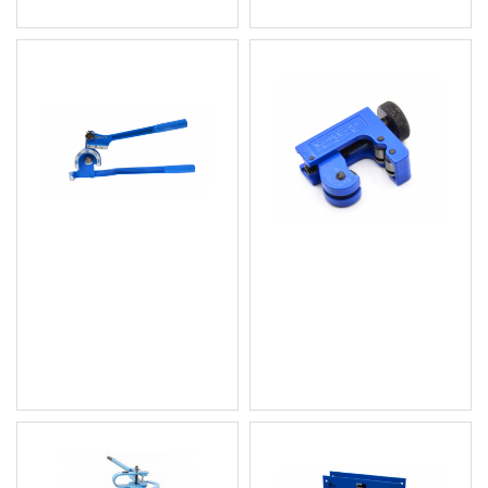
Ръчен тръбогиб /
Резачка за тръби 3-22
огъвач на тръби 6.3 - 10
мм GEKO G01376
мм GEKO G02723
3.58 € (7.00 лв.)
6.14 € (12.01 лв.)
Цена без ДДС: 2.98 € (5.83
Цена без ДДС: 5.12 € (10.01
лв.)
лв.)