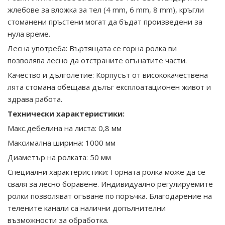
жлебове за вложка за тел (4 mm, 6 mm, 8 mm), кръгли
стоманени пръстени могат да бъдат произведени за
нула време.
Лесна употреба: Въртящата се горна ролка ви
позволява лесно да отстраните огънатите части.
Качество и дълголетие: Корпусът от висококачествена
лята стомана обещава дълъг експлоатационен живот и
здрава работа.
Технически характеристики:
Макс.дебелина на листа: 0,8 мм
Максимална ширина: 1000 мм
Диаметър на ролката: 50 мм
Специални характеристики: Горната ролка може да се
сваля за лесно боравене. Индивидуално регулируемите
ролки позволяват огъване по поръчка. Благодарение на
телените канали са налични допълнителни
възможности за обработка.