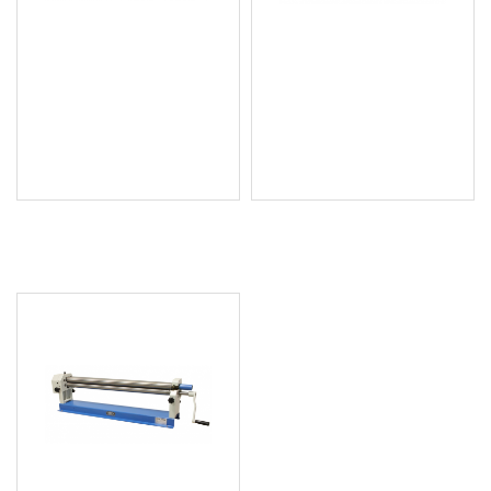
Хидравличен тръбогиб
Хидравличен тръбогиб
на колела 16 тона -
12 тона - MAMMUTH
MAMMUTH SWG2
HB12H
354.16 € (692.68 лв.)
199.92 € (391.01 лв.)
Цена без ДДС: 295.13 €
Цена без ДДС: 166.60 €
(577.22 лв.)
(325.84 лв.)
ПОСЛЕДНО РАЗГЛЕДАХТЕ