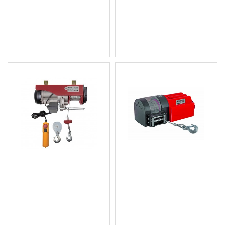
Geko G01095 1 тон, 3 м
Гипсокартон 335см
35.00 € (68.45 лв.)
199.40 € (389.99 лв.)
Цена без ДДС: 29.17 €
Цена без ДДС: 166.17 €
(57.05 лв.)
(325.00 лв.)
Телфер електрически
Автолебедка 12V 1580kg
1000kg 6m 1600W RD-
с въже 15m RD-EW06
EH03
229.57 € (449.00 лв.)
239.80 € (469.01 лв.)
Цена без ДДС: 191.31 €
Цена без ДДС: 199.83 €
(374.17 лв.)
(390.83 лв.)