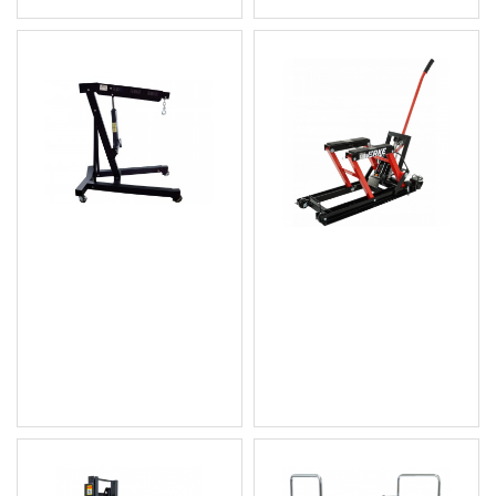
Стойка с крик за вдигане
Подемник за
на двигатели до 3 тона
мотоциклети и ATV с
G02081
нисък профил 680 кг
V83115
372.73 € (729.00 лв.)
101.75 € (199.01 лв.)
Цена без ДДС: 310.61 €
Цена без ДДС: 84.79 €
(607.50 лв.)
(165.83 лв.)