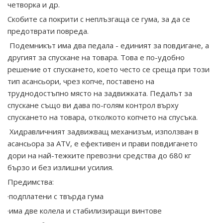
четворка и др.
Скобите са покрити с неплъзгаща се гума, за да се
предотврати повреда.
Подемникът има два педала - единият за повдигане, а
другият за спускане на товара. Това е по-удобно
решение от спускането, което често се среща при този
тип асансьори, чрез копче, поставено на
труднодостъпно място на задвижката. Педалът за
спускане също ви дава по-голям контрол върху
спускането на товара, отколкото копчето на спусъка.
Хидравличният задвижващ механизъм, използван в
асансьора за ATV, е ефективен и прави повдигането
дори на най-тежките превозни средства до 680 кг
бързо и без излишни усилия.
Предимства:
·подплатени с твърда гума
·има две колела и стабилизиращи винтове