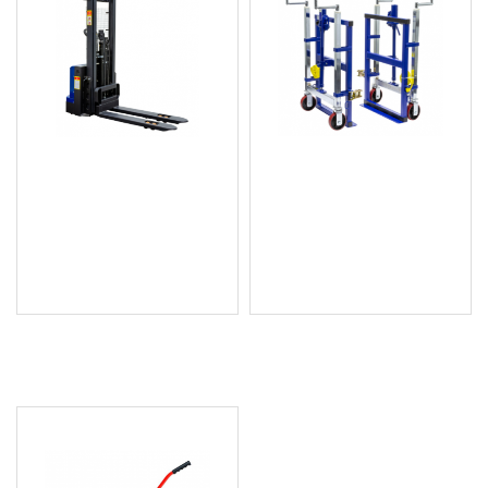
Електрически стакер за
Хидравличен
повдигане 1200кг PS12E
транспортьор за мебели
1800кг MF180HW
5 598.65 € (10 950.01
лв.)
759.26 € (1 484.98 лв.)
Цена без ДДС: 4 665.54 € (9
Цена без ДДС: 632.72 € (1
125.00 лв.)
237.49 лв.)
ПОСЛЕДНО РАЗГЛЕДАХТЕ