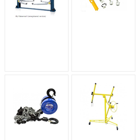
Двуколонен
Електрическа телфер /
хидравличен подемник -
лебедка 6-12м. 300кг /
4000кг.
600кг G01088
1 687.26 € (3 299.99
108.00 € (211.23 лв.)
лв.)
Цена без ДДС: 90.00 €
Цена без ДДС: 1 406.05 € (2
(176.02 лв.)
749.99 лв.)
Ръчна верижна лебедка
Повдигач за