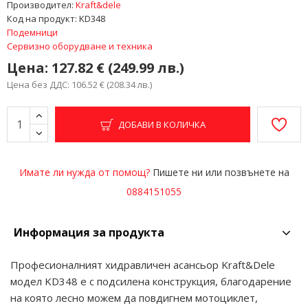
Производител:
Kraft&dele
Код на продукт:
KD348
Подемници
Сервизно оборудване и техника
Цена:
127.82 € (249.99 лв.)
Цена без ДДС: 106.52 € (208.34 лв.)
ДОБАВИ В КОЛИЧКА
Имате ли нужда от помощ?
Пишете ни или позвънете на
0884151055
Информация за продукта
Професионалният хидравличен асансьор Kraft&Dele
модел KD348 е с подсилена конструкция, благодарение
на която лесно можем да повдигнем мотоциклет,