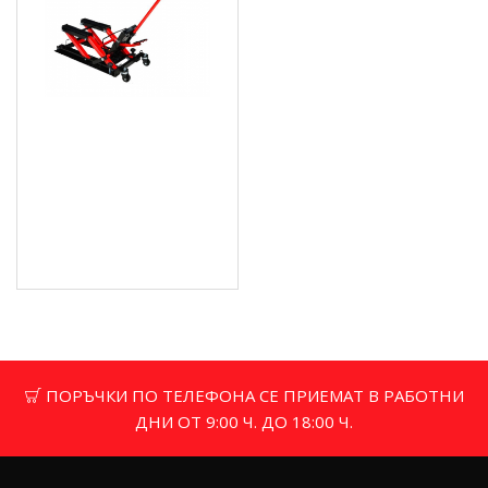
ATV повдигач за
мотоциклет 680 кг. -
KRAFT & DELE KD348
127.82 € (249.99 лв.)
Цена без ДДС: 106.52 €
(208.34 лв.)
ПОРЪЧКИ ПО ТЕЛЕФОНА СЕ ПРИЕМАТ В РАБОТНИ
ДНИ ОТ 9:00 Ч. ДО 18:00 Ч.