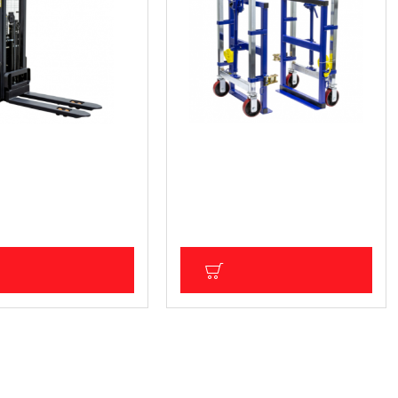
ески стакер за
Хидравличен транспортьор за
е 1200кг PS12E
мебели 1800кг MF180HW
 € (10 950.01 лв.)
759.26 € (1 484.98 лв.)
ДС: 4 665.54 € (9 125.00
Цена без ДДС: 632.72 € (1 237.49
лв.)
ОБАВИ В КОЛИЧКА
ДОБАВИ В КОЛИЧКА