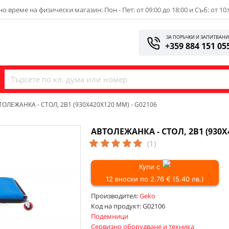
о време на физически магазин: Пон - Пет: от 09:00 до 18:00 и Съб: от 10:
ЗА ПОРЪЧКИ И ЗАПИТВАН
+359 884 151 05
ТОЛЕЖАНКА - СТОЛ, 2В1 (930X420X120 ММ) - G02106
АВТОЛЕЖАНКА - СТОЛ, 2В1 (930X4
(1)
Купи с
12 вноски по 2.76 € (5.40 лв.)
Производител:
Geko
Код на продукт:
G02106
Подемници
Сервизно оборудване и техника