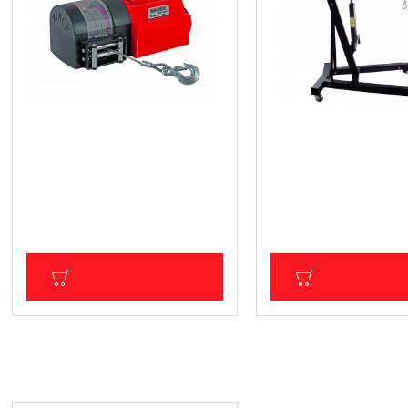
Автолебедка 12V 1580kg с
Стойка с крик за вди
въже 15m RD-EW06
двигатели до 3 тона 
229.57 € (449.00 лв.)
372.73 € (729.00 лв.
Цена без ДДС: 191.31 € (374.17 лв.)
Цена без ДДС: 310.61 € (6
ДОБАВИ В КОЛИЧКА
ДОБАВИ В КОЛ