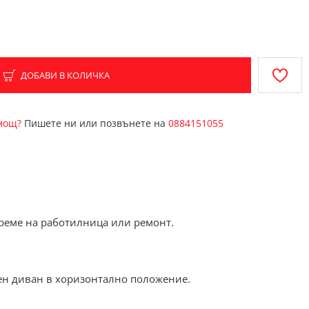
ДОБАВИ В КОЛИЧКА
омощ?
Пишете ни или позвънете на
0884151055
време на работилница или ремонт.
нен диван в хоризонтално положение.