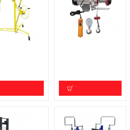
 за Гипсокартон
Телфер електрически 1000kg
6m 1600W RD-EH03
 (389.99 лв.)
239.80 € (469.01 лв.)
ДС: 166.17 € (325.00 лв.)
Цена без ДДС: 199.83 € (390.83 лв.)
ОБАВИ В КОЛИЧКА
ДОБАВИ В КОЛИЧКА