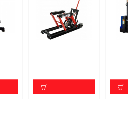
гане на
Подемник за мотоциклети и
Електрич
G02081
ATV с нисък профил 680 кг
повдиган
V83115
)
5 598.65
101.75 € (199.01 лв.)
07.50 лв.)
Цена без Д
Цена без ДДС: 84.79 € (165.83 лв.)
лв.)
ИЧКА
ДОБАВИ В КОЛИЧКА
Д
ПОСЛЕДНО РАЗГЛЕДАХТЕ