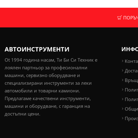
ПОРЪЧК
АВТОИНСТРУМЕНТИ
ИНФ
Ot 1994 година насам, Ти Би Си Техник е
Конта
лоялен партньор за професионални
Доста
машини, сервизно оборудване и
Връща
специализирани инструменти за леки
Поли
автомобили и товарни камиони.
Предлагаме качествени инструменти,
Полит
машини и оборудване, с гаранция на
Общи
достъпни цени.
Прои