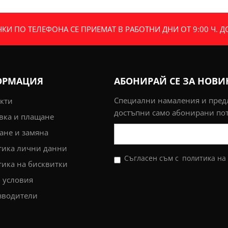
И ПО ТЕЛЕФОНА СЕ ПРИЕМАТ В РАБОТНИ ДНИ ОТ 9:00 Ч. ДО 
ОРМАЦИЯ
АБОНИРАЙ СЕ ЗА НОВ
Специални намаления и пре
кти
достъпни само абонирани по
вка и плащане
не и замяна
тика лични данни
Съгласен съм с
политика на
ика на бисквитки
 условия
зводители