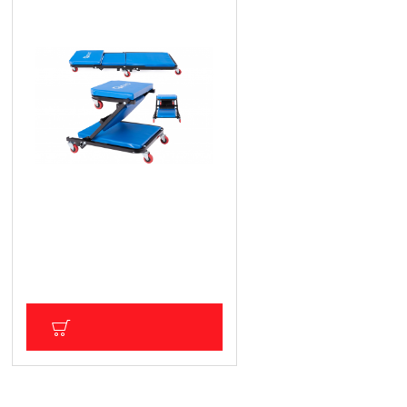
Автолежанка - стол, 2в1
(930x420x120 мм) - G02106
28.07 € (54.90 лв.)
Цена без ДДС: 23.39 € (45.75 лв.)
ДОБАВИ В КОЛИЧКА