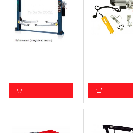
Двуколонен хидравличен
Електрическа телфер 
подемник - 4000кг.
лебедка 6-12м. 300кг 
G01088
1 687.26 € (3 299.99 лв.)
108.00 € (211.23 лв.
Цена без ДДС: 1 406.05 € (2 749.99
Цена без ДДС: 90.00 € (17
лв.)
ДОБАВИ В КОЛИЧКА
ДОБАВИ В КОЛ