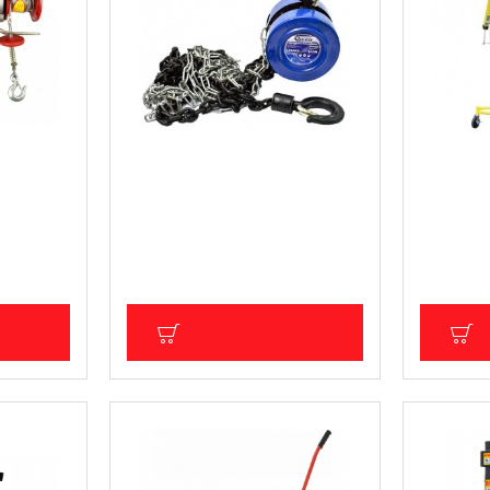
/
Ръчна верижна лебедка Geko
Повдигач
/ 600кг
G01095 1 тон, 3 м
335см
35.00 € (68.45 лв.)
199.40 €
)
Цена без ДДС: 29.17 € (57.05 лв.)
Цена без Д
6.02 лв.)
ИЧКА
ДОБАВИ В КОЛИЧКА
Д