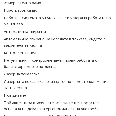
измервателно рамо.
Пластмасов капак
Работи в системата START/STOP и ускорява работата по
машината.
Автоматична спирачка
Автоматично спиране на колелата в точката, където е
закрепена тежестта
Контролен панел
Интуитивният контролен панел прави работата с
балансьора много по-лесна.
Лазерна показалка
Лазерната показалка показва точното местоположение
на тежестта.
Нов дизайн
Той акцентира върху естетическите ценности и се
основава на доказана ергономичност на употреба.