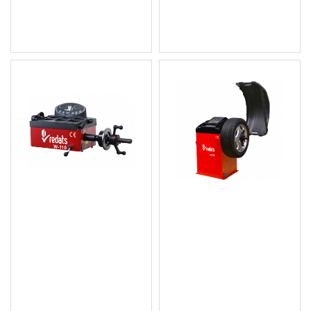
Цена без ДДС: 639.11 € (1
Цена без ДДС: 510.01 €
249.99 лв.)
(997.49 лв.)
Полуавтоматична
Балансьор на гуми
балансираща машина с
Redats W-230 13-00-79
ръчно задвижване за
1 012.36 € (1 980.00
230V или 12V Redats W-
лв.)
110 13-00-81
Цена без ДДС: 843.63 € (1
650.00 лв.)
536.24 € (1 048.79 лв.)
Цена без ДДС: 446.87 €
(874.00 лв.)