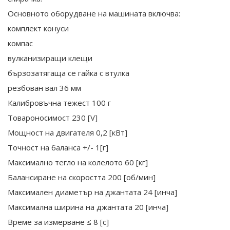
Основното оборудване на машината включва:
комплект конуси
компас
вулканизиращи клещи
бързозатягаща се гайка с втулка
резбован вал 36 мм
Калибровъчна тежест 100 г
Товароносимост 230 [V]
Мощност на двигателя 0,2 [кВт]
Точност на баланса +/- 1[г]
Максимално тегло на колелото 60 [кг]
Балансиране на скоростта 200 [об/мин]
Максимален диаметър на джантата 24 [инча]
Максимална ширина на джантата 20 [инча]
Време за измерване ≤ 8 [с]