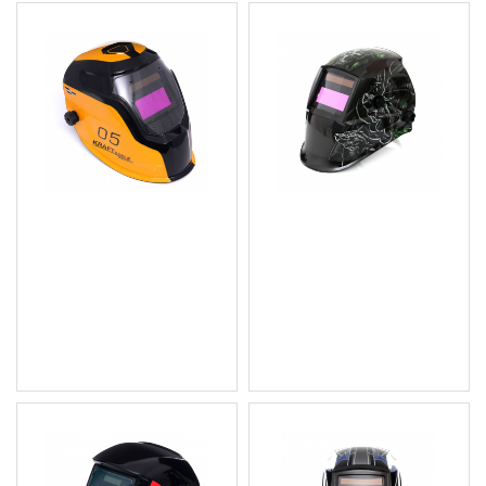
Автозатъмняваща
Автозатъмняваща
заваръчна маска / шлем
заваръчна маска с
- KD890
професионален LCD -
KD1894
33.23 € (64.99 лв.)
16.36 € (32.00 лв.)
Цена без ДДС: 27.69 €
Цена без ДДС: 13.63 €
(54.16 лв.)
(26.66 лв.)