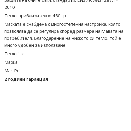
Защита на очите съгл. стандарти: EN379, ANSI Z87.1–
2010
Тегло: приблизително 450 гр
Маската е снабдена с многостепенна настройка, която
позволява да се регулира според размера на главата на
потребителя. Благодарение на ниското си тегло, той е
много удобен за използване.
Тегло 1 кг
Марка
Mar-Pol
2 години гаранция