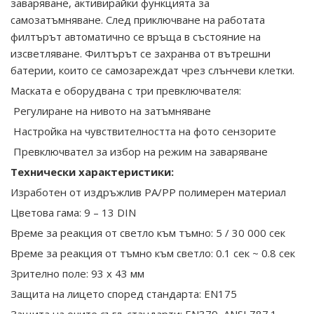
заваряване, активирайки функцията за
самозатъмняване. След приключване на работата
филтърът автоматично се връща в състояние на
изсветляване. Филтърът се захранва от вътрешни
батерии, които се самозареждат чрез слънчеви клетки.
Маската е оборудвана с три превключвателя:
Регулиране на нивото на затъмняване
Настройка на чувствителността на фото сензорите
Превключвател за избор на режим на заваряване
Технически характеристики:
Изработен от издръжлив PA/PP полимерен материал
Цветова гама: 9 – 13 DIN
Време за реакция от светло към тъмно: 5 / 30 000 сек
Време за реакция от тъмно към светло: 0.1 сек ~ 0.8 сек
Зрително поле: 93 х 43 мм
Защита на лицето според стандарта: EN175