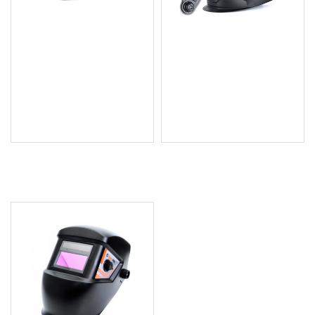
Автоматично
Автоматично
затъмняваща се
затъмняваща се маска
заваръчна маска, 9-13
за заваряване - G01880
DIN - KD1893
44.90 € (87.82 лв.)
18.41 € (36.01 лв.)
Цена без ДДС: 37.42 €
Цена без ДДС: 15.34 €
(73.19 лв.)
(30.00 лв.)
ПОСЛЕДНО РАЗГЛЕДАХТЕ