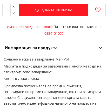
ДОБАВИ В КОЛИЧКА
Имате ли нужда от помощ?
Пишете ни или позвънете на
0884151055
Информация за продукта
Соларна маска за заваряване Mar-Pol
Маската е подходяща за заваряване с много методи на
електродъгово заваряване:
MIG, TIG, MAG, MMA
Предпазва потребителя от вредни лъчения,
генерирани по време на заваряване, както и от искри и
пръски. Специален сензор във филтърната касета
автоматично идентифицира началото на процеса на