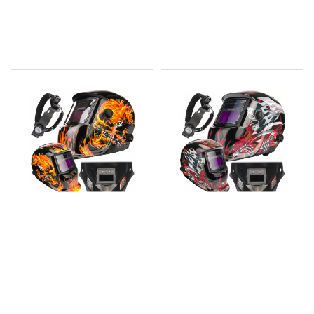
14.83 € (29.00 лв.)
18.41 € (36.01 лв.)
12.28 € (24.02 лв.)
Цена без ДДС: 15.34 €
Цена без ДДС: 10.23 €
(30.00 лв.)
(20.01 лв.)
Маска / шлем за
Маска / шлем за
заваряване ( филтър +
заваряване ( филтър +
LCD ) PM-APS-600T1
LCD ) - PM-APS-600T2
17.89 € (34.99 лв.)
17.89 € (34.99 лв.)
Цена без ДДС: 14.91 €
Цена без ДДС: 14.91 €
(29.16 лв.)
(29.16 лв.)