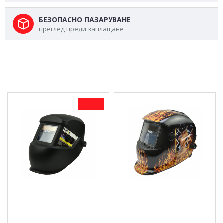
БЕЗОПАСНО ПАЗАРУВАНЕ
преглед преди заплащане
МОЖЕ ДА ХАРЕСАТЕ ОЩЕ
-17 %
Автоматична соларна
Автоматична соларна
маска за заваряване
маска за заваряване
Keltin - GEKO K00290
Keltin - GEKO K00291