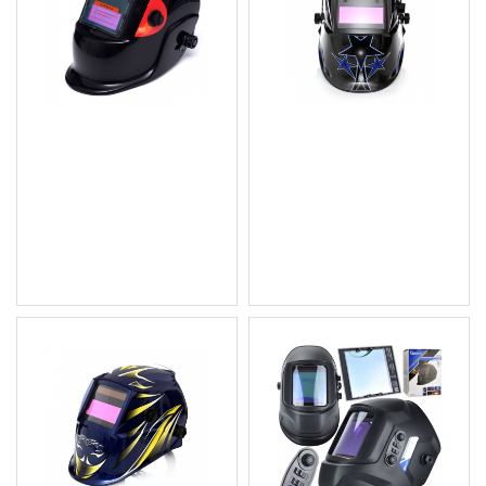
Автозатъмняваща
Автоматично
маска за заваряване,
затъмняваща се
MMA, MIG, MAG и TIG -
заваръчна маска, 9-13
KD849
DIN - KD1891
10.74 € (21.01 лв.)
18.41 € (36.01 лв.)
Цена без ДДС: 8.95 € (17.50
Цена без ДДС: 15.34 €
лв.)
(30.00 лв.)