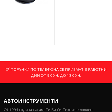
Автоматична соларна
маска за заваряване -
HW-2323
15.34 € (30.00 лв.)
Цена без ДДС: 12.78 €
(25.00 лв.)
ПОРЪЧКИ ПО ТЕЛЕФОНА СЕ ПРИЕМАТ В РАБОТНИ
ДНИ ОТ 9:00 Ч. ДО 18:00 Ч.
АВТОИНСТРУМЕНТИ
Ot 1994 година насам, Ти Би Си Техник е лоялен