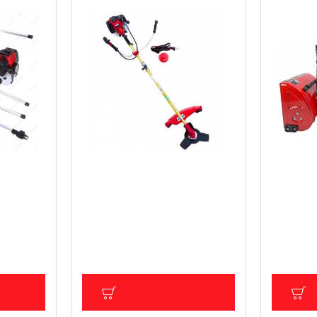
сторез/
Професионален бензинов
Моторен 
ar
тример KW132, Knappwulf
шнек
92.03 € (180.00 лв.)
613.55 €
)
Цена без ДДС: 76.69 € (149.99 лв.)
Цена без Д
92.49 лв.)
лв.)
ИЧКА
ДОБАВИ В КОЛИЧКА
Д