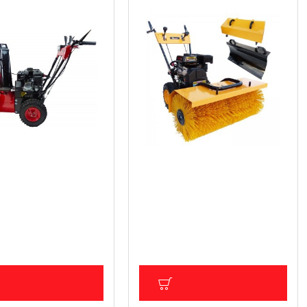
бензинов снегорин с
Професионална комбинирана
бензинова машина 3 в 1,/
Метачка/Снегорин/Събиране
 (1 200.00 лв.)
на листа/ Knappwulf
ДС: 511.29 € (1 000.00
1 114.62 € (2 180.01 лв.)
Цена без ДДС: 928.85 € (1 816.67
лв.)
ОБАВИ В КОЛИЧКА
ДОБАВИ В КОЛИЧКА