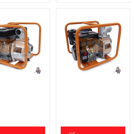
а помпа за вода 2"
Бензинова помпа за вода 3"
 (291.99 лв.)
159.53 € (312.01 лв.)
ДС: 124.41 € (243.32 лв.)
Цена без ДДС: 132.94 € (260.01 лв.)