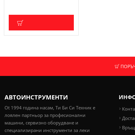
Цена без ДДС: 68.17 € (133.33 лв.)
ДОБАВИ В КОЛИЧКА
ПОРЪЧК
АВТОИНСТРУМЕНТИ
ИНФ
Ot 1994 година насам, Ти Би Си Техник е
Конта
лоялен партньор за професионални
Доста
машини, сервизно оборудване и
Връща
специализирани инструменти за леки