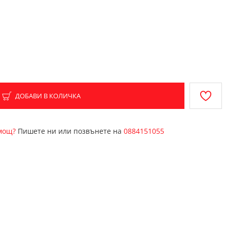
ДОБАВИ В КОЛИЧКА
омощ?
Пишете ни или позвънете на
0884151055