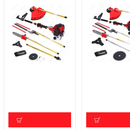
Бензинов тример/храсторез/
Бензинов тример/хра
резачка 4 в 1 Gold Edition
резачка 4 в 1 Silver st
Knappwulf
Knappwulf
179.46 € (350.99 лв.)
179.46 € (350.99 лв.
Цена без ДДС: 149.55 € (292.49 лв.)
Цена без ДДС: 149.55 € (2
ДОБАВИ В КОЛИЧКА
ДОБАВИ В КОЛ