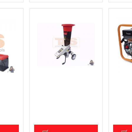
 рязане/
Електрическа машина за
Бензинов
кълцане/раздробяване на
149.29 €
клони
.)
Цена без Д
731.15 € (1 430.01 лв.)
1 256.66
Цена без ДДС: 609.29 € (1 191.67
лв.)