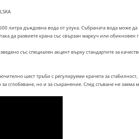
LSKA
 500 литра дъждовна вода от улука. Събраната вода може да 
о така да развиете крана със свързан маркуч или обикновен 
зведено със специален акцент върху стандартите за качеств
ително шест тръби с регулируеми крачета за стабилност, 
 за сглобяване, но и за съхранение. След сгъване не заема 