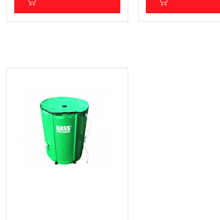
ДОБАВИ В КОЛИЧКА
ДОБАВИ В КОЛ
Съд / Буре / Резервоар за
дъждовна вода 500 литра -
BASS 7998
81.80 € (159.99 лв.)