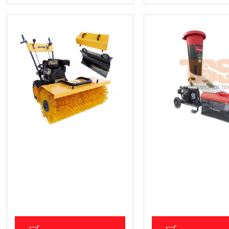
Професионална бензинова
Бензинова машина за
машина 3 в 1,/Метачка/
кълцане на клони
Снегорин/Събиране на листа,
771.02 € (1 507.98 лв
Knappwulf
Цена без ДДС: 642.52 € (
1 104.40 € (2 160.02 лв.)
лв.)
Цена без ДДС: 920.33 € (1 800.01
лв.)