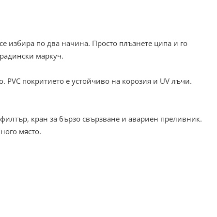
се избира по два начина. Просто плъзнете ципа и го
градински маркуч.
о. PVC покритието е устойчиво на корозия и UV лъчи.
филтър, кран за бързо свързване и авариен преливник.
много място.