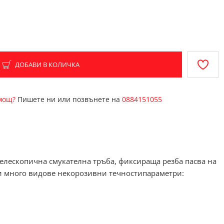
ДОБАВИ В КОЛИЧКА
омощ?
Пишете ни или позвънете на
0884151055
елескопична смукателна тръба, фиксираща резба пасва на
 и много видове некорозивни течностипараметри: