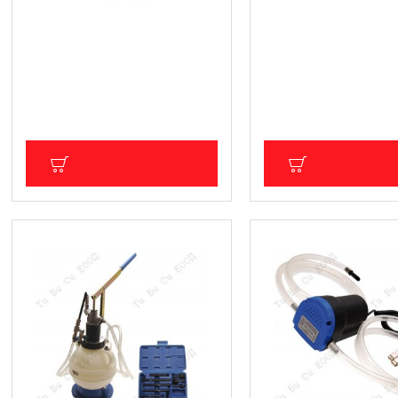
Ръчна помпа за масло, 15кг.
Пневматична помпа 
изсмукване на масло 
73.12 € (143.01 лв.)
масларка 80л.
Цена без ДДС: 60.93 € (119.17 лв.)
263.32 € (515.01 лв.
Цена без ДДС: 219.43 € (4
ДОБАВИ В КОЛИЧКА
ДОБАВИ В КОЛ