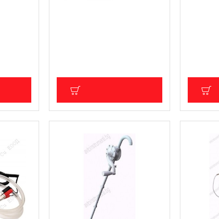
за
Пневматична помпа за
Професи
-
изсмукване на масло -
инструме
масларка 80 литра G02120
(пълнене
масло BG
)
159.00 € (310.98 лв.)
195.31 €
29.17 лв.)
Цена без ДДС: 132.50 € (259.15 лв.)
Цена без Д
ИЧКА
ДОБАВИ В КОЛИЧКА
Д