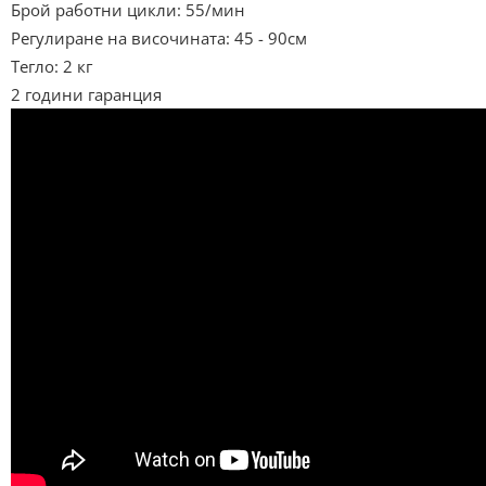
Брой работни цикли: 55/мин
Регулиране на височината: 45 - 90см
Тегло: 2 кг
2 години гаранция