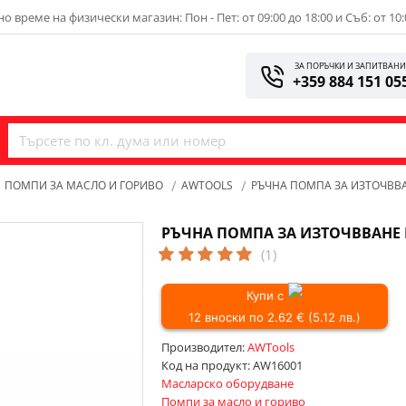
о време на физически магазин: Пон - Пет: от 09:00 до 18:00 и Съб: от 10:
ЗА ПОРЪЧКИ И ЗАПИТВАН
+359 884 151 05
ПОМПИ ЗА МАСЛО И ГОРИВО
AWTOOLS
РЪЧНА ПОМПА ЗА ИЗТОЧВВА
РЪЧНА ПОМПА ЗА ИЗТОЧВВАНЕ 
(1)
Купи с
12 вноски по 2.62 € (5.12 лв.)
Производител:
AWTools
Код на продукт:
AW16001
Масларско оборудване
Помпи за масло и гориво