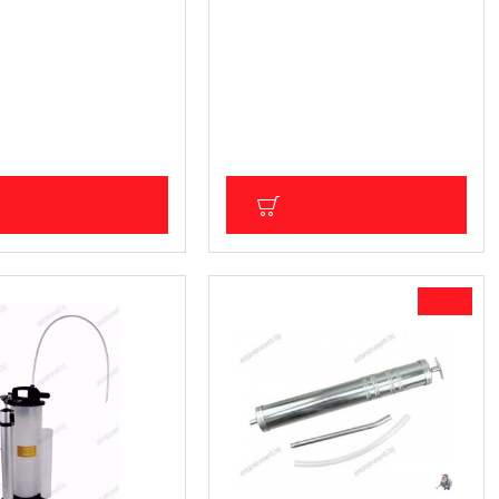
онален пневматичен
Професионална ръчна помпа
нт /помпа/ за смяна
за пълненe на масло в
 или източване) на
скоростни кутии 7л., BGS
S Technic
Technic
 (381.99 лв.)
245.42 € (480.00 лв.)
ДС: 162.76 € (318.33 лв.)
Цена без ДДС: 204.52 € (400.01 лв.)
ОБАВИ В КОЛИЧКА
ДОБАВИ В КОЛИЧКА
-22 %