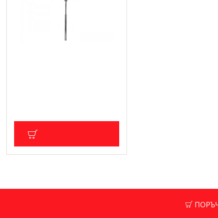
Ръчна помпа за източвване
на масло и гориво от варели
AW16001
26.59 € (52.01 лв.)
Цена без ДДС: 22.16 € (43.34 лв.)
ДОБАВИ В КОЛИЧКА
ПОРЪЧК