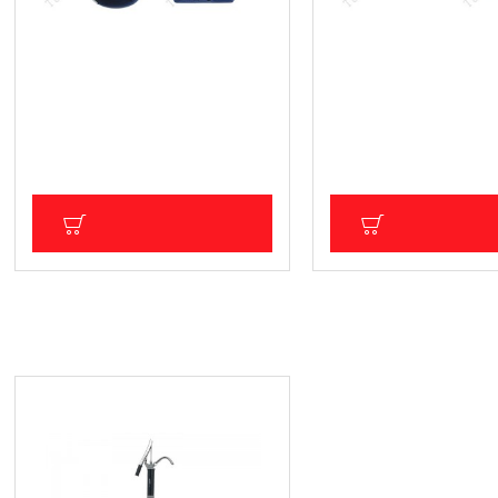
Професионална ръчна помпа
Електрическа помпа 
за пълнене на масло в
12V, BGS Technic
трансмисии и диференциали
41.93 € (82.01 лв.)
7л., BGS Technic
Цена без ДДС: 34.94 € (68
233.15 € (456.00 лв.)
Цена без ДДС: 194.29 € (380.00 лв.)
ДОБАВИ В КОЛИЧКА
ДОБАВИ В КОЛ