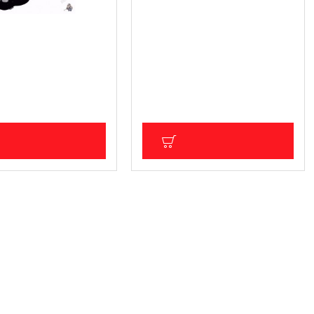
 източване на масло
Метален шприц за масло
на течност, ръчна и
1000мл. G01151
чна 9л. BASS 4035
9.20 € (17.99 лв.)
7.16 € (14.00 лв.)
(164.99 лв.)
Цена без ДДС: 5.97 € (11.68 лв.)
ДС: 70.30 € (137.49 лв.)
ОБАВИ В КОЛИЧКА
ДОБАВИ В КОЛИЧКА