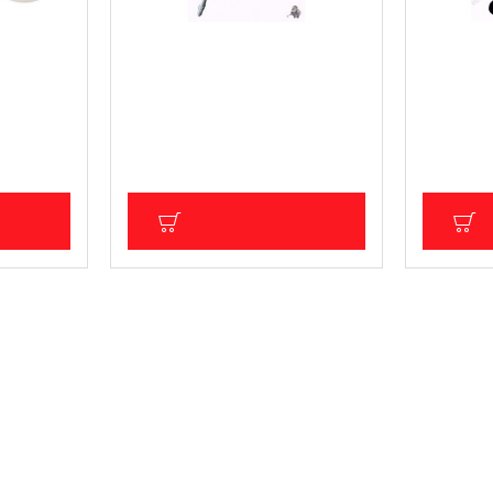
за масло
Помпа за исмукване на AdBlue
Помпа за
BASS 8207
и спирач
пневмати
49.08 € (95.99 лв.)
84.36 € 
.34 лв.)
Цена без ДДС: 40.90 € (79.99 лв.)
Цена без Д
ИЧКА
ДОБАВИ В КОЛИЧКА
Д
ПОСЛЕДНО РАЗГЛЕДАХТЕ