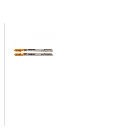
ПОСЛЕДНО РАЗГЛЕДАХТЕ
HCS Комплект 2 бр. нож
за прободен трион за
дърво (зеге), 100x75 мм
10TPI - RT101ВR
1.02 € (1.99 лв.)
Цена без ДДС: 0.85 € (1.66
лв.)