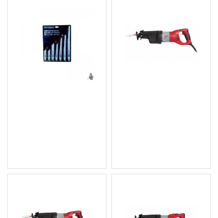
К-кт резервни ножчета /
Саблен трион 1500W, 0 –
триони за саблен трион
2800 ход/об., 32 мм -
28 бр. Kraft & Dele
SSPE1500X
KD10780
483.00 € (944.67 лв.)
14.83 € (29.00 лв.)
Цена без ДДС: 402.50 €
Цена без ДДС: 12.36 €
(787.22 лв.)
(24.17 лв.)