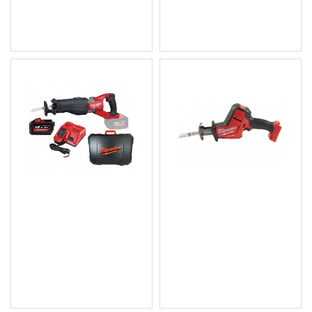
Цена без ДДС: 337.50 €
Цена без ДДС: 549.17 € (1
(660.09 лв.)
074.08 лв.)
Акумулаторен саблен
Акумулаторен саблен
трион 32 мм, 3000 хода/
трион, безчетков, 0 до
мин. - M18 FSX-121C
3000 хода/мин. - M18
FHZ-0X
1 019.00 € (1 992.99
лв.)
348.00 € (680.63 лв.)
Цена без ДДС: 849.17 € (1
Цена без ДДС: 290.00 €
660.83 лв.)
(567.19 лв.)