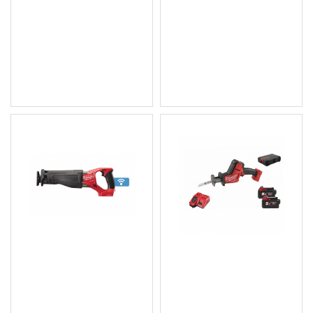
Саблен трион 1100W, 0 –
Акумулаторен саблен
2900 ход/мин., 28 мм -
трион 18V, 0 - 3000 хода/
SSD1100X
мин. - M18 ONESX-502X
444.00 € (868.39 лв.)
608.44 € (1 190.01 лв.)
Цена без ДДС: 370.00 €
Цена без ДДС: 507.03 €
(723.66 лв.)
(991.66 лв.)
Акумулаторен саблен
Акумулаторен саблен
трион от 0 – 3000 ход/
трион безчетков 22 мм
мин., 28.6 мм - M18
0-3000 ход/мин. - M18
ONESX-0X
FHZ-502X
405.00 € (792.11 лв.)
659.00 € (1 288.89 лв.)