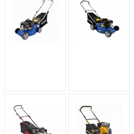
Професионална
Професионална
бнзинова моторна
бензинова моторна
Косачка HYM 40 Hyundai
Косачка HYM 46 Hyundai
201.96 € (395.00 лв.)
247.98 € (485.01 лв.)
Цена без ДДС: 168.30 €
Цена без ДДС: 206.65 €
(329.17 лв.)
(404.17 лв.)