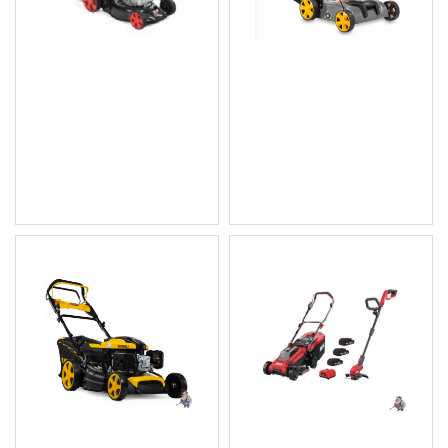
Професионална
Аератор / Скарификатор
бнзинова моторна
бензинов PM-AWS-65 6,5
Косачка MTD Smart 46
к.с.
PO с мулчиране
406.48 € (795.01 лв.)
347.16 € (678.99 лв.)
Цена без ДДС: 338.73 €
Цена без ДДС: 289.30 €
(662.50 лв.)
(565.82 лв.)
Бензинова косачка за
АКУМУЛАТОРЕН