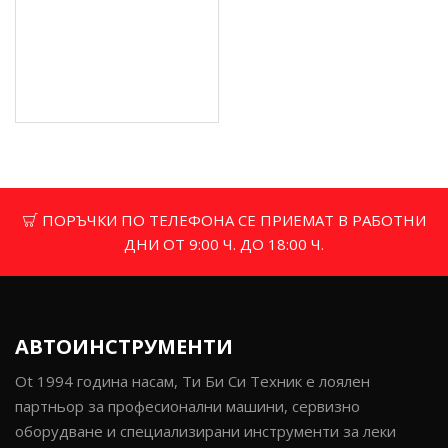
бензинова косачка -
G83059
528.17 € (1 033.01 лв.)
Цена без ДДС: 440.14 €
(860.84 лв.)
ПОРЪЧКИ ПО ТЕЛЕФОНА СЕ ПРИЕМАТ В РАБОТНИ
ДНИ ОТ 9:00 Ч. ДО 18:00 Ч.
АВТОИНСТРУМЕНТИ
Ot 1994 година насам, Ти Би Си Техник е лоялен
партньор за професионални машини, сервизно
оборудване и специализирани инструменти за леки