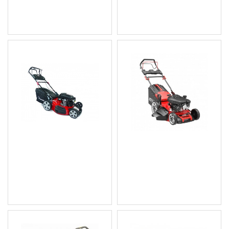
Цена без ДДС: 124.41 €
Цена без ДДС: 208.78 €
(243.32 лв.)
(408.34 лв.)
Бензинова косачка 53
Бензинова Косачка 53
см., KW238 Knappwulf
см 6.0HP 224cc AW70078
447.38 € (875.00 лв.)
434.59 € (849.98 лв.)
Цена без ДДС: 372.82 €
Цена без ДДС: 362.16 €
(729.17 лв.)
(708.32 лв.)