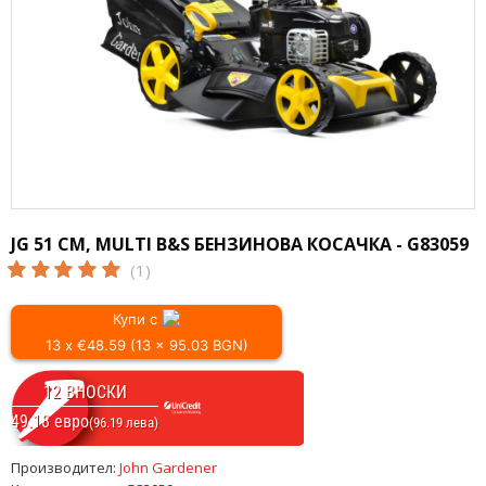
JG 51 СМ, MULTI B&S БЕНЗИНОВА КОСАЧКА - G83059
(1)
Купи с
13 x €48.59 (13 x 95.03 BGN)
12 ВНОСКИ
49.18 евро
(96.19 лева)
Производител:
John Gardener