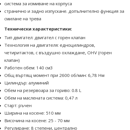
система за измиване на корпуса
странично и задно изпускане. допълнително функция за
смилане на трева
Технически характеристики:
Тип двигател: двигател с горен клапан
Технология на двигателя: едноцилиндров,
четиритактов, с въздушно охлаждане, OHV (горен
клапан)
Работен обем: 140 см3
Общ въртящ момент при 2600 об/мин: 6,78 Нм
Цилиндър: алуминий
Обем на резервоара за гориво: 0.8 L
Обем на маслената система: 0,47 л
Старт: ръчен
Ширина на косене: 510 мм
Височина на косене: 25 - 70 мм
Регулиране: 8 степени, централно