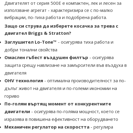
Двигателят от серия 500E е компактен, лек и лесен за
използване агрегат - характеризира се с по-малко
вибрации, по-тиха работа и подобрена работа.
Защо си струва да изберете косачка за трева с
двигател Briggs & Stratton?
Заглушител Lo-Tone™
- осигурява тиха работа и
добри тонални свойства
Омаслен гъбест въздушен филтър
- осигурява
защита срещу навлизане на замърсители във въздуха в
двигателя
OHV технология
- оптимална производителност за по-
дълъг живот на двигателя и по-големи икономии на
гориво
По-голям въртящ момент от конкурентните
двигатели
- осигурява по-голяма мощност, което се
изразява в повишена ефективност на оборудването
Механичен регулатор на скоростта
- регулира