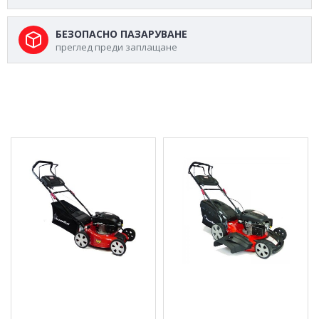
БЕЗОПАСНО ПАЗАРУВАНЕ
преглед преди заплащане
МОЖЕ ДА ХАРЕСАТЕ ОЩЕ
Бензинова косачка
Бензинова косачка 48
40см., KW236 Knappwulf
см., KW237 Knappwulf
149.29 € (291.99 лв.)
250.54 € (490.01 лв.)