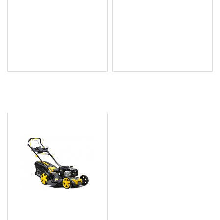
трева 53 см PM-KSS-
КОМПЛЕКТ - КОСАЧКА И
650SH-LC 6,5KM Loncin
ТРИМЕР SKIL
GM1E0130BA TBS
299.10 € (584.99 лв.)
368.14 € (720.02 лв.)
Цена без ДДС: 249.25 €
Цена без ДДС: 306.78 €
(487.49 лв.)
(600.01 лв.)
ПОСЛЕДНО РАЗГЛЕДАХТЕ
JG 51 см, Multi B&S