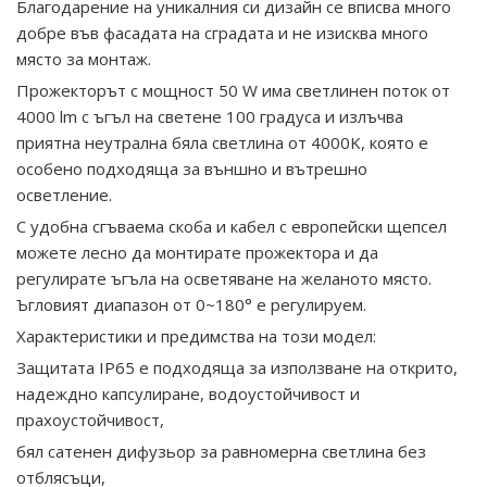
Благодарение на уникалния си дизайн се вписва много
добре във фасадата на сградата и не изисква много
място за монтаж.
Прожекторът с мощност 50 W има светлинен поток от
4000 lm с ъгъл на светене 100 градуса и излъчва
приятна неутрална бяла светлина от 4000K, която е
особено подходяща за външно и вътрешно
осветление.
С удобна сгъваема скоба и кабел с европейски щепсел
можете лесно да монтирате прожектора и да
регулирате ъгъла на осветяване на желаното място.
Ъгловият диапазон от 0~180° е регулируем.
Характеристики и предимства на този модел:
Защитата IP65 е подходяща за използване на открито,
надеждно капсулиране, водоустойчивост и
прахоустойчивост,
бял сатенен дифузьор за равномерна светлина без
отблясъци,