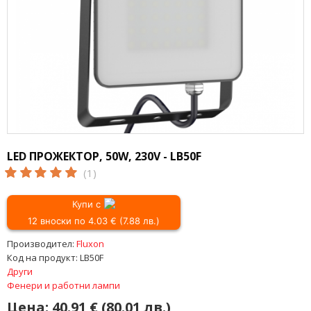
LED ПРОЖЕКТОР, 50W, 230V - LB50F
(1)
Купи с
12 вноски по 4.03 € (7.88 лв.)
Производител:
Fluxon
Код на продукт:
LB50F
Други
Фенери и работни лампи
Цена:
40.91 € (80.01 лв.)