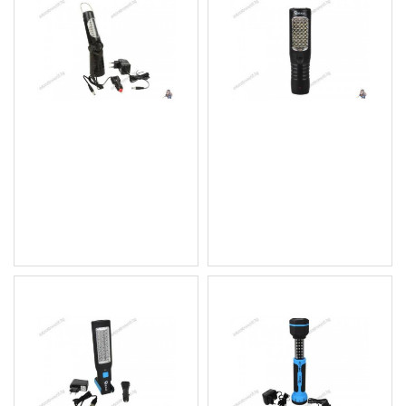
Акумулаторна, сгъваема
Акумулаторна LED
работна лампа 21+5
работна лампа/фенер -
диода
28+3+4 диода
15.34 € (30.00 лв.)
14.32 € (28.01 лв.)
Цена без ДДС: 12.78 €
Цена без ДДС: 11.93 €
(25.00 лв.)
(23.33 лв.)