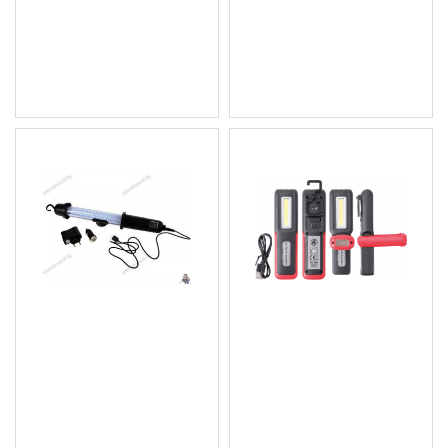
G15109
43.46 € (85.00 лв.)
50.62 € (99.00 лв.)
Цена без ДДС: 36.22 €
Цена без ДДС: 42.18 €
(70.84 лв.)
(82.50 лв.)
Акумулаторна работна
LED фенер, лампа BGS
лампа, 60 LED диода,
Technic BGS9651
12/230V
12.78 € (25.00 лв.)
12.78 € (25.00 лв.)
Цена без ДДС: 10.65 €
Цена без ДДС: 10.65 €
(20.83 лв.)
(20.83 лв.)