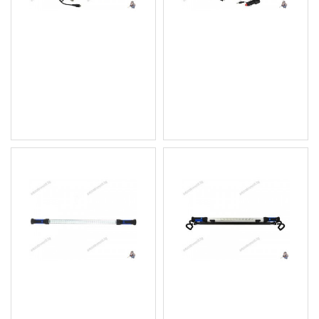
Акумулаторна работна
Разтегаема LED
лампа/фенер, 37 диода,
работна лампа/фенер на
разчупена
батерии 36 диода
16.36 € (32.00 лв.)
18.41 € (36.01 лв.)
Цена без ДДС: 13.63 €
Цена без ДДС: 15.34 €
(26.66 лв.)
(30.00 лв.)
Акумулаторна LED
Акумулаторна /
работна лампа с магнит,
разтегаема работна
120 диода
лампа 120 LED диода