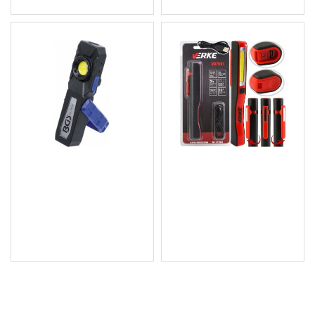
Профеионален COB-LED
Фенер / Работна лампа
работна лампа/фенер с
LED 3W+1W V87501
батерия
8.69 € (17.00 лв.)
25.56 € (49.99 лв.)
Цена без ДДС: 7.24 € (14.16
Цена без ДДС: 21.30 €
лв.)
(41.66 лв.)
ПОСЛЕДНО РАЗГЛЕДАХТЕ