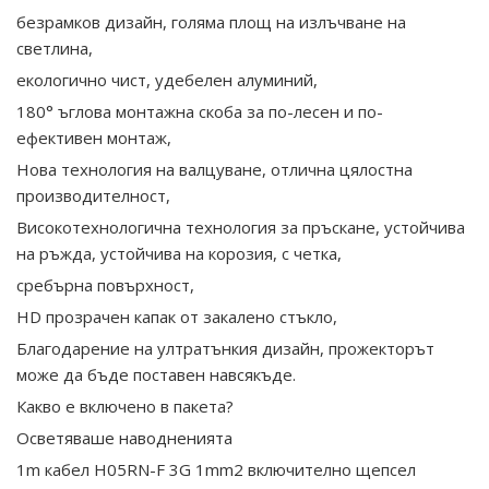
безрамков дизайн, голяма площ на излъчване на
светлина,
екологично чист, удебелен алуминий,
180° ъглова монтажна скоба за по-лесен и по-
ефективен монтаж,
Нова технология на валцуване, отлична цялостна
производителност,
Високотехнологична технология за пръскане, устойчива
на ръжда, устойчива на корозия, с четка,
сребърна повърхност,
HD прозрачен капак от закалено стъкло,
Благодарение на ултратънкия дизайн, прожекторът
може да бъде поставен навсякъде.
Какво е включено в пакета?
Осветяваше наводненията
1m кабел H05RN-F 3G 1mm2 включително щепсел