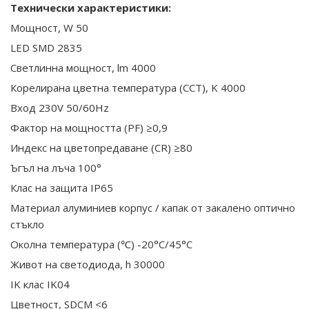
Технически характеристики:
Мощност, W 50
LED SMD 2835
Светлинна мощност, lm 4000
Корелирана цветна температура (CCT), K 4000
Вход 230V 50/60Hz
Фактор на мощността (PF) ≥0,9
Индекс на цветопредаване (CR) ≥80
Ъгъл на лъча 100°
Клас на защита IP65
Материал алуминиев корпус / капак от закалено оптично
стъкло
Околна температура (℃) -20°C/45°C
Живот на светодиода, h 30000
IK клас IK04
Цветност, SDCM <6