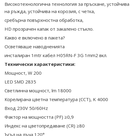
Високотехнологична технология за пръскане, устойчива
на ръжда, устойчива на корозия, с четка,
сребърна повърхностна обработка,
HD прозрачен капак от закалено стъкло.
Какво е включено в пакета?
Осветяваше наводненията
инсталиран 1mtr кабел H05RN-F 3G 1mm2 вкл.
Технически характеристики:
Мощност, W 200
LED SMD 2835
Светлинна мощност, lm 18000
Корелирана цветна температура (CCT), K 4000
Вход 230V 50/60Hz
Фактор на мощността (PF) ≥0,9
Индекс на цветопредаване (CR) ≥80
Ъгъл на лъча 120°