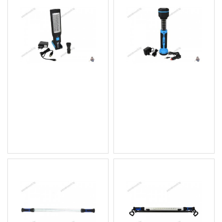
Акумулаторна работна
Разтегаема LED
лампа/фенер, 37 диода,
работна лампа/фенер на
разчупена
батерии 36 диода
16.36 € (32.00 лв.)
18.41 € (36.01 лв.)
Цена без ДДС: 13.63 €
Цена без ДДС: 15.34 €
(26.66 лв.)
(30.00 лв.)