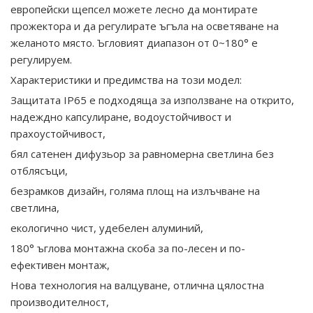
европейски щепсел можете лесно да монтирате
прожектора и да регулирате ъгъла на осветяване на
желаното място. Ъгловият диапазон от 0~180° е
регулируем.
Характеристики и предимства на този модел:
Защитата IP65 е подходяща за използване на открито,
надеждно капсулиране, водоустойчивост и
прахоустойчивост,
бял сатенен дифузьор за равномерна светлина без
отблясъци,
безрамков дизайн, голяма площ на излъчване на
светлина,
екологично чист, удебелен алуминий,
180° ъглова монтажна скоба за по-лесен и по-
ефективен монтаж,
Нова технология на валцуване, отлична цялостна
производителност,