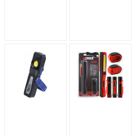
лампа, 60 LED диода,
Technic BGS9651
12/230V
12.78 € (25.00 лв.)
12.78 € (25.00 лв.)
Цена без ДДС: 10.65 €
Цена без ДДС: 10.65 €
(20.83 лв.)
(20.83 лв.)
Профеионален COB-LED
Фенер / Работна лампа
работна лампа/фенер с
LED 3W+1W V87501
батерия
8.69 € (17.00 лв.)
25.56 € (49.99 лв.)
Цена без ДДС: 7.24 € (14.16
Цена без ДДС: 21.30 €
лв.)