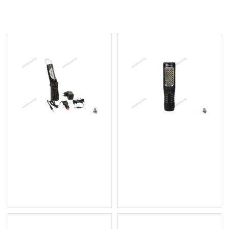
МОЖЕ ДА ХАРЕСАТЕ ОЩЕ
Акумулаторна, сгъваема
Акумулаторна LED
работна лампа 21+5
работна лампа/фенер -
диода
28+3+4 диода
15.34 € (30.00 лв.)
14.32 € (28.01 лв.)
Цена без ДДС: 12.78 €
Цена без ДДС: 11.93 €
(25.00 лв.)
(23.33 лв.)