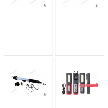
Акумулаторна LED
Акумулаторна /
работна лампа с магнит,
разтегаема работна
120 диода
лампа 120 LED диода
G15109
43.46 € (85.00 лв.)
50.62 € (99.00 лв.)
Цена без ДДС: 36.22 €
Цена без ДДС: 42.18 €
(70.84 лв.)
(82.50 лв.)
Акумулаторна работна
LED фенер, лампа BGS