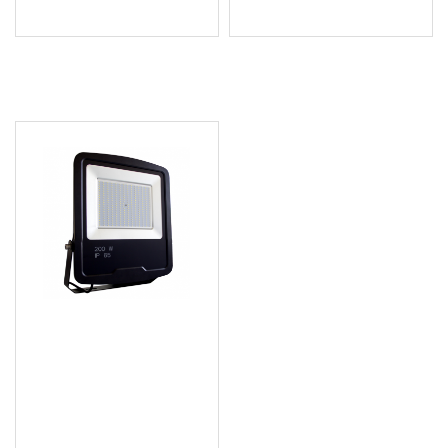
(41.66 лв.)
ПОСЛЕДНО РАЗГЛЕДАХТЕ
LED високоефективен
прожектор, 100W, 230V -
LB200W
166.68 € (326.00 лв.)
Цена без ДДС: 138.90 €
(271.66 лв.)