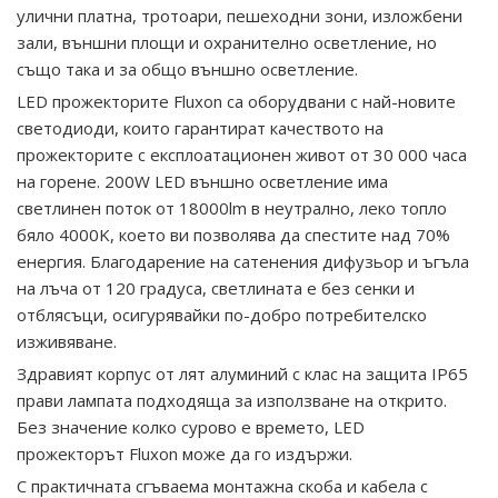
улични платна, тротоари, пешеходни зони, изложбени
зали, външни площи и охранително осветление, но
също така и за общо външно осветление.
LED прожекторите Fluxon са оборудвани с най-новите
светодиоди, които гарантират качеството на
прожекторите с експлоатационен живот от 30 000 часа
на горене. 200W LED външно осветление има
светлинен поток от 18000lm в неутрално, леко топло
бяло 4000K, което ви позволява да спестите над 70%
енергия. Благодарение на сатенения дифузьор и ъгъла
на лъча от 120 градуса, светлината е без сенки и
отблясъци, осигурявайки по-добро потребителско
изживяване.
Здравият корпус от лят алуминий с клас на защита IP65
прави лампата подходяща за използване на открито.
Без значение колко сурово е времето, LED
прожекторът Fluxon може да го издържи.
С практичната сгъваема монтажна скоба и кабела с