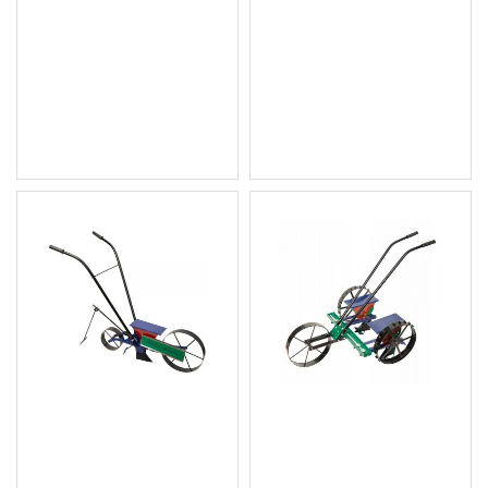
PROCRAFT PSC380
Скарификатор и аератор
Електрически аератор 2
230 V, 1600 W, 5000 об/
в 1, 1800 W, 38 см, 3500
мин. - W07110
об./мин., 2 вала
145.21 € (284.01 лв.)
130.90 € (256.02 лв.)
Цена без ДДС: 121.01 €
Цена без ДДС: 109.08 €
(236.67 лв.)
(213.34 лв.)
Ръчна сеялка, тип
Ръчна сеялка двуредна,
велосипедна, 18 мм -
за голямо разнообразие
3510
от семена - 3512
58.80 € (115.00 лв.)
86.41 € (169.00 лв.)