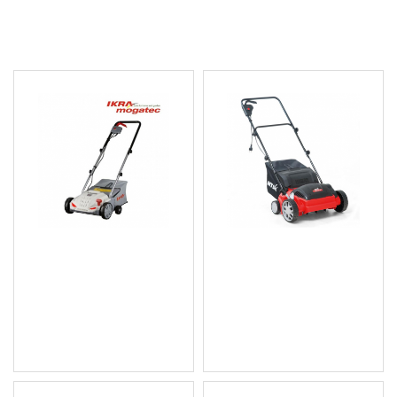
МОЖЕ ДА ХАРЕСАТЕ ОЩЕ
Аератор електрически
Аератор електр. Smart
IKRA IEVL 1532 - 1500 W,
30 VE -1200 W, 30 см
32 см - два вала
203.50 € (398.01 лв.)
142.14 € (278.00 лв.)
Цена без ДДС: 169.58 €
Цена без ДДС: 118.45 €
(331.67 лв.)
(231.67 лв.)