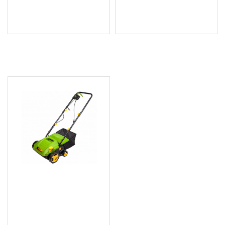
Цена без ДДС: 49.00 €
Цена без ДДС: 72.01 €
(95.84 лв.)
(140.84 лв.)
ПОСЛЕДНО РАЗГЛЕДАХТЕ
PROCRAFT PSC320
Електрически аератор 2
в 1 , 1500 W, 32 см, 2940
об./мин., 2 вала
130.38 € (255.00 лв.)