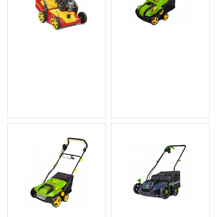
Аератор моторен с кош
PROCRAFT PSC400
VA 389/B - Wolf Garten
Електрически аератор 2
в 1, 1800 W, 40 см, 3722
765.91 € (1 497.99 лв.)
об./мин., 2 вала
Цена без ДДС: 638.26 € (1
176.40 € (345.01 лв.)
248.33 лв.)
Цена без ДДС: 147.00 €
(287.51 лв.)