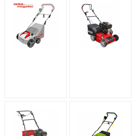
Аератор електрически
Аератор моторен
IKRA IEVL 1838 - 1800 W,
Optima 35VO с кош
38 см - два вала
654.46 € (1 280.01 лв.)
186.62 € (365.00 лв.)
Цена без ДДС: 545.38 € (1
Цена без ДДС: 155.52 €
066.67 лв.)
(304.17 лв.)