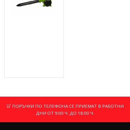
PROCRAFT PVB25
Въздуходувка/Моторна
метла/Листосъбирач, 1
к.с., 50 л, 45 м/с
168.22 € (329.01 лв.)
Цена без ДДС: 140.18 €
(274.17 лв.)
ПОРЪЧКИ ПО ТЕЛЕФОНА СЕ ПРИЕМАТ В РАБОТНИ
ДНИ ОТ 9:00 Ч. ДО 18:00 Ч.