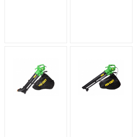
Tелескопичен
листосъбирач / духалка
Листосъбирач IKRA IBV
Powermat PM-ODL-
2800E - 3 в 1
3550M 3550W
69.02 € (134.99 лв.)
49.60 € (97.01 лв.)
Цена без ДДС: 57.52 €
Цена без ДДС: 41.33 €
(112.50 лв.)
(80.83 лв.)
PROCRAFT PGU2500
PROCRAFT PGU2300
Листосъбирач и духалка
Листосъбирач и духалка
за листа, 2200 W,
за листа, 2200 W,
мулчиране
мулчиране
43.46 € (85.00 лв.)
40.39 € (79.00 лв.)