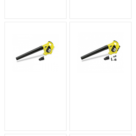
Цена без ДДС: 36.22 €
Цена без ДДС: 33.66 €
(70.84 лв.)
(65.83 лв.)
Акумулаторен уред за
Акумулаторен уред за
издухване на листа LBL
издухване на листа LBL
2 Battery (без включена
2 Battery set
батерия)
156.97 € (307.01 лв.)
88.97 € (174.01 лв.)
Цена без ДДС: 130.81 €
Цена без ДДС: 74.14 €
(255.84 лв.)
(145.01 лв.)