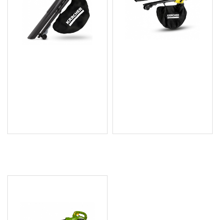
Уред за издухване и
Уред за издухване и
събиране на листа BLV
събиране на листа BLV
18-200 Battery (Без
36-240 Battery (без
включена батерия)
включена батерия)
227.02 € (444.01 лв.)
254.11 € (497.00 лв.)
Цена без ДДС: 189.18 €
Цена без ДДС: 211.76 €
(370.00 лв.)
(414.17 лв.)
ПОСЛЕДНО РАЗГЛЕДАХТЕ