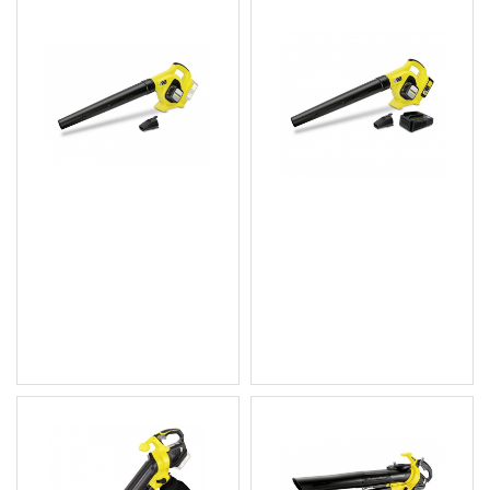
Акумулаторен уред за
Акумулаторен уред за
издухване на листа LBL
издухване на листа LBL
4 Battery (без включена
4 Battery set
батерия)
254.11 € (497.00 лв.)
140.09 € (273.99 лв.)
Цена без ДДС: 211.76 €
Цена без ДДС: 116.74 €
(414.17 лв.)
(228.32 лв.)