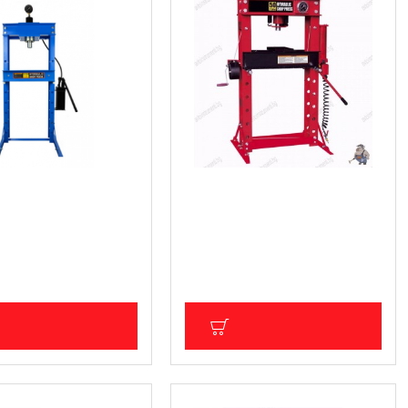
чна преса с
Хидравлична преса с
р 30тона, две
манометър 50т.
 G02088
887.09 € (1 735.00 лв.)
 (774.00 лв.)
Цена без ДДС: 739.24 € (1 445.83
ДС: 329.78 € (644.99 лв.)
лв.)
ОБАВИ В КОЛИЧКА
ДОБАВИ В КОЛИЧКА