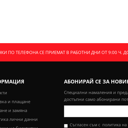
И ПО ТЕЛЕФОНА СЕ ПРИЕМАТ В РАБОТНИ ДНИ ОТ 9:00 Ч. ДО 
ОРМАЦИЯ
АБОНИРАЙ СЕ ЗА НОВ
Специални намаления и пре
кти
достъпни само абонирани по
вка и плащане
не и замяна
тика лични данни
Съгласен съм с
политика на