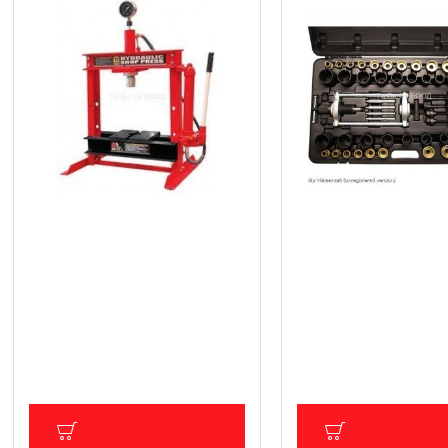
Настолна хидравлична преса
Професионален хидр
12 т.
комплект инструмент
монтаж/демонтаж (из
245.42 € (480.00 лв.)
набиване) на шарнир
Цена без ДДС: 204.52 € (400.01 лв.)
селенови втулки, лаг
семеринги и др. BGS 
1 585.01 € (3 100.01 
Цена без ДДС: 1 320.84 € 
лв.)
ДОБАВИ В КОЛИЧКА
ДОБАВИ В КОЛ