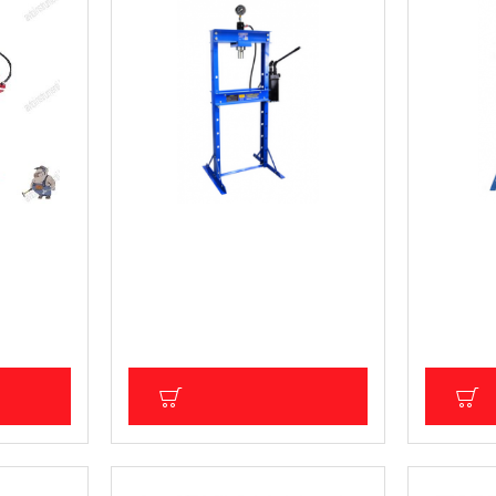
Хидравлична преса за лагери
Хидравли
20 тона / две скорости /
манометъ
G02082
скорости
)
320.00 € (625.87 лв.)
395.74 €
29.17 лв.)
286.00 € (559.37 лв.)
Цена без Д
Цена без ДДС: 238.33 € (466.13 лв.)
ИЧКА
ДОБАВИ В КОЛИЧКА
Д