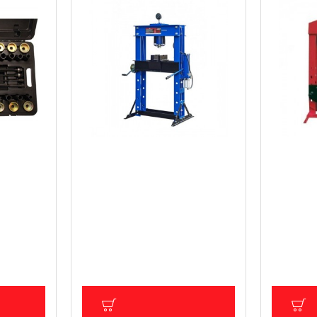
авличен
Хидравлично-пневматична
Електро-
и за
преса 50 тона
100 тона
биване/
995.00 € (1 946.05 лв.)
7 925.03
и,
Цена без ДДС: 829.17 € (1 621.72
Цена без Д
ери,
лв.)
лв.)
Technic
лв.)
(2 583.34
ИЧКА
ДОБАВИ В КОЛИЧКА
Д