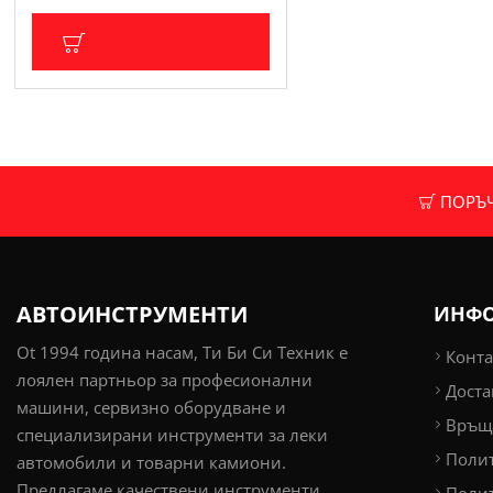
ДОБАВИ В КОЛИЧКА
ПОРЪЧК
АВТОИНСТРУМЕНТИ
ИНФ
Ot 1994 година насам, Ти Би Си Техник е
Конта
лоялен партньор за професионални
Доста
машини, сервизно оборудване и
Връща
специализирани инструменти за леки
Поли
автомобили и товарни камиони.
Предлагаме качествени инструменти,