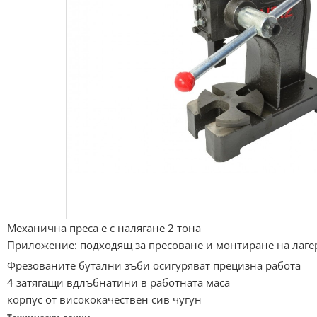
Механична преса е с налягане 2 тона
Приложение: подходящ за пресоване и монтиране на лагер
Фрезованите бутални зъби осигуряват прецизна работа
4 затягащи вдлъбнатини в работната маса
корпус от висококачествен сив чугун