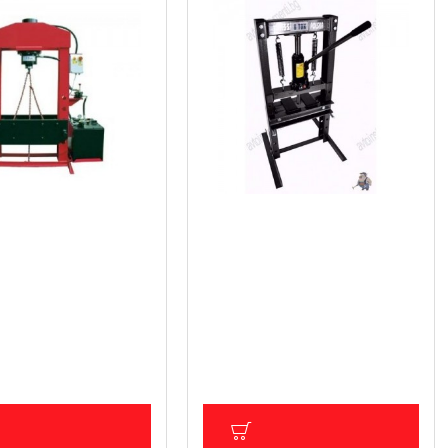
хидравлична преса
Ръчна хидравлична преса с
бутилков крик 8 тона BASS
3224
 € (15 500.01 лв.)
113.51 € (222.01 лв.)
ДС: 6 604.19 € (12 916.67
Цена без ДДС: 94.59 € (185.00 лв.)
ОБАВИ В КОЛИЧКА
ДОБАВИ В КОЛИЧКА