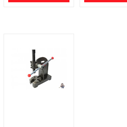
Ръчна / механична преса за
лагери 2 тона G03250
166.16 € (324.98 лв.)
Цена без ДДС: 138.47 € (270.82 лв.)