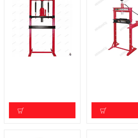
Хидравлична преса с крик
Хидравлична преса с
12т.
манометър 12т.
138.05 € (270.00 лв.)
263.32 € (515.01 лв.
Цена без ДДС: 115.04 € (225.00 лв.)
Цена без ДДС: 219.43 € (4
ДОБАВИ В КОЛИЧКА
ДОБАВИ В КОЛ