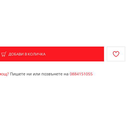
ДОБАВИ В КОЛИЧКА
омощ?
Пишете ни или позвънете на
0884151055