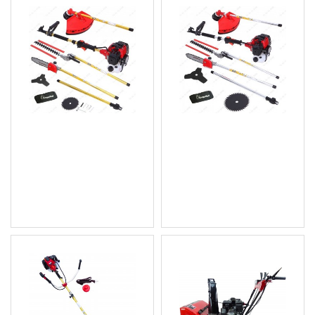
Бензинов тример/
Бензинов тример/
храсторез/ резачка 4 в 1
храсторез/резачка 4 в 1
Gold Edition Knappwulf
Silver star Knappwulf
179.46 € (350.99 лв.)
179.46 € (350.99 лв.)
Цена без ДДС: 149.55 €
Цена без ДДС: 149.55 €
(292.49 лв.)
(292.49 лв.)