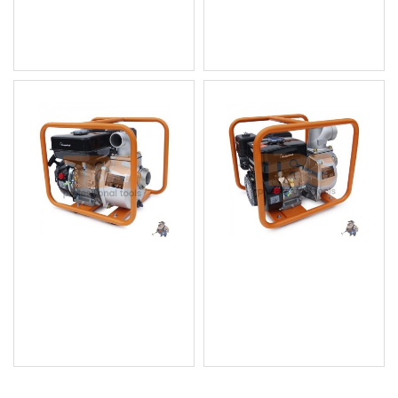
771.02 € (1 507.98 лв.)
731.15 € (1 430.01 лв.)
Цена без ДДС: 642.52 € (1
Цена без ДДС: 609.29 € (1
256.66 лв.)
191.67 лв.)
Бензинова помпа за
Бензинова помпа за
вода 2"
вода 3"
149.29 € (291.99 лв.)
159.53 € (312.01 лв.)
Цена без ДДС: 124.41 €
Цена без ДДС: 132.94 €
(243.32 лв.)
(260.01 лв.)