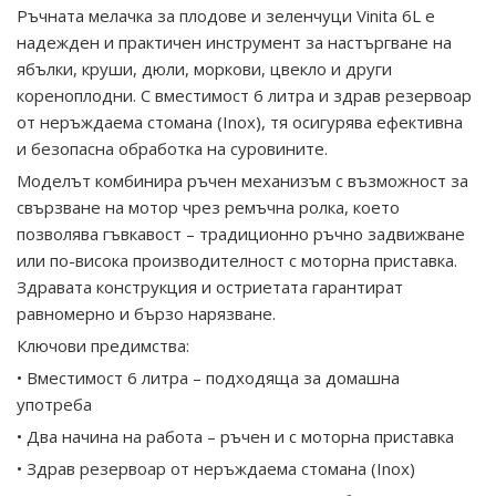
Ръчната мелачка за плодове и зеленчуци Vinita 6L е
надежден и практичен инструмент за настъргване на
ябълки, круши, дюли, моркови, цвекло и други
кореноплодни. С вместимост 6 литра и здрав резервоар
от неръждаема стомана (Inox), тя осигурява ефективна
и безопасна обработка на суровините.
Моделът комбинира ръчен механизъм с възможност за
свързване на мотор чрез ремъчна ролка, което
позволява гъвкавост – традиционно ръчно задвижване
или по-висока производителност с моторна приставка.
Здравата конструкция и остриетата гарантират
равномерно и бързо нарязване.
Ключови предимства:
• Вместимост 6 литра – подходяща за домашна
употреба
• Два начина на работа – ръчен и с моторна приставка
• Здрав резервоар от неръждаема стомана (Inox)