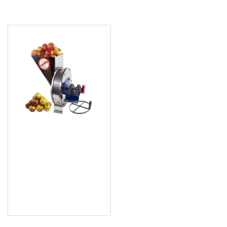
ПОСЛЕДНО РАЗГЛЕДАХТЕ
Ръчна мелачка за
плодове и зеленчуци, 6
л. + моторна ролка за
закрепване, резервоар
от инокс - 4945
88.97 € (174.01 лв.)
Цена без ДДС: 74.14 €
(145.01 лв.)