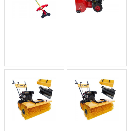
Професионален
Моторен бензинов
бензинов тример
снегорин с шнек
KW132, Knappwulf
613.55 € (1 200.00 лв.)
92.03 € (180.00 лв.)
Цена без ДДС: 511.29 € (1
Цена без ДДС: 76.69 €
000.00 лв.)
(149.99 лв.)
Професионална
Професионална