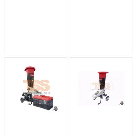
комбинирана бензинова
бензинова машина 3 в
машина 3 в 1,/Метачка/
1,/Метачка/Снегорин/
Снегорин/Събиране на
Събиране на листа,
листа/ Knappwulf
Knappwulf
1 114.62 € (2 180.01
1 104.40 € (2 160.02
лв.)
лв.)
Цена без ДДС: 928.85 € (1
Цена без ДДС: 920.33 € (1
816.67 лв.)
800.01 лв.)
Бензинова машина за
Електрическа машина за
рязане/кълцане на
кълцане/раздробяване
клони
на клони