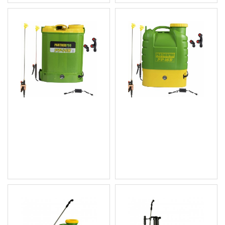
Акумулаторна пръскачка
Акумулаторна градинска
14 л., 12V/8Ah, 3 вида
пръскачка 16 л., 12V/8Ah,
дюзи - PP-14B
3 вида дюзи - PP-16B
35.28 € (69.00 лв.)
38.35 € (75.01 лв.)
Цена без ДДС: 29.40 €
Цена без ДДС: 31.96 €
(57.50 лв.)
(62.51 лв.)