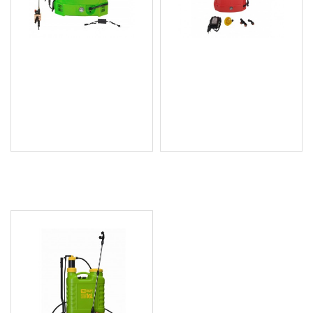
Акумулаторна градинска
Акумулаторна пръскачка
пръскачка 18 л., 12V/8Ah,
14 л., 12V/8Ah, 3 вида
3 вида дюзи - PP-18B
дюзи - SE 14L
35.28 € (69.00 лв.)
33.24 € (65.01 лв.)
Цена без ДДС: 29.40 €
Цена без ДДС: 27.70 €
(57.50 лв.)
(54.18 лв.)
ПОСЛЕДНО РАЗГЛЕДАХТЕ