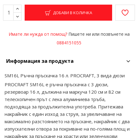
ДОБАВИ В КОЛИЧКА
Имате ли нужда от помощ?
Пишете ни или позвънете на
0884151055
Информация за продукта
SM16L Ръчна пръскачка 16 л. PROCRAFT, 3 вида дюзи
PROCRAFT SM16L e ръчна пръскачка с 3 дюзи,
резервоар 16 л, дължина на маркуча 120 см и 82 см
телескопичен прът с лека алуминиева тръба,
подходяща за продължителна употреба. Притежава
накрайник с един изход за струя, за увеличаване на
максимално разстоянието на пръскане, накрайник с два
изпускателни отвора за покриване на по-голяма площ и
накрайник за пръскане на храсти или зеленчукови