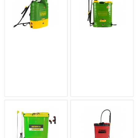
Акумулаторна градинска
Комбинирана градинска
пръскачка 16 л., 12V/8Ah,
пръскачка
620 m2, 3 вида дюзи -
електрическа/ръчна,
PP-16SB
12V/8Ah, 620 m2, 3 вида
дюзи, 16 л, 2 в 1 - PP-
35.28 € (69.00 лв.)
16SBM
Цена без ДДС: 29.40 €
40.39 € (79.00 лв.)
(57.50 лв.)
Цена без ДДС: 33.66 €
(65.83 лв.)