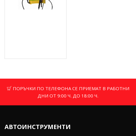
Ръчна градинска
пръскачка 16 л., 3 вида
дюзи - SM16L
14.83 € (29.00 лв.)
Цена без ДДС: 12.36 €
(24.17 лв.)
ПОРЪЧКИ ПО ТЕЛЕФОНА СЕ ПРИЕМАТ В РАБОТНИ
ДНИ ОТ 9:00 Ч. ДО 18:00 Ч.
АВТОИНСТРУМЕНТИ