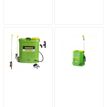
43.45 € (84.98 лв.)
45.50 € (88.99 лв.)
Цена без ДДС: 36.21 €
Цена без ДДС: 37.92 €
(70.82 лв.)
(74.17 лв.)
Акумулаторна пръскачка
Акумулаторна пръскачка
12 л., 12V/8Ah, 3 вида
12 л., 12V/8Ah, 3 вида
дюзи - PP-12B
дюзи - PP-12SB
33.24 € (65.01 лв.)
33.24 € (65.01 лв.)
Цена без ДДС: 27.70 €
Цена без ДДС: 27.70 €
(54.18 лв.)
(54.18 лв.)