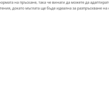
формата на пръскане, така че винаги да можете да адаптира
тения, докато мъглата ще бъде идеална за разпръскване на 