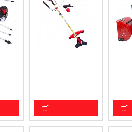
сторез/
Професионален бензинов
Моторен 
ar
тример KW132, Knappwulf
шнек
92.03 € (180.00 лв.)
613.55 €
)
Цена без ДДС: 76.69 € (149.99 лв.)
Цена без Д
92.49 лв.)
лв.)
ИЧКА
ДОБАВИ В КОЛИЧКА
Д