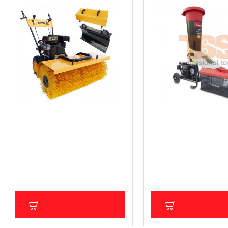
Професионална бензинова
Бензинова машина за
машина 3 в 1,/Метачка/
кълцане на клони
Снегорин/Събиране на листа,
771.02 € (1 507.98 лв
Knappwulf
Цена без ДДС: 642.52 € (
1 104.40 € (2 160.02 лв.)
лв.)
Цена без ДДС: 920.33 € (1 800.01
лв.)
ДОБАВИ В КОЛИЧКА
ДОБАВИ В КОЛ