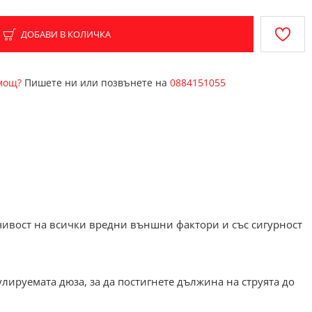
ДОБАВИ В КОЛИЧКА
омощ?
Пишете ни или позвънете на
0884151055
чивост на всички вредни външни фактори и със сигурност
лируемата дюза, за да постигнете дължина на струята до