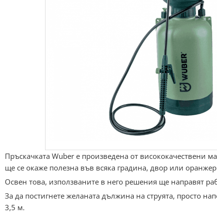
Пръскачката Wuber е произведена от висококачествени ма
ще се окаже полезна във всяка градина, двор или оранжер
Освен това, използваните в него решения ще направят раб
За да постигнете желаната дължина на струята, просто на
3,5 м.