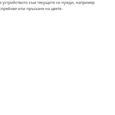
те устройството към текущите си нужди, например
спрейове или пръскане на цветя.