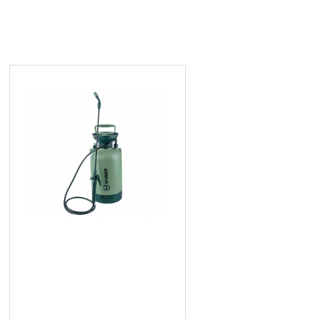
Ръчна пръскачка под
налягане 5 литра, 2 бара, 98
см - W24010
17.00 € (33.25 лв.)
Цена без ДДС: 14.17 € (27.71 лв.)