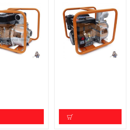
а помпа за вода 2"
Бензинова помпа за вода 3"
 (291.99 лв.)
159.53 € (312.01 лв.)
ДС: 124.41 € (243.32 лв.)
Цена без ДДС: 132.94 € (260.01 лв.)
ОБАВИ В КОЛИЧКА
ДОБАВИ В КОЛИЧКА