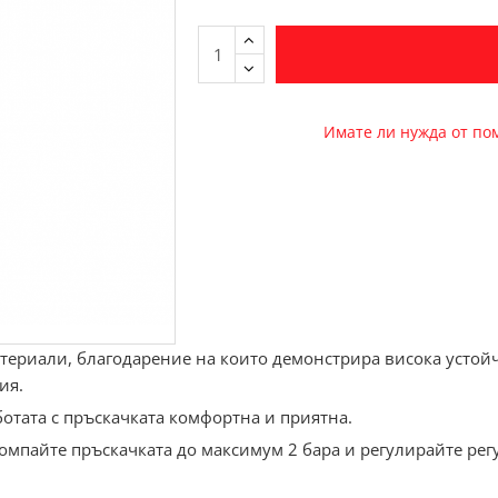
Имате ли нужда от п
териали, благодарение на които демонстрира висока устой
ия.
отата с пръскачката комфортна и приятна.
помпайте пръскачката до максимум 2 бара и регулирайте регу