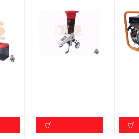
 рязане/
Електрическа машина за
Бензинов
кълцане/раздробяване на
149.29 €
клони
.)
Цена без Д
731.15 € (1 430.01 лв.)
1 256.66
Цена без ДДС: 609.29 € (1 191.67
лв.)
ИЧКА
ДОБАВИ В КОЛИЧКА
Д