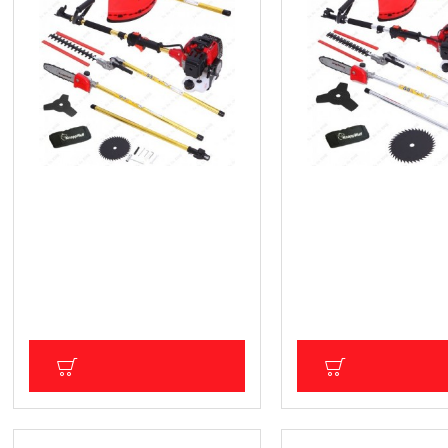
Бензинов тример/храсторез/
Бензинов тример/хра
резачка 4 в 1 Gold Edition
резачка 4 в 1 Silver st
Knappwulf
Knappwulf
179.46 € (350.99 лв.)
179.46 € (350.99 лв.
Цена без ДДС: 149.55 € (292.49 лв.)
Цена без ДДС: 149.55 € (2
ДОБАВИ В КОЛИЧКА
ДОБАВИ В КОЛ