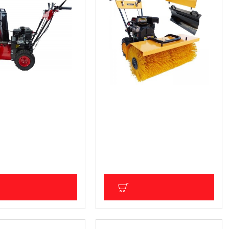
бензинов снегорин с
Професионална комбинирана
бензинова машина 3 в 1,/
Метачка/Снегорин/Събиране
 (1 200.00 лв.)
на листа/ Knappwulf
ДС: 511.29 € (1 000.00
1 114.62 € (2 180.01 лв.)
Цена без ДДС: 928.85 € (1 816.67
лв.)
ОБАВИ В КОЛИЧКА
ДОБАВИ В КОЛИЧКА