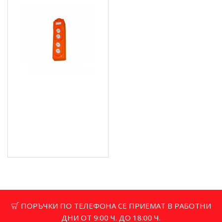
Ръчно управление с 4
бутона / ръчен
превключвател - COD62
55.73 € (109.00 лв.)
Цена без ДДС: 46.44 €
(90.83 лв.)
ПОРЪЧКИ ПО ТЕЛЕФОНА СЕ ПРИЕМАТ В РАБОТНИ
ДНИ ОТ 9:00 Ч. ДО 18:00 Ч.