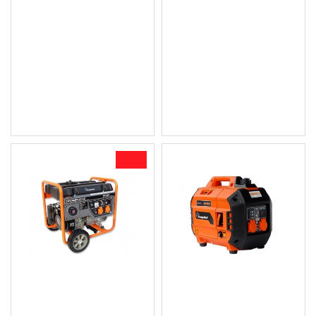
Трифазен бензинов
Професионален
генератор за ток 7,3 kW
бензинов,монофазен
KW7300
генератор за ток 7,3kW
Knappwulf
735.24 € (1 438.00 лв.)
685.00 € (1 339.74 лв.)
735.24 € (1 438.00 лв.)
Цена без ДДС: 570.83 € (1
Цена без ДДС: 612.70 € (1
116.45 лв.)
198.34 лв.)
-8 %
Бензинов генератор /
Бензинов инверторен
агрегат за ток 230V
генератор за ток 2000W,
3.4KW KW3400
Knappwulf