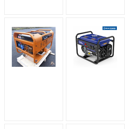
874.35 лв.)
Монофазен бензинов
Бензинов генератор /
генератор за ток 10Kw.
агрегат ( монофазен )
GSEm 3300 SB REM
1 903.03 € (3 722.00
Power
лв.)
Цена без ДДС: 1 585.86 € (3
444.83 € (870.01 лв.)
101.67 лв.)
Цена без ДДС: 370.69 €
(725.01 лв.)