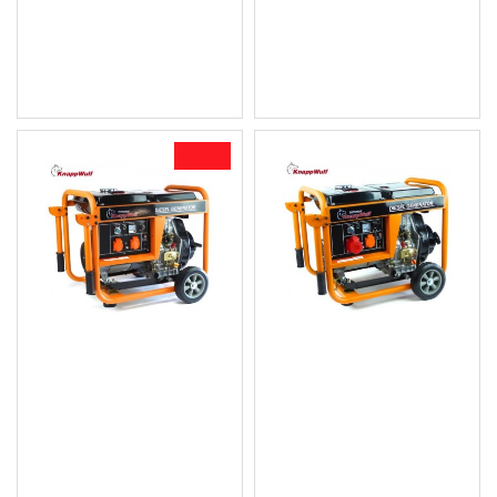
322.12 € (630.01 лв.)
610.99 € (1 194.99 лв.)
295.00 € (576.97 лв.)
Цена без ДДС: 509.16 €
Цена без ДДС: 245.83 €
(995.83 лв.)
(480.80 лв.)
-25 %
Монофазен дизелов
Трифазен дизелов
генератор / агрегат за
генератор за ток 5.0
ток 5.0 KW KW5500
квтч. KW5500-3
1 533.36 € (2 998.99
1 440.00 € (2 816.40
лв.)
лв.)
1 150.00 € (2 249.20
Цена без ДДС: 1 200.00 € (2
лв.)
347.00 лв.)
Цена без ДДС: 958.34 € (1