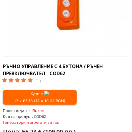
РЪЧНО УПРАВЛЕНИЕ С 4 БУТОНА / РЪЧЕН
ПРЕВКЛЮЧВАТЕЛ - COD62
(1)
Купи с
13 x €5.13 (13 x 10.03 BGN)
Производител:
Fluxon
Код на продукт:
COD62
Генератори и агрегати за ток
Цена:
55.73 € (109.00 лв.)