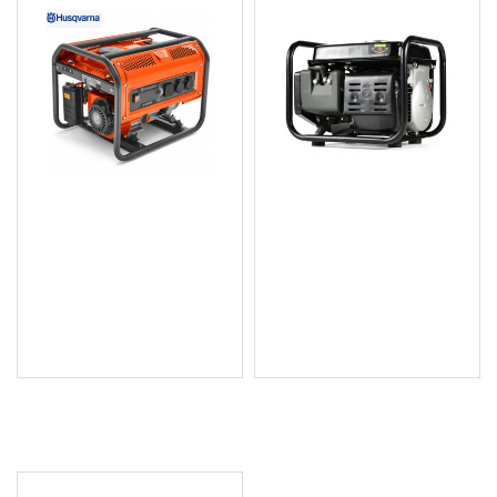
Бензинов генератор /
Бензинов двутактов
агрегат ( монофазен )
генератор 2 к.с. 720w
2200 W Husqvarna
Keltin by Geko - K00257
G2500P
117.09 € (229.01 лв.)
472.94 € (924.99 лв.)
Цена без ДДС: 97.58 €
Цена без ДДС: 394.12 €
(190.85 лв.)
(770.83 лв.)
ПОСЛЕДНО РАЗГЛЕДАХТЕ