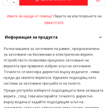
Имате ли нужда от помощ?
Пишете ни или позвънете на
0884151055
Информация за продукта
Ръчна машина за заточване на рамки , предназначена
за заточване на бензинови и електрически вериги .
Устройството позволява прецизно заточване на
веригата при правилно избран ъгъл на заточване.
Точилото се монтира директно върху водачите , няма
нужда да сваляте веригата. Идеално подходящ като
система за заточване при работа на полето.
Преди употреба изберете подходящата пила за вашата
верига , след това монтирайте точилото директно
върху водача и задайте подходящия ъгъл на
заточване, след като завършите тези стъпки, можете