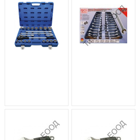
К-кт инструменти тип
Комплект гаечни
Гедоре за камиони 3/4,
ключове 12бр. BGS
21-части BGS Technic
Technic
BGS1207
23.00 € (44.98 лв.)
230.08 € (450.00 лв.)
Цена без ДДС: 19.17 €
Цена без ДДС: 191.73 €
(37.49 лв.)
(374.99 лв.)