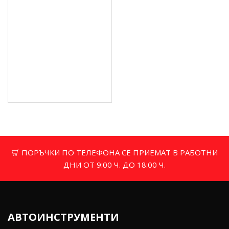
Ръчен уред за
заточване на вериги
G74097
12.28 € (24.02 лв.)
Цена без ДДС: 10.23 €
(20.01 лв.)
ПОРЪЧКИ ПО ТЕЛЕФОНА СЕ ПРИЕМАТ В РАБОТНИ
ДНИ ОТ 9:00 Ч. ДО 18:00 Ч.
АВТОИНСТРУМЕНТИ