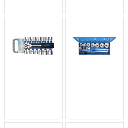
(216.67 лв.)
Комплект тресчотка с
Комплект инструменти
вложки 1/2, 19 части
тип Гедоре за камиони
BGS - BGS15110
1", 15 части BGS Technic
BGS1210
38.35 € (75.01 лв.)
490.84 € (960.00 лв.)
Цена без ДДС: 31.96 €
Цена без ДДС: 409.03 €
(62.51 лв.)
(799.99 лв.)