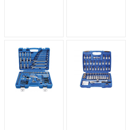
части BGS Technic
EC303 Kraft & Dele
BGS2290
38.35 € (75.01 лв.)
268.43 € (525.00 лв.)
Цена без ДДС: 31.96 €
Цена без ДДС: 223.69 €
(62.51 лв.)
(437.50 лв.)
Комплект тип Гедоре
Комплект тип Гедоре
1/4-3/8 цолов/инчов, 92
3/8, 61 части BGS
части BGS Technic
Technic
BGS2299
101.23 € (197.99 лв.)
132.94 € (260.01 лв.)
Цена без ДДС: 84.36 €
Цена без ДДС: 110.78 €
(164.99 лв.)