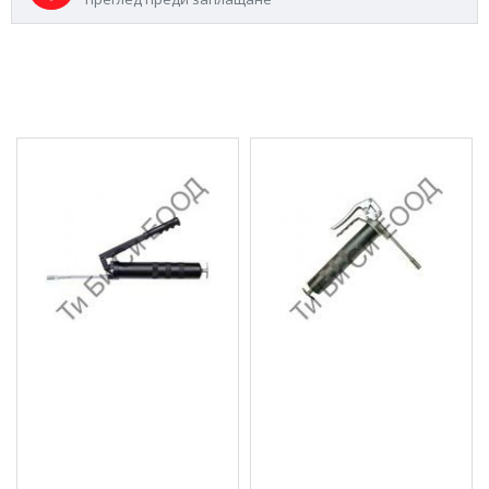
МОЖЕ ДА ХАРЕСАТЕ ОЩЕ
Ръчен такаламит за
Такаламит за грес, 500
грес, 400 см³ BGS Technic
см³ BGS Technic
17.39 € (34.01 лв.)
17.89 € (34.99 лв.)
Цена без ДДС: 14.49 €
Цена без ДДС: 14.91 €
(28.34 лв.)
(29.16 лв.)