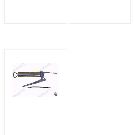
122.71 € (240.00 лв.)
48.06 € (94.00 лв.)
Цена без ДДС: 102.26 €
Цена без ДДС: 40.05 €
(200.00 лв.)
(78.33 лв.)
ПОСЛЕДНО РАЗГЛЕДАХТЕ
Ръчен такаламит за грес
400мл. с накрайници
BASS 3951
10.22 € (19.99 лв.)