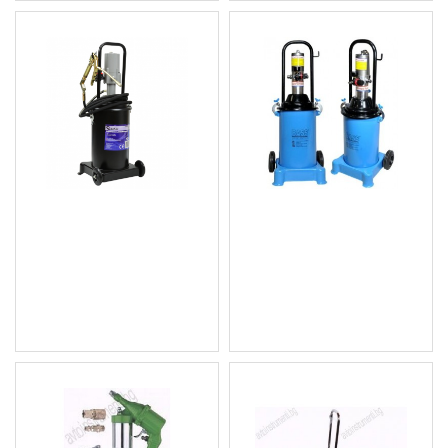
Пневматична система за
Пневматична система за
гресиране - такаламит
гресиране - такаламит
12 литра - GEKO G01129
12л. BASS 4007B
132.42 € (258.99 лв.)
153.38 € (299.99 лв.)
Цена без ДДС: 110.35 €
Цена без ДДС: 127.82 €
(215.83 лв.)
(249.99 лв.)