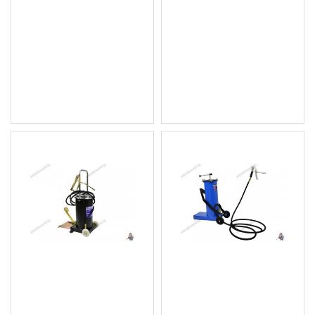
Крачен такаламит за
Крачна помпа за
гресиране 6кг. + 1,8м.
гресиране / гресьорка 12
маркуч
литра G01142
45.50 € (88.99 лв.)
91.52 € (179.00 лв.)
Цена без ДДС: 37.92 €
Цена без ДДС: 76.27 €
(74.17 лв.)
(149.17 лв.)
Крачна помпа за
Крачна помпа за
гресиране - такаламит
гресиране - такаламит
15л. + 4м. маркуч
6кг. + 4м. маркуч