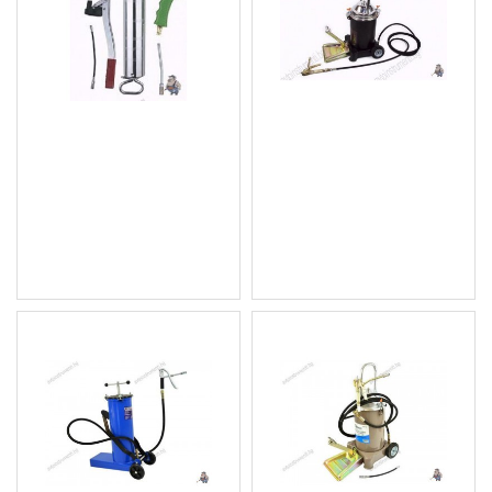
Пневматичен/ръчен
Крачен такаламит за
такаламит за гресиране
гресиране 12л. BASS
с накрайници 650мл.
3962
BASS 4001
97.14 € (189.99 лв.)
33.23 € (64.99 лв.)
Цена без ДДС: 80.95 €
Цена без ДДС: 27.69 €
(158.32 лв.)
(54.16 лв.)