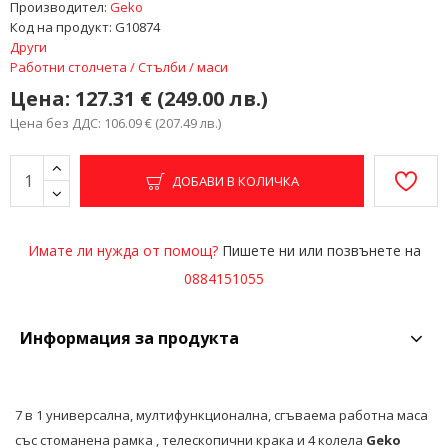
Производител:
Geko
Код на продукт:
G10874
Други
Работни столчета / Стълби / маси
Цена:
127.31 € (249.00 лв.)
Цена без ДДС: 106.09 € (207.49 лв.)
ДОБАВИ В КОЛИЧКА
Имате ли нужда от помощ?
Пишете ни или позвънете на
0884151055
Информация за продукта
7 в 1 универсална, мултифункционална, сгъваема работна маса
със стоманена рамка , телескопични крака и 4 колела
Geko