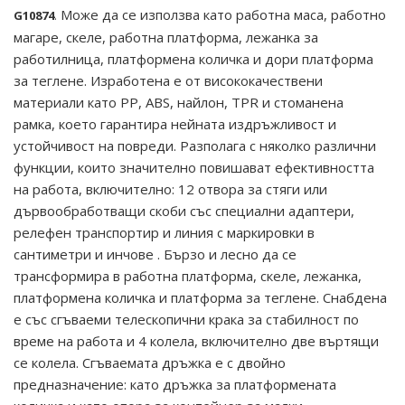
Може да се използва като работна маса, работно
G10874
.
магаре, скеле, работна платформа, лежанка за
работилница, платформена количка и дори платформа
за теглене. Изработена е от висококачествени
материали като PP, ABS, найлон, TPR и стоманена
рамка, което гарантира нейната издръжливост и
устойчивост на повреди. Разполага с няколко различни
функции, които значително повишават ефективността
на работа, включително: 12 отвора за стяги или
дървообработващи скоби със специални адаптери,
релефен транспортир и линия с маркировки в
сантиметри и инчове . Бързо и лесно да се
трансформира в работна платформа, скеле, лежанка,
платформена количка и платформа за теглене. Снабдена
е със сгъваеми телескопични крака за стабилност по
време на работа и 4 колела, включително две въртящи
се колела. Сгъваемата дръжка е с двойно
предназначение: като дръжка за платформената