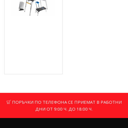
Сгъваема
многофункционална
работна маса 7 в 1
PROFI - G10874
127.31 € (249.00 лв.)
Цена без ДДС: 106.09 €
(207.49 лв.)
ПОРЪЧКИ ПО ТЕЛЕФОНА СЕ ПРИЕМАТ В РАБОТНИ
ДНИ ОТ 9:00 Ч. ДО 18:00 Ч.