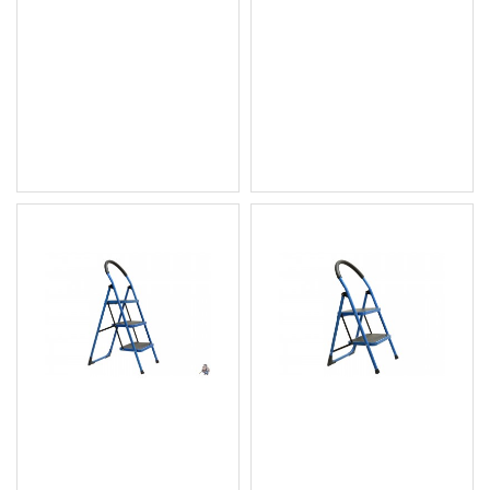
Сгъваема лежанка /
Автомонтьорска
Автолежанка / Столче
Лежанка/Количка/Шейна
G02098
с 6 колела
29.50 € (57.70 лв.)
23.52 € (46.00 лв.)
Цена без ДДС: 24.58 €
Цена без ДДС: 19.60 €
(48.07 лв.)
(38.33 лв.)
Сгъваема Метална
Сгъваема метална
стълба с три стъпала
стълба с две стъпала
150 кг Geko - G02436
150кг