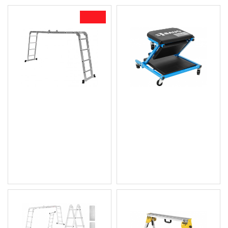
-23 %
Мултифункционална
Сгъваема работно
алуминиева стълба 4х4 -
столче / лежанка 2 в 1
4,7м., Geko - G02441
B4902
148.27 € (289.99 лв.)
30.67 € (59.99 лв.)
114.53 € (224.00 лв.)
Цена без ДДС: 25.56 €
Цена без ДДС: 95.44 €
(49.99 лв.)
(186.66 лв.)