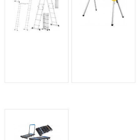
Мултифункционална
Мултифункционална
стълба 4X4 3,7 метра
работна маса DeWALT
G02440
DE7035
126.80 € (248.00 лв.)
152.88 € (299.01 лв.)
Цена без ДДС: 105.67 €
Цена без ДДС: 127.40 €
(206.67 лв.)
(249.17 лв.)
ПОСЛЕДНО РАЗГЛЕДАХТЕ