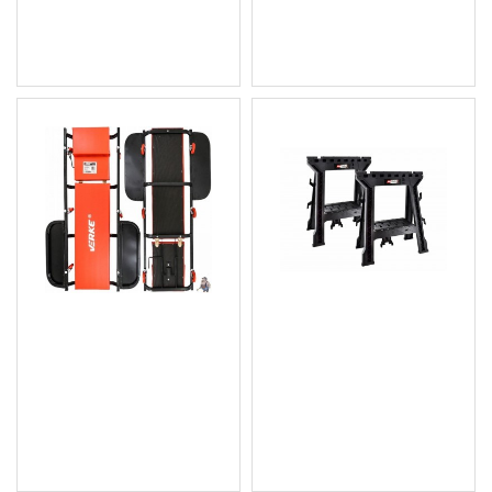
42.95 € (84.00 лв.)
39.88 € (78.00 лв.)
Цена без ДДС: 35.79 €
Цена без ДДС: 33.23 €
(70.00 лв.)
(64.99 лв.)
Сервизна работна
К-кт опорни стойки /
лежанка с отделения за
подпирачки за
инструменти
плоскости 450кг 2бр.
AW33512
43.97 € (86.00 лв.)
63.40 € (124.00 лв.)
Цена без ДДС: 36.64 €
Цена без ДДС: 52.83 €
(71.66 лв.)
(103.33 лв.)