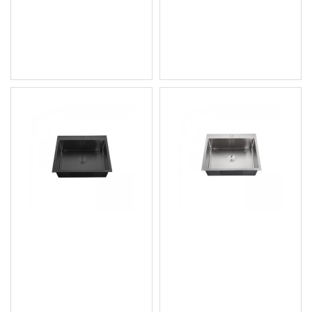
3.07 € (6.00 лв.)
- HM5045-215
Цена без ДДС: 2.56 € (5.01
96.64 € (189.01 лв.)
лв.)
Цена без ДДС: 80.53 €
(157.50 лв.)
Кухненска мивка, Nano-
Кухненска мивка,
Black (3.0/0.8), от
Chrome SUS304 (3.0/0.8),
неръждаема стомана -
от неръждаема стомана
HM5045-215
- HM5050-215
106.86 € (209.00 лв.)
101.75 € (199.01 лв.)
Цена без ДДС: 89.05 €
Цена без ДДС: 84.79 €
(174.17 лв.)
(165.83 лв.)