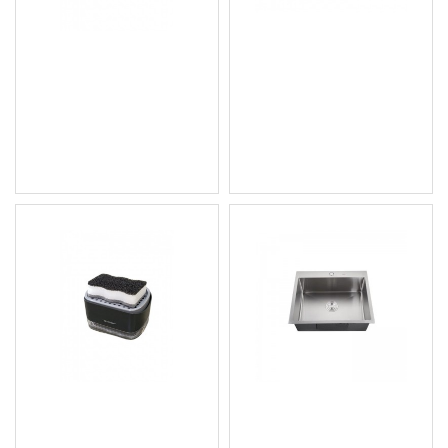
Контейнер с тавичка за
Поставка за сушене на
перилен препарат -
съдове, черна - MIXXUS
12948
BAS-01 BLACK
2.04 € (3.99 лв.)
3.84 € (7.51 лв.)
Цена без ДДС: 1.70 € (3.32
Цена без ДДС: 3.20 € (6.26
лв.)
лв.)
Сапунерка и гъба за
Кухненска мивка,
съдове - 11997
Chrome SUS304 (3.0/0.8),
от неръждаема стомана