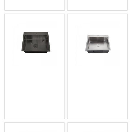
Кухненска мивка, Nano-
Кухненска мивка,
Black (3.0/0.8), от
Chrome SUS304 (3.0/0.8),
неръждаема стомана -
от неръждаема стомана
HM5050-215
- HM5843-215
111.97 € (218.99 лв.)
84.36 € (164.99 лв.)
Цена без ДДС: 93.31 €
Цена без ДДС: 70.30 €
(182.50 лв.)
(137.49 лв.)