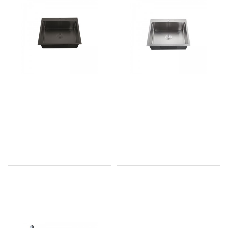
Кухненска мивка, Nano-
Кухненска мивка,
Black (3.0/0.8), от
Chrome SUS304 (3.0/0.8),
неръждаема стомана -
от неръждаема стомана
HM5843-215
- HM6050-215
94.60 € (185.02 лв.)
106.86 € (209.00 лв.)
Цена без ДДС: 78.83 €
Цена без ДДС: 89.05 €
(154.18 лв.)
(174.17 лв.)
ПОСЛЕДНО РАЗГЛЕДАХТЕ