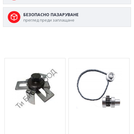
БЕЗОПАСНО ПАЗАРУВАНЕ
преглед преди заплащане
МОЖЕ ДА ХАРЕСАТЕ ОЩЕ
Скоба за капачки на
Ключ за маслен филтър
горивни филтри BGS
с верига
Technic
26.59 € (52.01 лв.)