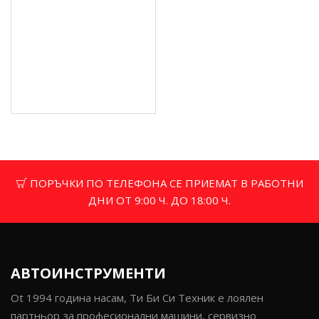
Синтетично масло за
винтови компресори, 5
литра - PNOLEJS4
174.00 € (340.31 лв.)
Цена без ДДС: 145.00 €
(283.60 лв.)
ПОРЪЧКИ ПО ТЕЛЕФОНА СЕ ПРИЕМАТ В РАБОТНИ
ДНИ ОТ 9:00 Ч. ДО 18:00 Ч.
АВТОИНСТРУМЕНТИ
Ot 1994 година насам, Ти Би Си Техник е лоялен
партньор за професионални машини, сервизно