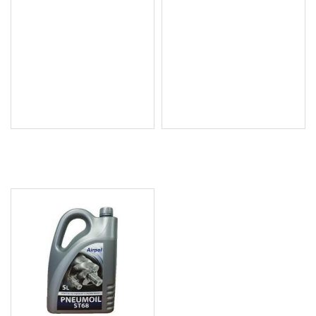
Комплект капачки за
К-т щеки за измерване
маслен филтър, 30 бр.
нивото на двигателно и
BGS Technic
трансмисионно масло
Mercedes, 4 броя BGS
98.17 € (192.00 лв.)
Technic
Цена без ДДС: 81.81 €
67.49 € (132.00 лв.)
(160.01 лв.)
Цена без ДДС: 56.24 €
(110.00 лв.)
ПОСЛЕДНО РАЗГЛЕДАХТЕ