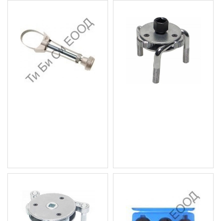
Ключ за маслен филтър,
Скоба/Ключ за маслен
лентов, до 105мм. BGS
филтър, трираменен
Technic
BGS Technic
6.00 € (11.73 лв.)
9.72 € (19.01 лв.)
Цена без ДДС: 5.00 € (9.78
Цена без ДДС: 8.10 € (15.84
лв.)
лв.)