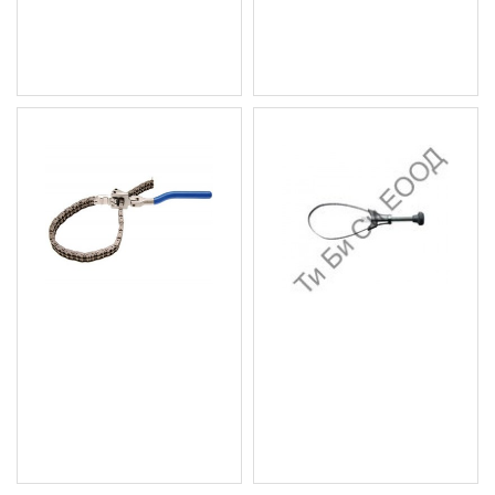
15.34 € (30.00 лв.)
Цена без ДДС: 22.16 €
Цена без ДДС: 12.78 €
(43.34 лв.)
(25.00 лв.)
Ключ за маслен филтър
Ключ за маслен филтър,
с верига, 60-160мм. BGS
лентов, до 155мм. BGS
Technic
Technic
38.35 € (75.01 лв.)
5.11 € (9.99 лв.)
Цена без ДДС: 31.96 €
Цена без ДДС: 4.26 € (8.33
(62.51 лв.)
лв.)