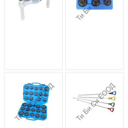
Скоба за маслени
Комплект капачки за
филтри, трираменна
маслен филтър, 3бр.
BGS Technic
BGS Technic
66.47 € (130.00 лв.)
15.34 € (30.00 лв.)
Цена без ДДС: 55.39 €
Цена без ДДС: 12.78 €
(108.33 лв.)
(25.00 лв.)