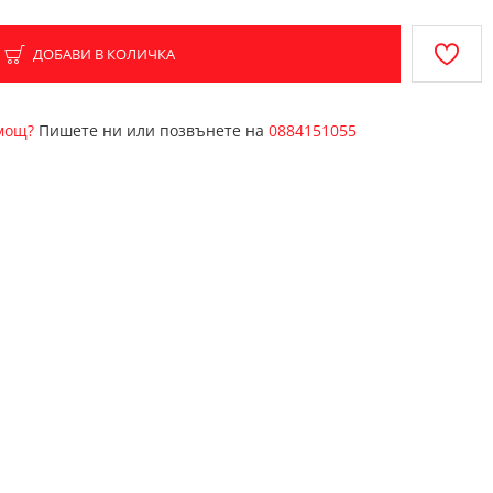
ДОБАВИ В КОЛИЧКА
омощ?
Пишете ни или позвънете на
0884151055