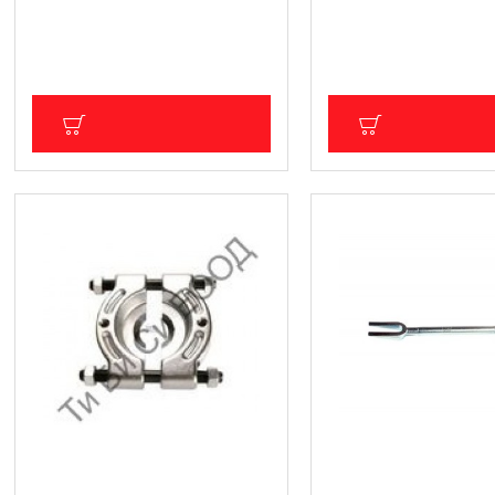
макферсони BGS Technic
BGS Technic
29.65 € (57.99 лв.)
404.44 € (791.02 лв.
Цена без ДДС: 24.71 € (48.33 лв.)
Цена без ДДС: 337.03 € (6
ДОБАВИ В КОЛИЧКА
ДОБАВИ В КОЛ
Сепаратор за лагери, 50-75мм.
Вилица за избиване (
BGS Technic
на шарнири и накра