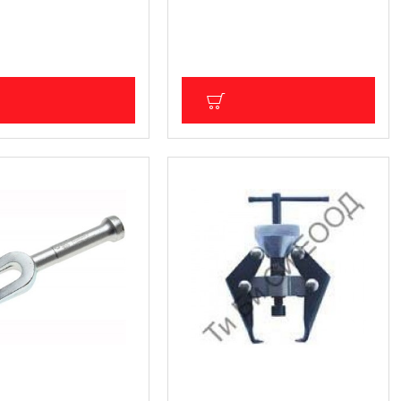
nic
BGS Technic
29.00 лв.)
30.17 € (59.01 лв.)
ДС: 12.36 € (24.17 лв.)
Цена без ДДС: 25.14 € (49.17 лв.)
ОБАВИ В КОЛИЧКА
ДОБАВИ В КОЛИЧКА
а избиване (вадене)
Скоба за чистачки и
ири и накрайници,
акумулатрони клеми BGS