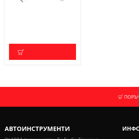
Скоба за накрайници, 19мм.
BGS Technic
14.32 € (28.01 лв.)
Цена без ДДС: 11.93 € (23.33 лв.)
ДОБАВИ В КОЛИЧКА
ПОРЪЧК
АВТОИНСТРУМЕНТИ
ИНФ