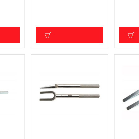
карданов вал BGS Technic
BGS Tech
)
30.67 € (59.99 лв.)
14.83 € (
59.17 лв.)
Цена без ДДС: 25.56 € (49.99 лв.)
Цена без Д
ИЧКА
ДОБАВИ В КОЛИЧКА
Д
вадене)
Вилица за избиване (вадене)
Вилица з
йници,
на шарнири и накрайници,
на шарн