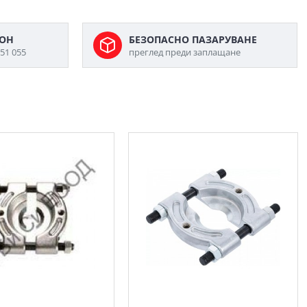
ФОН
БЕЗОПАСНО ПАЗАРУВАНЕ
51 055
преглед преди заплащане
р за лагери, 30-50мм.
Сепаратор за лагери, 18-83мм.