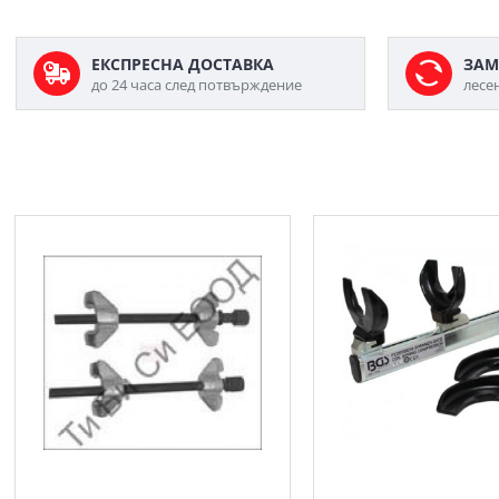
ЕКСПРЕСНА ДОСТАВКА
ЗАМ
до 24 часа след потвърждение
лесе
Скоби за спирални пружини/
Скоба за макферсон, 