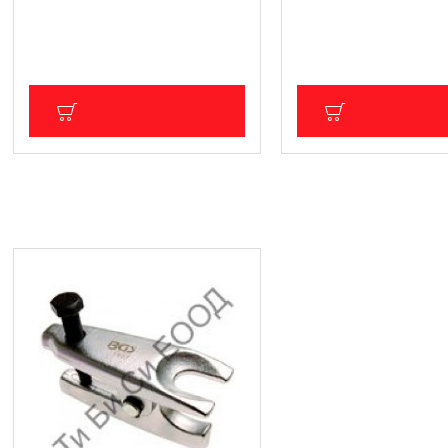
390х16мм. BGS Techni
21.48 € (42.01 лв.)
12.78 € (25.00 лв.)
Цена без ДДС: 17.90 € (35.01 лв.)
Цена без ДДС: 10.65 € (20
ДОБАВИ В КОЛИЧКА
ДОБАВИ В КОЛ