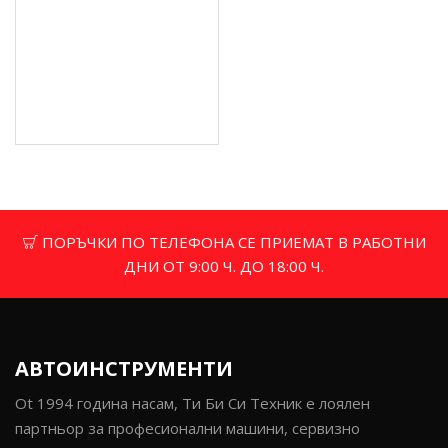
Скоби за апарат за
лепене на пластмаса
RS28 500 бр. - G81282
5.37 € (10.50 лв.)
Цена без ДДС: 4.48 € (8.76
лв.)
ПОРЪЧКИ ПО ТЕЛЕФОНА СЕ ПРИЕМАТ В РАБОТНИ
ДНИ ОТ 9:00 Ч. ДО 18:00 Ч.
АВТОИНСТРУМЕНТИ
Ot 1994 година насам, Ти Би Си Техник е лоялен
партньор за професионални машини, сервизно