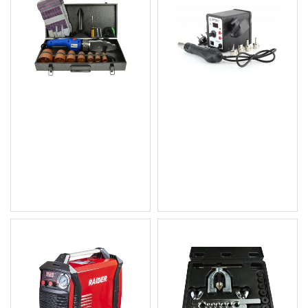
Поялник / Заваръчна
Станция за заваряване/
машина за ПП тръби 16-
запояване на пластмаса
63mm GEKO - G81033
2в1 с 4 дюзи - Kraft &
Dele, KD852
50.62 € (99.00 лв.)
44.44 € (86.92 лв.)
Цена без ДДС: 42.18 €
Цена без ДДС: 37.03 €
(82.50 лв.)
(72.42 лв.)