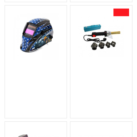
-11 %
Фотосоларна маска за
Заваръчен апарат /
заваряване KD1892
поялник за
полипропиленови тръби
18.41 € (36.01 лв.)
GEKO G81032
Цена без ДДС: 15.34 €
48.06 € (94.00 лв.)
(30.00 лв.)
42.95 € (84.00 лв.)
Цена без ДДС: 35.79 €
(70.00 лв.)