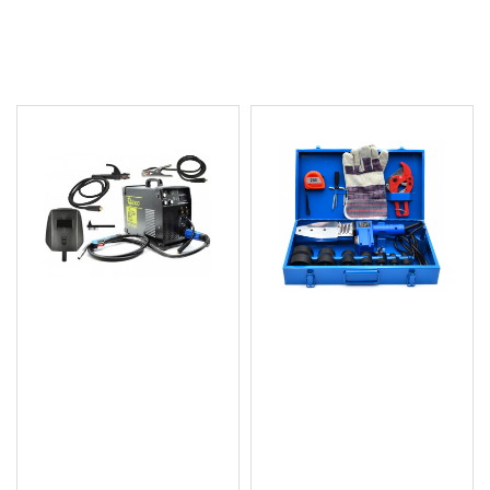
МОЖЕ ДА ХАРЕСАТЕ ОЩЕ
Инверторен електрожен
Комплект за лепене на
/ телоподаващо /
тръби 16-63мм Geko
апарат за заваряване 3
G81034
в 1 G80096
44.90 € (87.82 лв.)
306.26 € (598.99 лв.)
Цена без ДДС: 37.42 €
Цена без ДДС: 255.22 €
(73.19 лв.)
(499.17 лв.)