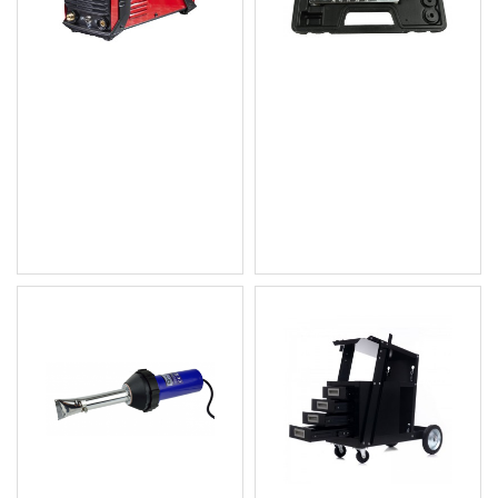
Инвертор за плазмено
Комплект за ремонт на
рязане 40A RD-PCM29
спирачни тръбички /
Конусна дъска GEKO -
178.44 € (349.00 лв.)
G02721 /5-16мм в куфар
Цена без ДДС: 148.70 €
/
(290.83 лв.)
11.00 € (21.51 лв.)
Цена без ДДС: 9.17 € (17.93
лв.)