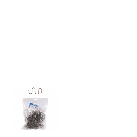
Поялник / пистолет за
Професионална
заваряване на
заваръчна количка +
пластмасови изделия
чекмеджета KD374
G81036
94.50 € (184.83 лв.)
36.99 € (72.35 лв.)
Цена без ДДС: 78.75 €
Цена без ДДС: 30.83 €
(154.02 лв.)
(60.30 лв.)
ПОСЛЕДНО РАЗГЛЕДАХТЕ