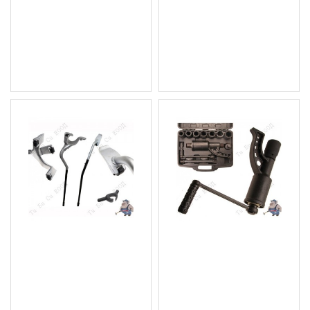
ключ за гуми тип
коли 17x19x21x1/2"
Кръстачка,17x19x21x1/2"
11.76 € (23.00 лв.)
28.63 € (56.00 лв.)
Цена без ДДС: 9.80 € (19.17
Цена без ДДС: 23.86 €
лв.)
(46.67 лв.)
Щанга за монтаж/
Камионджийски
демонтаж на гуми на
редукторен ключ 1" +
камиони 28-30мм.
7бр. вложки BGS Technic
BGS1231
189.18 € (370.00 лв.)
111.46 € (218.00 лв.)
Цена без ДДС: 157.65 €
Цена без ДДС: 92.88 €
(308.34 лв.)