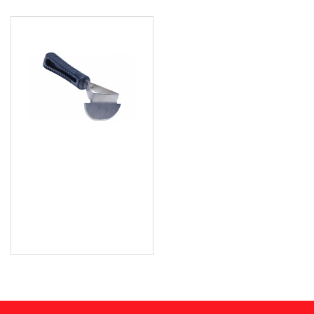
Скрепер за гуми с
пластмасова дръжка -
04-00-93
4.09 € (8.00 лв.)
Цена без ДДС: 3.41 € (6.67
лв.)