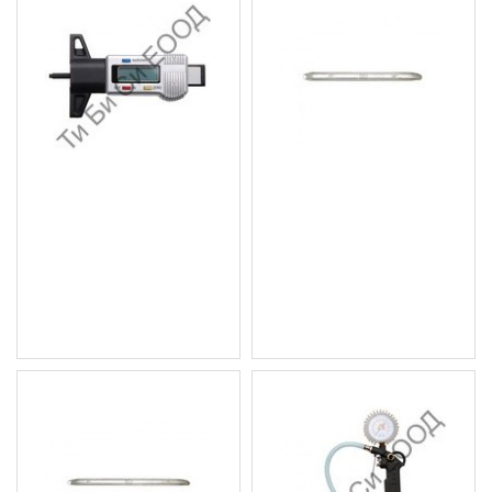
Дигитален измервател
Щанга за гуми 250мм.
за дълбочина на
BGS Technic
грайфер нагуми BGS
5.11 € (9.99 лв.)
TECHNIC
Цена без ДДС: 4.26 € (8.33
10.22 € (19.99 лв.)
лв.)
Цена без ДДС: 8.52 € (16.66
лв.)