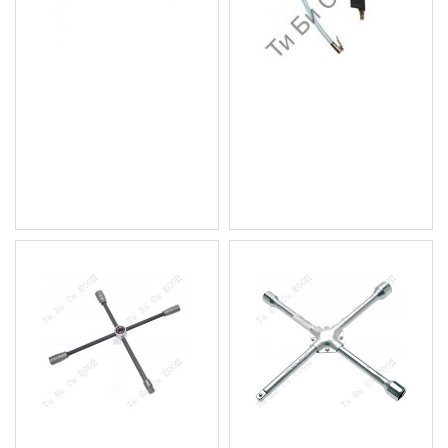
Щанга за гуми 400мм.
Пистолет за помпане на
BGS Technic
гуми, 0-10bar BGS
Technic
7.67 € (15.00 лв.)
12.78 € (25.00 лв.)
Цена без ДДС: 6.39 € (12.50
Цена без ДДС: 10.65 €
лв.)
(20.83 лв.)
Раздвижен/сгъваем
Кръстат ключ за гуми за