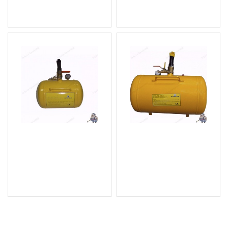
(181.66 лв.)
Балон за шоково
Балон за шоково
помпане на гуми 18л.
помпане на гуми 38л.
125.77 € (245.98 лв.)
144.18 € (281.99 лв.)
Цена без ДДС: 104.81 €
Цена без ДДС: 120.15 €
(204.99 лв.)
(234.99 лв.)
ПОСЛЕДНО РАЗГЛЕДАХТЕ