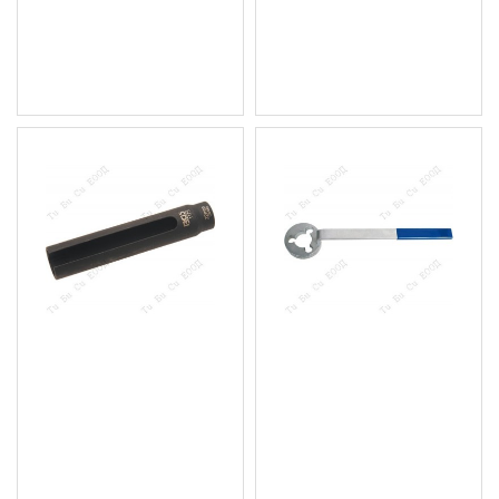
17мм.,извит
45.50 € (88.99 лв.)
17.89 € (34.99 лв.)
Цена без ДДС: 37.92 €
Цена без ДДС: 14.91 €
(74.17 лв.)
(29.16 лв.)
Специализиран ключ за
Специализиран ключ за
ламбда сонда 22мм.,1/2"
застопоряване на водна
помпа VW + Audi
19.43 € (38.00 лв.)
17.89 € (34.99 лв.)
Цена без ДДС: 16.19 €
Цена без ДДС: 14.91 €
(31.66 лв.)
(29.16 лв.)