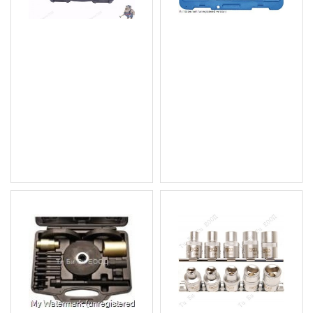
К-кт за центровка на VW
Професионален
и Audi 2.7 и 3.0 Tdi
комплект инструменти
за зацепване на
58.80 € (115.00 лв.)
коляновия вал на VW
Цена без ДДС: 49.00 €
(Volkswagen)
(95.84 лв.)
Touareg/Phaeton 2003-,
BGS Technic
63.91 € (125.00 лв.)
Цена без ДДС: 53.26 €
(104.17 лв.)