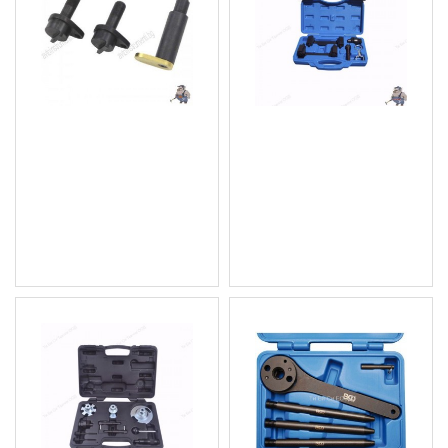
Комплект за
К-кт за центровка на
синхронизиране на
двигатели на VAG/VW и
двигатели на VW и AUDI
Audi/ FSI 2.4, 3.2, 4.2 и
5.2л.
18.41 € (36.01 лв.)
62.89 € (123.00 лв.)
Цена без ДДС: 15.34 €
Цена без ДДС: 52.41 €
(30.00 лв.)
(102.51 лв.)