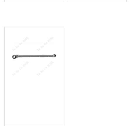
ПОСЛЕДНО РАЗГЛЕДАХТЕ
Специализиран ключ за
свещи с тресчотка,8мм
и 12мм., Renault,VW, Audi
17.89 € (34.99 лв.)
Цена без ДДС: 14.91 €
(29.16 лв.)