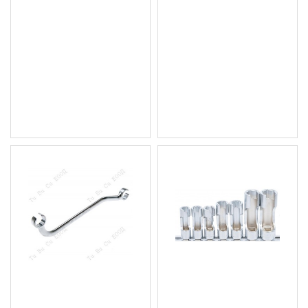
Професионален
Комплект
комплект инструмент за
специализирани
главина Audi, 90мм., BGS
триъгълни вложки
Technic
5бр.,М5 - М12, BGS
Technic
182.53 € (357.00 лв.)
18.41 € (36.01 лв.)
Цена без ДДС: 152.11 €
Цена без ДДС: 15.34 €
(297.50 лв.)
(30.00 лв.)
Специализиран ключ за
Комплект ключове за
инжекторни тръбички
датчик, рязани , 7бр.