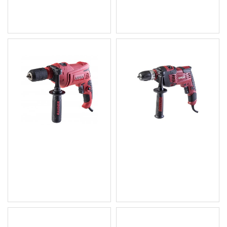
Цена без ДДС: 29.83 €
Цена без ДДС: 22.58 €
(58.34 лв.)
(44.16 лв.)
Бормашина 750W RD-
Бормашина 1050W RD-
ID41
ID44
30.67 € (59.99 лв.)
40.91 € (80.01 лв.)
Цена без ДДС: 25.56 €
Цена без ДДС: 34.09 €
(49.99 лв.)
(66.67 лв.)