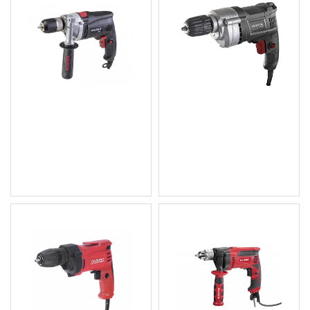
Бормашина 910W RDP-
Бормашина 450W RDP-
ID42 Black edition
ID43 Black Edition
48.58 € (95.01 лв.)
23.00 € (44.98 лв.)
Цена без ДДС: 40.48 €
Цена без ДДС: 19.17 €
(79.17 лв.)
(37.49 лв.)