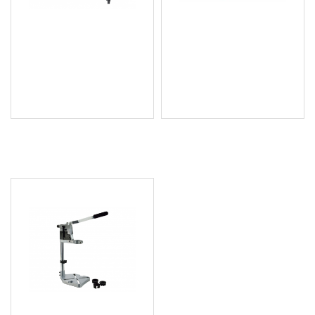
Бормашина 510W с
Бормашина с метален
метален корпус RDI-ID37
корпус 710W RDI-ID38
45.50 € (88.99 лв.)
60.84 € (118.99 лв.)
Цена без ДДС: 37.92 €
Цена без ДДС: 50.70 €
(74.17 лв.)
(99.16 лв.)
ПОСЛЕДНО РАЗГЛЕДАХТЕ