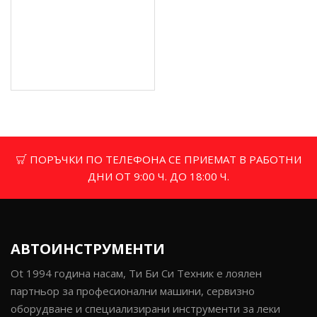
Стойка за бормашина -
G30120
17.38 € (33.99 лв.)
Цена без ДДС: 14.48 €
(28.32 лв.)
ПОРЪЧКИ ПО ТЕЛЕФОНА СЕ ПРИЕМАТ В РАБОТНИ
ДНИ ОТ 9:00 Ч. ДО 18:00 Ч.
АВТОИНСТРУМЕНТИ
Ot 1994 година насам, Ти Би Си Техник е лоялен
партньор за професионални машини, сервизно
оборудване и специализирани инструменти за леки