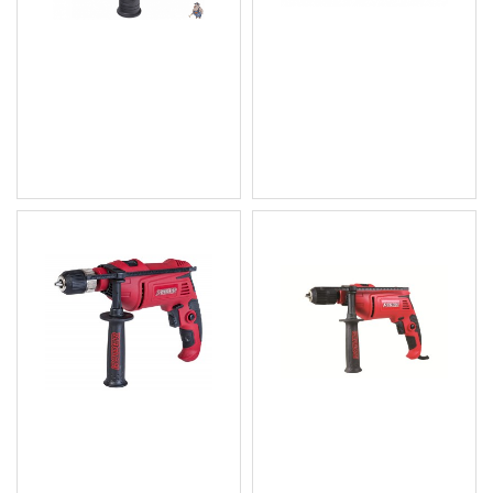
Електрическа ударна
Автоматичен център за
Бормашина 1750W
маркиране 125мм (
Powermat PM-WU-1750M
регулируем ) T03402
45.50 € (88.99 лв.)
3.07 € (6.00 лв.)
Цена без ДДС: 37.92 €
Цена без ДДС: 2.56 € (5.01
(74.17 лв.)
лв.)
Бормашина ударна 850W
Бормашина 650W RD-
RD-ID36
ID40
35.80 € (70.02 лв.)
27.10 € (53.00 лв.)