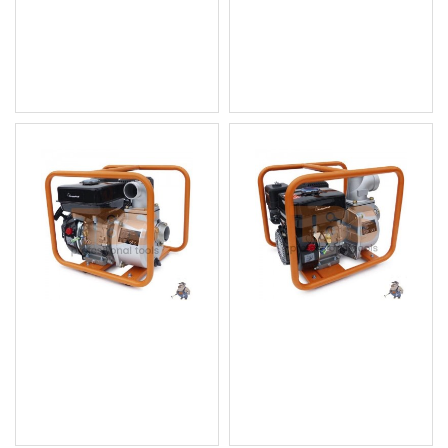
клони
на клони
771.02 € (1 507.98 лв.)
731.15 € (1 430.01 лв.)
Цена без ДДС: 642.52 € (1
Цена без ДДС: 609.29 € (1
256.66 лв.)
191.67 лв.)
Бензинова помпа за
Бензинова помпа за
вода 2"
вода 3"
149.29 € (291.99 лв.)
159.53 € (312.01 лв.)
Цена без ДДС: 124.41 €
Цена без ДДС: 132.94 €
(243.32 лв.)
(260.01 лв.)