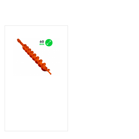
ПОСЛЕДНО РАЗГЛЕДАХТЕ
Свредло за дизелов
свредел fi60/800 мм -
W15001
13.00 € (25.43 лв.)
Цена без ДДС: 10.83 €
(21.18 лв.)