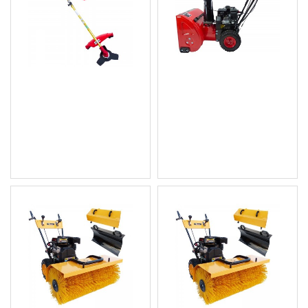
Професионален
Моторен бензинов
бензинов тример
снегорин с шнек
KW132, Knappwulf
613.55 € (1 200.00 лв.)
92.03 € (180.00 лв.)
Цена без ДДС: 511.29 € (1
Цена без ДДС: 76.69 €
000.00 лв.)
(149.99 лв.)