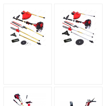
Бензинов тример/
Бензинов тример/
храсторез/ резачка 4 в 1
храсторез/резачка 4 в 1
Gold Edition Knappwulf
Silver star Knappwulf
179.46 € (350.99 лв.)
179.46 € (350.99 лв.)
Цена без ДДС: 149.55 €
Цена без ДДС: 149.55 €
(292.49 лв.)
(292.49 лв.)