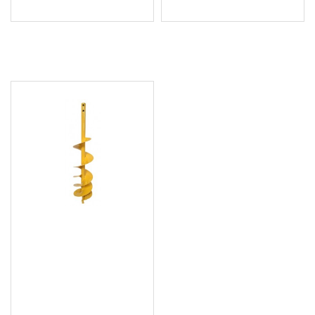
ПОСЛЕДНО РАЗГЛЕДАХТЕ
Свредло за моторен
свредел 200 мм, за
бензинов свредел -
31608
76.19 € (149.01 лв.)
Цена без ДДС: 63.49 €
(124.18 лв.)