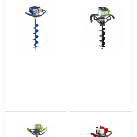
Моторен свредел в
PROCRAFT GD62
комплект с три броя
Моторен свредел, 49
свредла HYEA 5080
cm3, 2800-3200 об/мин.,
Hyundai
в комплект с
Ø150х800mm
391.14 € (765.00 лв.)
161.05 € (314.99 лв.)
Цена без ДДС: 325.95 €
Цена без ДДС: 134.21 €
(637.50 лв.)
(262.49 лв.)