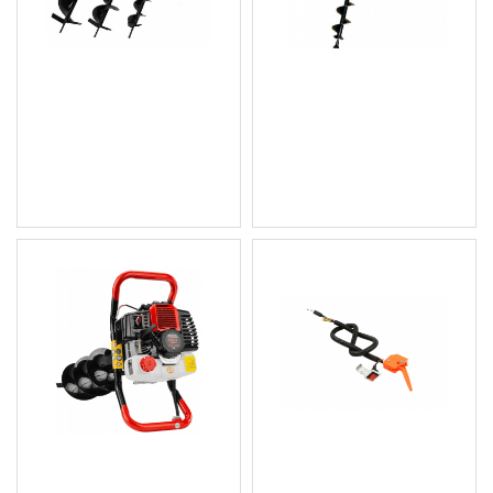
Бензинов моторен
Бензинов свредел за
свредел, 72 куб. - HW-
дупки - без свредло -
2127
HW-2128
127.82 € (249.99 лв.)
102.26 € (200.00 лв.)
Цена без ДДС: 106.52 €
Цена без ДДС: 85.22 €
(208.34 лв.)
(166.68 лв.)
Бензинов свредел с 3
Превключвател за
свредла и удължител
бензинова сондажна