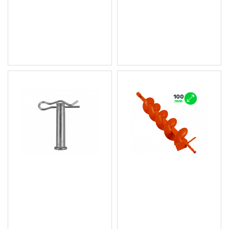
300 мм 6500 об./мин. -
машина - W15009
RTSWG0106
6.00 € (11.73 лв.)
179.00 € (350.09 лв.)
Цена без ДДС: 5.00 € (9.78
Цена без ДДС: 149.17 €
лв.)
(291.75 лв.)
Осигурителен щифт за
Свредло за бензинов
свредло 40 мм - W15008
свредел fi100/800 мм -
W15007
0.50 € (0.98 лв.)
16.00 € (31.29 лв.)
Цена без ДДС: 0.42 € (0.82
Цена без ДДС: 13.33 €
лв.)
(26.07 лв.)