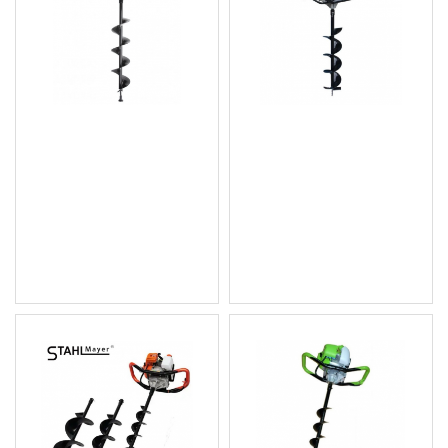
PROCRAFT GD52
ELEFANT MBE 2800
Моторен свредел, 49
Моторен свредел, 52
cm3, 2800-3200 об/мин.,
cm3, 2800-3200 об/мин.,
в комплект с
в комплект с
Ø150х800mm
Ø150х800mm
150.83 € (295.00 лв.)
161.05 € (314.99 лв.)
Цена без ДДС: 125.69 €
Цена без ДДС: 134.21 €
(245.83 лв.)
(262.49 лв.)