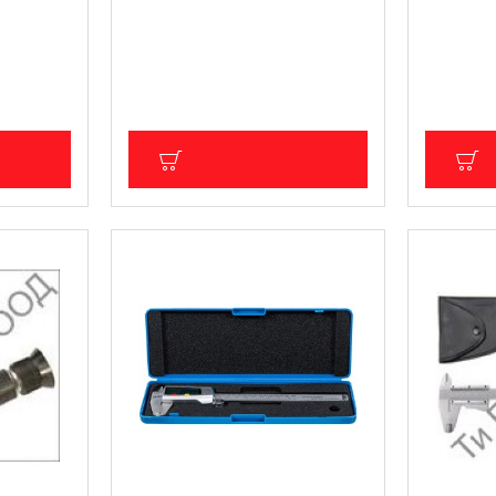
на
Специализиран инструмент
Професи
GS8067
за спирачните бутала BGS
комплект
Technic BGS1124
части BG
)
7.67 € (15.00 лв.)
135.49 €
45.01 лв.)
Цена без ДДС: 6.39 € (12.50 лв.)
Цена без Д
ИЧКА
ДОБАВИ В КОЛИЧКА
Д