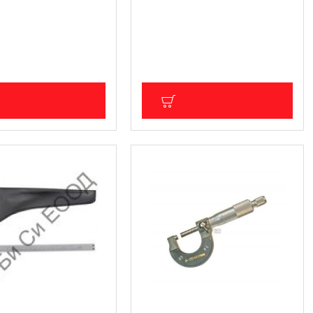
онален пневматичен
Комплект за спирачки - 43
 за спирачки - 16
части BGS Technic
S Technic BGS1117
50.62 € (99.00 лв.)
 (265.00 лв.)
Цена без ДДС: 42.18 € (82.50 лв.)
ДС: 112.91 € (220.83 лв.)
ОБАВИ В КОЛИЧКА
ДОБАВИ В КОЛИЧКА