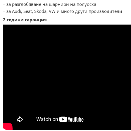
– за разглобяване на шарнири на полуоска
– за Audi, Seat, Skoda, VW и много други производители
2 години гаранция