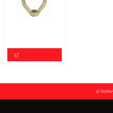
Скоба за карета - ASTA / SATRA
A-037A
13.30 € (26.01 лв.)
Цена без ДДС: 11.08 € (21.67 лв.)
ДОБАВИ В КОЛИЧКА
ПОРЪЧК