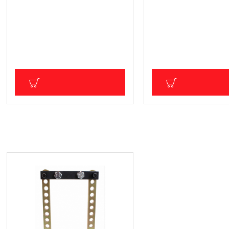
Комплект за спирачки - 13бр.
Професионален комб
BGS Technic
тестер за акумулатор
охладителна течност
17.39 € (34.01 лв.)
(рефрактометър) BGS
Цена без ДДС: 14.49 € (28.34 лв.)
46.02 € (90.01 лв.)
Цена без ДДС: 38.35 € (75
ДОБАВИ В КОЛИЧКА
ДОБАВИ В КОЛ