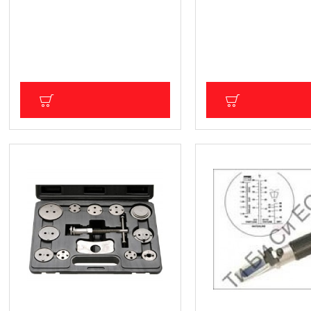
Комплект за тестване на
Помпа за измерване 
Common Rail дюзи Geko
вакуум и налягане B
G02655
150.32 € (294.00 лв.
23.52 € (46.00 лв.)
Цена без ДДС: 125.27 € (2
Цена без ДДС: 19.60 € (38.33 лв.)
ДОБАВИ В КОЛИЧКА
ДОБАВИ В КОЛ