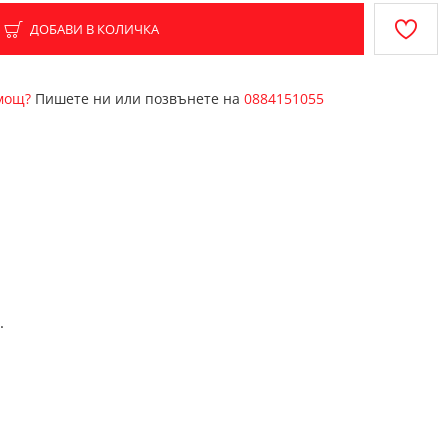
ДОБАВИ В КОЛИЧКА
омощ?
Пишете ни или позвънете на
0884151055
.