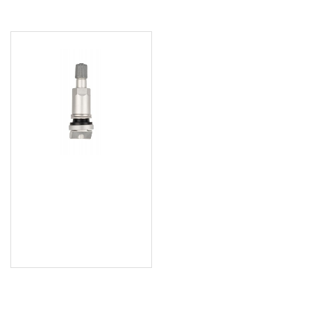
ПОСЛЕДНО РАЗГЛЕДАХТЕ
TPMS алуминиев вентил
за OEM Conti/VDO TG1C
сензор - 562-3907
1.00 € (1.96 лв.)
Цена без ДДС: 0.83 € (1.62
лв.)