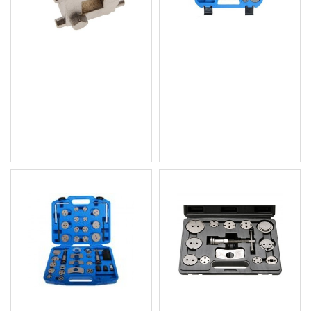
Специализиран
Професионален
инструмент за
пневматичен комплект
спирачните бутала BGS
за спирачки - 16 части
Technic BGS1124
BGS Technic BGS1117
7.67 € (15.00 лв.)
135.49 € (265.00 лв.)
Цена без ДДС: 6.39 € (12.50
Цена без ДДС: 112.91 €
лв.)
(220.83 лв.)
Комплект за спирачки -
Комплект за спирачки -