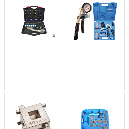
Комплект за тестване
Помпа за измерване на
на Common Rail дюзи
вакуум и налягане
Geko G02655
BGS8067
23.52 € (46.00 лв.)
150.32 € (294.00 лв.)
Цена без ДДС: 19.60 €
Цена без ДДС: 125.27 €
(38.33 лв.)
(245.01 лв.)