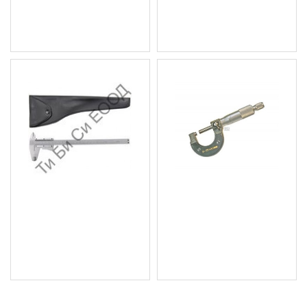
Цена без ДДС: 38.35 €
(75.01 лв.)
Шублер, 0 - 150мм BGS
Микрометър BGS
Technic
Technic
9.72 € (19.01 лв.)
16.36 € (32.00 лв.)
Цена без ДДС: 8.10 € (15.84
Цена без ДДС: 13.63 €
лв.)
(26.66 лв.)