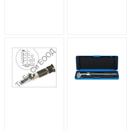
43 части BGS Technic
13бр. BGS Technic
50.62 € (99.00 лв.)
17.39 € (34.01 лв.)
Цена без ДДС: 42.18 €
Цена без ДДС: 14.49 €
(82.50 лв.)
(28.34 лв.)
Професионален
Дигитален шублер,
комбиниран тестер за
150мм. BGS Technic -
акумулатор и
BGS1930
охладителна течност
28.12 € (55.00 лв.)
(рефрактометър) BGS
Цена без ДДС: 23.43 €
Technic
(45.83 лв.)
46.02 € (90.01 лв.)