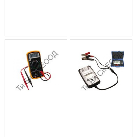
6-380V BGS Technic
Technic
5.88 € (11.50 лв.)
6.13 € (11.99 лв.)
Цена без ДДС: 4.90 € (9.58
Цена без ДДС: 5.11 € (9.99
лв.)
лв.)
LCD дигитален мултицед
Уред за тестване на
BGS Technic
акумулатори с принтер
BGS Technic
11.24 € (21.98 лв.)
398.81 € (780.00 лв.)
Цена без ДДС: 9.37 € (18.33
Цена без ДДС: 332.34 €
лв.)
(650.00 лв.)