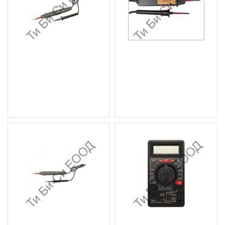
Тестер за напрежение,
Универсален тестер за
6-24V BGS Technic
напрежение BGS Technic
4.60 € (9.00 лв.)
10.22 € (19.99 лв.)
Цена без ДДС: 3.83 € (7.49
Цена без ДДС: 8.52 € (16.66
лв.)
лв.)
Тестер за напрежение,
Мултицет, LCD BGS