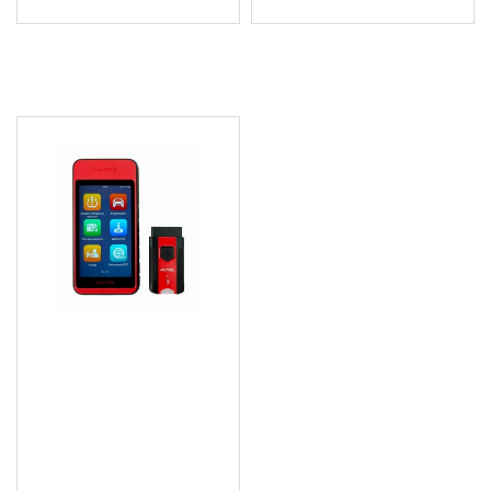
ПОСЛЕДНО РАЗГЛЕДАХТЕ
TPMS сензорен
програматор с 5.5"
цветен дисплей, Android
9.0 - AUITS600
535.00 € (1 046.37 лв.)
Цена без ДДС: 445.83 €
(871.97 лв.)