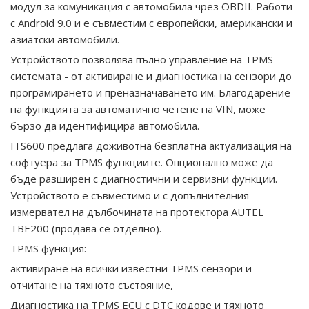
модул за комуникация с автомобила чрез OBDII. Работи
с Android 9.0 и е съвместим с европейски, американски и
азиатски автомобили.
Устройството позволява пълно управление на TPMS
системата - от активиране и диагностика на сензори до
програмирането и преназначаването им. Благодарение
на функцията за автоматично четене на VIN, може
бързо да идентифицира автомобила.
ITS600 предлага доживотна безплатна актуализация на
софтуера за TPMS функциите. Опционално може да
бъде разширен с диагностични и сервизни функции.
Устройството е съвместимо и с допълнителния
измервател на дълбочината на протектора AUTEL
TBE200 (продава се отделно).
TPMS функция:
активиране на всички известни TPMS сензори и
отчитане на тяхното състояние,
Диагностика на TPMS ECU с DTC кодове и тяхното