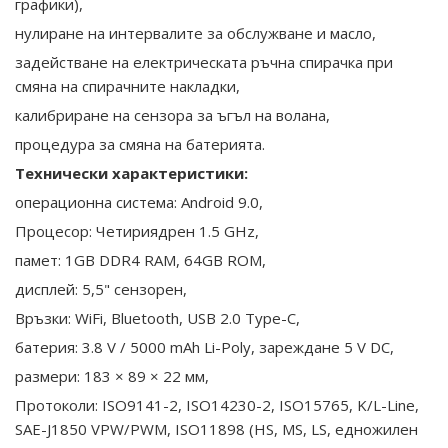
графики),
нулиране на интервалите за обслужване и масло,
задействане на електрическата ръчна спирачка при
смяна на спирачните накладки,
калибриране на сензора за ъгъл на волана,
процедура за смяна на батерията.
Технически характеристики:
операционна система: Android 9.0,
Процесор: Четириядрен 1.5 GHz,
памет: 1GB DDR4 RAM, 64GB ROM,
дисплей: 5,5" сензорен,
Връзки: WiFi, Bluetooth, USB 2.0 Type-C,
батерия: 3.8 V / 5000 mAh Li-Poly, зареждане 5 V DC,
размери: 183 × 89 × 22 мм,
Протоколи: ISO9141-2, ISO14230-2, ISO15765, K/L-Line,
SAE-J1850 VPW/PWM, ISO11898 (HS, MS, LS, едножилен