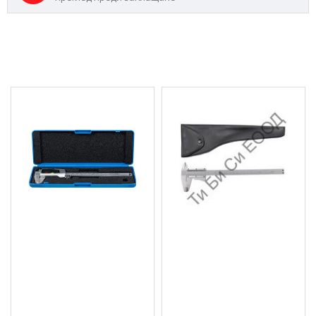
МОЖЕ ДА ХАРЕСАТЕ ОЩЕ
Дигитален шублер,
Шублер, 0 - 150мм BGS
150мм. BGS Technic -
Technic
BGS1930
9.72 € (19.01 лв.)
28.12 € (55.00 лв.)
Цена без ДДС: 8.10 € (15.84
Цена без ДДС: 23.43 €
лв.)
(45.83 лв.)