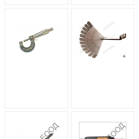
Микрометър BGS
Луфтомер, извит BGS
Technic
TECHNIC
16.36 € (32.00 лв.)
4.09 € (8.00 лв.)
Цена без ДДС: 13.63 €
Цена без ДДС: 3.41 € (6.67
(26.66 лв.)
лв.)