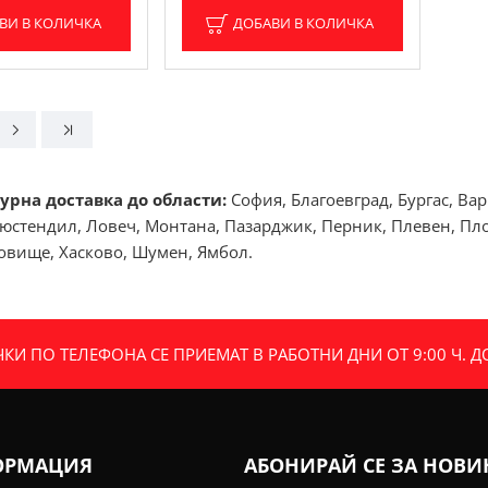
ВИ В КОЛИЧКА
ДОБАВИ В КОЛИЧКА
урна доставка до области:
София, Благоевград, Бургас, Ва
юстендил, Ловеч, Монтана, Пазарджик, Перник, Плевен, Плов
говище, Хасково, Шумен, Ямбол.
И ПО ТЕЛЕФОНА СЕ ПРИЕМАТ В РАБОТНИ ДНИ ОТ 9:00 Ч. ДО 
ОРМАЦИЯ
АБОНИРАЙ СЕ ЗА НОВ