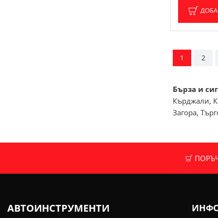
ДОБА
1
2
Бърза и сиг
Кърджали, К
Загора, Тър
ПОРЪЧК
АВТОИНСТРУМЕНТИ
ИНФ