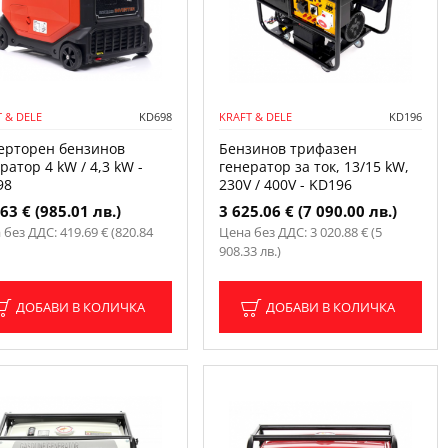
 & DELE
KD698
KRAFT & DELE
KD196
ерторен бензинов
Бензинов трифазен
ратор 4 kW / 4,3 kW -
генератор за ток, 13/15 kW,
98
230V / 400V - KD196
63 € (985.01 лв.)
3 625.06 € (7 090.00 лв.)
 без ДДС: 419.69 € (820.84
Цена без ДДС: 3 020.88 € (5
908.33 лв.)
ДОБАВИ В КОЛИЧКА
ДОБАВИ В КОЛИЧКА