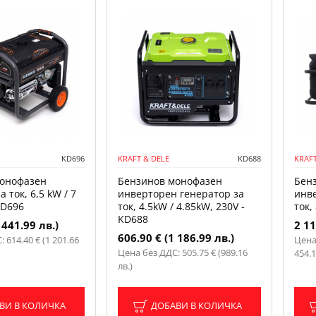
KD696
KRAFT & DELE
KD688
KRAFT
онофазен
Бензинов монофазен
Бен
 ток, 6,5 kW / 7
инверторен генератор за
инв
KD696
ток, 4.5kW / 4.85kW, 230V -
ток,
KD688
 441.99 лв.)
2 11
606.90 € (1 186.99 лв.)
 614.40 € (1 201.66
Цена 
Цена без ДДС: 505.75 € (989.16
454.1
лв.)
ВИ В КОЛИЧКА
ДОБАВИ В КОЛИЧКА