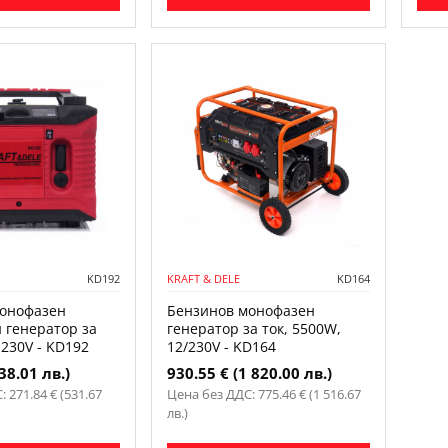
KD192
KRAFT & DELE
KD164
онофазен
Бензинов монофазен
 генератор за
генератор за ток, 5500W,
 230V - KD192
12/230V - KD164
38.01 лв.)
930.55 € (1 820.00 лв.)
 271.84 € (531.67
Цена без ДДС: 775.46 € (1 516.67
лв.)