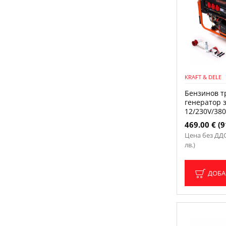
PROCRAFT
6
Raider
2
REM Power
1
KRAFT & DELE
Бензинов т
Tagred
2
генератор з
12/230V/380
ValkenPower
1
469.00 € (9
Цена без ДДС:
лв.)
WUBER
1
ДОБА