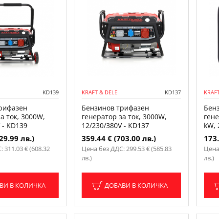
KD139
KRAFT & DELE
KD137
KRAFT
рифазен
Бензинов трифазен
Бен
а ток, 3000W,
генератор за ток, 3000W,
гене
 - KD139
12/230/380V - KD137
kW, 
29.99 лв.)
359.44 € (703.00 лв.)
173.
 311.03 € (608.32
Цена без ДДС: 299.53 € (585.83
Цена
лв.)
лв.)
ВИ В КОЛИЧКА
ДОБАВИ В КОЛИЧКА