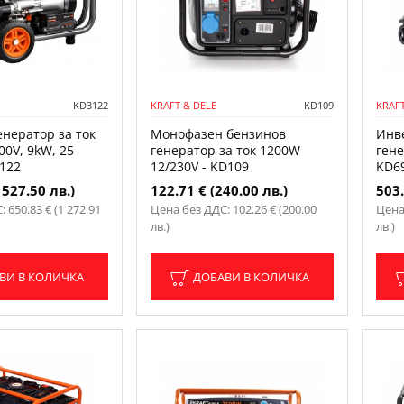
KD3122
KRAFT & DELE
KD109
KRAFT
енератор за ток
Монофазен бензинов
Инв
00V, 9kW, 25
генератор за ток 1200W
гене
122
12/230V - KD109
KD6
 527.50 лв.)
122.71 € (240.00 лв.)
503.
 650.83 € (1 272.91
Цена без ДДС: 102.26 € (200.00
Цена
лв.)
лв.)
ВИ В КОЛИЧКА
ДОБАВИ В КОЛИЧКА