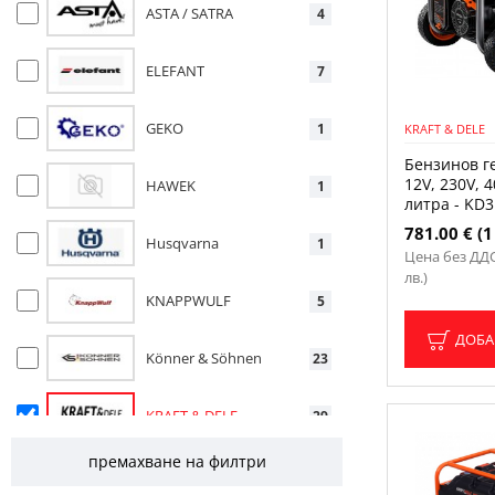
ASTA / SATRA
4
ELEFANT
7
GEKO
1
KRAFT & DELE
Бензинов г
12V, 230V, 4
HAWEK
1
литра - KD3
781.00 € (1
Husqvarna
1
Цена без ДДС:
лв.)
KNAPPWULF
5
ДОБА
Könner & Söhnen
23
KRAFT & DELE
29
премахване на филтри
POWERMAT
5