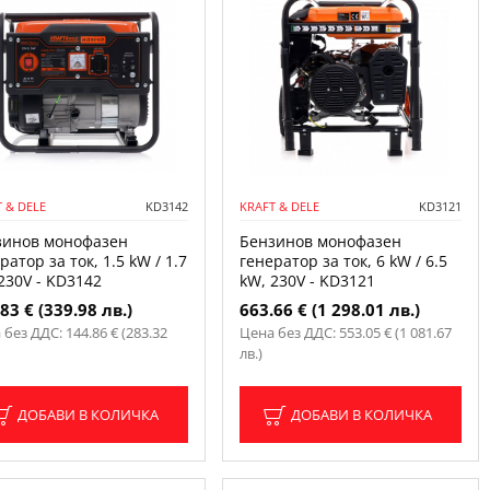
 & DELE
KD3142
KRAFT & DELE
KD3121
зинов монофазен
Бензинов монофазен
ратор за ток, 1.5 kW / 1.7
генератор за ток, 6 kW / 6.5
230V - KD3142
kW, 230V - KD3121
83 € (339.98 лв.)
663.66 € (1 298.01 лв.)
 без ДДС: 144.86 € (283.32
Цена без ДДС: 553.05 € (1 081.67
лв.)
ДОБАВИ В КОЛИЧКА
ДОБАВИ В КОЛИЧКА