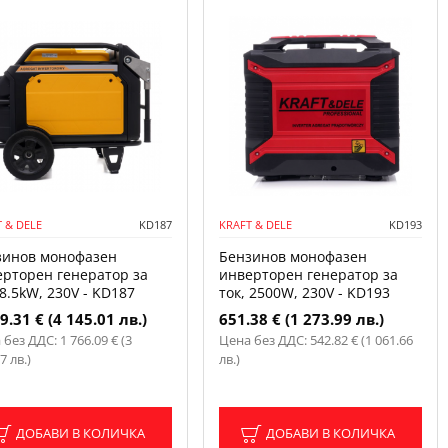
 & DELE
KD187
KRAFT & DELE
KD193
зинов монофазен
Бензинов монофазен
ерторен генератор за
инверторен генератор за
 8.5kW, 230V - KD187
ток, 2500W, 230V - KD193
9.31 € (4 145.01 лв.)
651.38 € (1 273.99 лв.)
без ДДС: 1 766.09 € (3
Цена без ДДС: 542.82 € (1 061.66
7 лв.)
лв.)
ДОБАВИ В КОЛИЧКА
ДОБАВИ В КОЛИЧКА