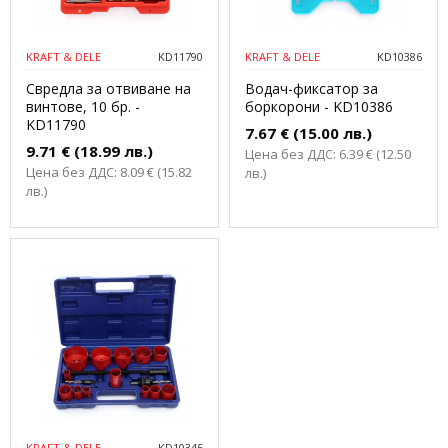
KRAFT & DELE
KD11790
KRAFT & DELE
KD10386
Свредла за отвиване на
Водач-фиксатор за
винтове, 10 бр. -
боркорони - KD10386
KD11790
7.67 € (15.00 лв.)
9.71 € (18.99 лв.)
Цена без ДДС: 6.39 € (12.50
Цена без ДДС: 8.09 € (15.82
лв.)
лв.)
KRAFT & DELE
KD10345