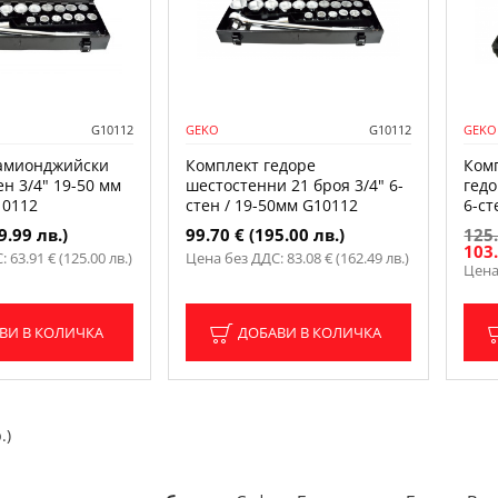
G10112
GEKO
G10112
GEKO
амионджийски
Комплект гедоре
Ком
ен 3/4" 19-50 мм
шестостенни 21 броя 3/4" 6-
гедо
10112
стен / 19-50мм G10112
6-ст
9.99 лв.)
99.70 € (195.00 лв.)
125.
103.
 63.91 € (125.00 лв.)
Цена без ДДС: 83.08 € (162.49 лв.)
Цена 
ВИ В КОЛИЧКА
ДОБАВИ В КОЛИЧКА
.)