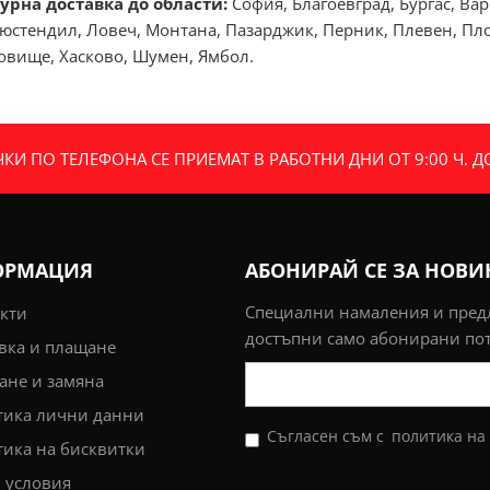
урна доставка до области:
София, Благоевград, Бургас, Ва
юстендил, Ловеч, Монтана, Пазарджик, Перник, Плевен, Плов
говище, Хасково, Шумен, Ямбол.
И ПО ТЕЛЕФОНА СЕ ПРИЕМАТ В РАБОТНИ ДНИ ОТ 9:00 Ч. ДО 
ОРМАЦИЯ
АБОНИРАЙ СЕ ЗА НОВ
Специални намаления и пре
кти
достъпни само абонирани по
вка и плащане
не и замяна
тика лични данни
Съгласен съм с
политика на
ика на бисквитки
 условия