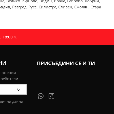
рна, Велико Търново, Видин, Враца, Габрово, Добрич,
див, Разград, Русе, Силистра, Сливен, Смолян, Стара
18:00 Ч.
ИНИ
ПРИСЪЕДИНИ СЕ И ТИ
дложения
требители.
 лични данни