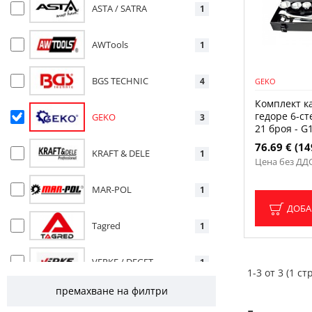
ASTA / SATRA
1
AWTools
1
BGS TECHNIC
4
GEKO
Комплект к
гедоре 6-ст
GEKO
3
21 броя - G
76.69 € (14
KRAFT & DELE
1
Цена без ДДС:
MAR-POL
1
ДОБА
Tagred
1
VERKE / DEGET
1
1-3 от 3 (1 стр
премахване на филтри