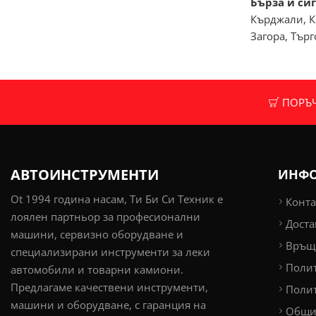
Бърза и сиг
Кърджали, К
Загора, Тър
ПОРЪЧК
АВТОИНСТРУМЕНТИ
ИНФ
Ot 1994 година насам, Ти Би Си Техник е
Конта
лоялен партньор за професионални
Доста
машини, сервизно оборудване и
Връща
специализирани инструменти за леки
Поли
автомобили и товарни камиони.
Предлагаме качествени инструменти,
Полит
машини и оборудване, с гаранция на
Общи