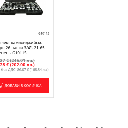
G10115
плект камионджийско
ре 26 части 3/4", 21-65
епен - G10115
27 € (245.01 лв.)
28 € (202.00 лв.)
без ДДС: 86.07 € (168.34 лв.)
ДОБАВИ В КОЛИЧКА