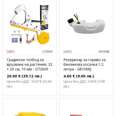
GEKO
G72009
GEKO
G81068J
Градински телбод за
Резервоар за гориво за
връзване на растения, 32
бензинова косачка 1.2
× 20 см, 10 мм - G72009
литра - G81068J
20.00 € (39.12 лв.)
4.60 € (9.00 лв.)
Цена без ДДС: 16.67 € (32.60
Цена без ДДС: 3.83 € (7.49
лв.)
лв.)