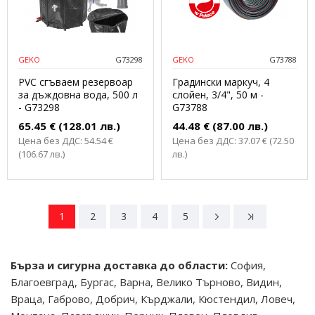
GEKO
G73298
GEKO
G73788
PVC сгъваем резервоар
Градински маркуч, 4
за дъждовна вода, 500 л
слойен, 3/4", 50 м -
- G73298
G73788
65.45 € (128.01 лв.)
44.48 € (87.00 лв.)
Цена без ДДС: 54.54 €
Цена без ДДС: 37.07 € (72.50
(106.67 лв.)
лв.)
1
2
3
4
5
Бърза и сигурна доставка до области:
София,
Благоевград, Бургас, Варна, Велико Търново, Видин,
Враца, Габрово, Добрич, Кърджали, Кюстендил, Ловеч,