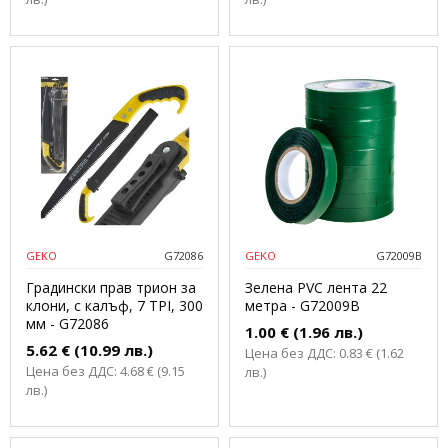
GEKO
G72086
GEKO
G72009B
Градински прав трион за
Зелена PVC лента 22
клони, с калъф, 7 TPI, 300
метра - G72009B
мм - G72086
1.00 € (1.96 лв.)
5.62 € (10.99 лв.)
Цена без ДДС: 0.83 € (1.62
Цена без ДДС: 4.68 € (9.15
лв.)
лв.)