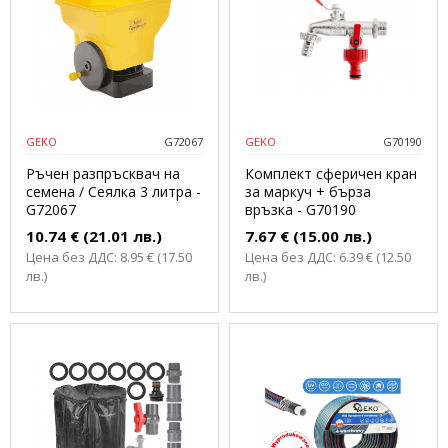
GEKO
G72067
GEKO
G70190
Ръчен разпръсквач на
Комплект сферичен кран
семена / Сеялка 3 литра -
за маркуч + бърза
G72067
връзка - G70190
10.74 € (21.01 лв.)
7.67 € (15.00 лв.)
Цена без ДДС: 8.95 € (17.50
Цена без ДДС: 6.39 € (12.50
лв.)
лв.)