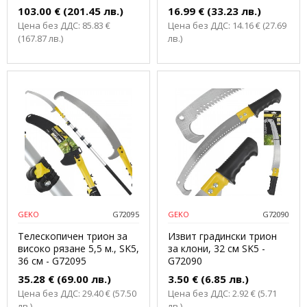
103.00 € (201.45 лв.)
16.99 € (33.23 лв.)
Цена без ДДС: 85.83 €
Цена без ДДС: 14.16 € (27.69
(167.87 лв.)
лв.)
GEKO
G72095
GEKO
G72090
Телескопичен трион за
Извит градински трион
високо рязане 5,5 м., SK5,
за клони, 32 см SK5 -
36 см - G72095
G72090
35.28 € (69.00 лв.)
3.50 € (6.85 лв.)
Цена без ДДС: 29.40 € (57.50
Цена без ДДС: 2.92 € (5.71
лв.)
лв.)