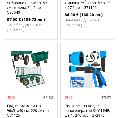
събиране на листа, 53
количка 75 литра, 53 x 23
см, колела 24, 5 см -
x 97.5 см - G71126
G83040
86.00 € (168.20 лв.)
97.00 € (189.72 лв.)
Цена без ДДС: 71.67 €
Цена без ДДС: 80.83 €
(140.17 лв.)
(158.09 лв.)
GEKO
G71125
GEKO
G72970
Градинска количка
Пистолет за вода с
96x51x40 см, 220 литра -
пеногенератор SKY-LINE,
G71125
2 в 1, 240 мл. - G72970