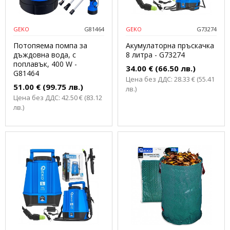
GEKO
G81464
GEKO
G73274
Потопяема помпа за
Акумулаторна пръскачка
дъждовна вода, с
8 литра - G73274
поплавък, 400 W -
34.00 € (66.50 лв.)
G81464
Цена без ДДС: 28.33 € (55.41
51.00 € (99.75 лв.)
лв.)
Цена без ДДС: 42.50 € (83.12
лв.)