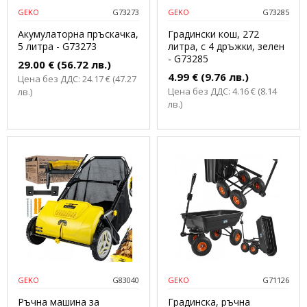
GEKO
G73273
GEKO
G73285
Акумулаторна пръскачка,
Градински кош, 272
5 литра - G73273
литра, с 4 дръжки, зелен
- G73285
29.00 € (56.72 лв.)
4.99 € (9.76 лв.)
Цена без ДДС: 24.17 € (47.27
Цена без ДДС: 4.16 € (8.14
лв.)
лв.)
GEKO
G83040
GEKO
G71126
Ръчна машина за
Градинска, ръчна