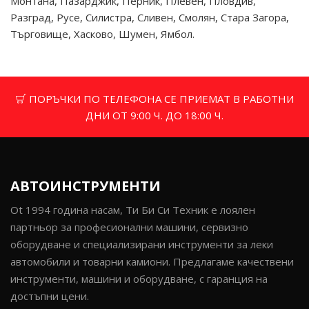
Монтана, Пазарджик, Перник, Плевен, Пловдив,
Разград, Русе, Силистра, Сливен, Смолян, Стара Загора,
Търговище, Хасково, Шумен, Ямбол.
ПОРЪЧКИ ПО ТЕЛЕФОНА СЕ ПРИЕМАТ В РАБОТНИ
ДНИ ОТ 9:00 Ч. ДО 18:00 Ч.
АВТОИНСТРУМЕНТИ
Ot 1994 година насам, Ти Би Си Техник е лоялен
партньор за професионални машини, сервизно
оборудване и специализирани инструменти за леки
автомобили и товарни камиони. Предлагаме качествени
инструменти, машини и оборудване, с гаранция на
достъпни цени.