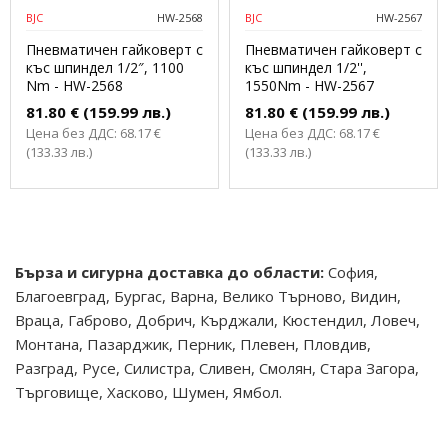
BJC
HW-2568
BJC
HW-2567
Пневматичен гайковерт с
Пневматичен гайковерт с
къс шпиндел 1/2″, 1100
къс шпиндел 1/2'',
Nm - HW-2568
1550Nm - HW-2567
81.80 € (159.99 лв.)
81.80 € (159.99 лв.)
Цена без ДДС: 68.17 €
Цена без ДДС: 68.17 €
(133.33 лв.)
(133.33 лв.)
Бърза и сигурна доставка до области:
София,
Благоевград, Бургас, Варна, Велико Търново, Видин,
Враца, Габрово, Добрич, Кърджали, Кюстендил, Ловеч,
Монтана, Пазарджик, Перник, Плевен, Пловдив,
Разград, Русе, Силистра, Сливен, Смолян, Стара Загора,
Търговище, Хасково, Шумен, Ямбол.