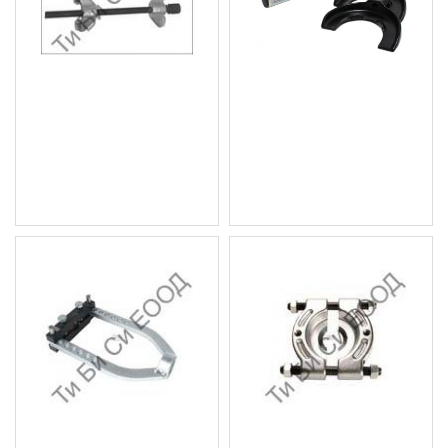
Скоби за спирални
Скоба за макферсон,
пружини/макферсони
1500кг. BGS Technic
BGS Technic
404.44 € (791.02 лв.)
29.65 € (57.99 лв.)
Цена без ДДС: 337.03 €
Цена без ДДС: 24.71 €
(659.17 лв.)
(48.33 лв.)
Сепаратор за отделяне
Сепаратор за лагери, 30-