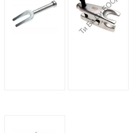
Вилица за избиване
Скоба за накрайници,
(вадене) на шарнири и
19мм. BGS Technic
накрайници, 200х18мм.
14.32 € (28.01 лв.)
BGS Technic
Цена без ДДС: 11.93 €
12.28 € (24.02 лв.)
(23.33 лв.)
Цена без ДДС: 10.23 €
(20.01 лв.)
ПОСЛЕДНО РАЗГЛЕДАХТЕ