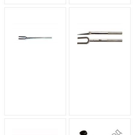
Вилица за избиване
Вилица за избиване
(вадене) на шарнири и
(вадене) на шарнири и
накрайници, 390х16мм.
накрайници, 295х23мм.
BGS Technic
BGS Technic
12.78 € (25.00 лв.)
9.20 € (17.99 лв.)
Цена без ДДС: 10.65 €
Цена без ДДС: 7.67 € (15.00
(20.83 лв.)
лв.)