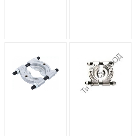
на карданов вал BGS
50мм. BGS Technic
Technic
14.83 € (29.00 лв.)
30.67 € (59.99 лв.)
Цена без ДДС: 12.36 €
Цена без ДДС: 25.56 €
(24.17 лв.)
(49.99 лв.)
Сепаратор за лагери, 18-
Сепаратор за лагери, 50-
83мм. BGS Technic
75мм. BGS Technic
30.17 € (59.01 лв.)
21.48 € (42.01 лв.)
Цена без ДДС: 25.14 €
Цена без ДДС: 17.90 €
(49.17 лв.)
(35.01 лв.)