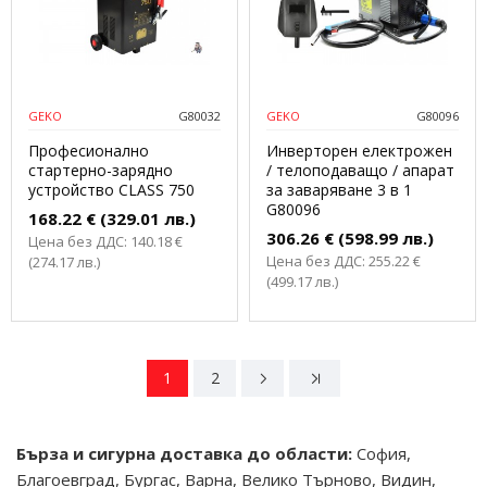
GEKO
G80032
GEKO
G80096
Професионално
Инверторен електрожен
стартерно-зарядно
/ телоподаващо / апарат
устройство CLASS 750
за заваряване 3 в 1
G80096
168.22 € (329.01 лв.)
306.26 € (598.99 лв.)
Цена без ДДС: 140.18 €
Цена без ДДС: 255.22 €
(274.17 лв.)
(499.17 лв.)
1
2
Бърза и сигурна доставка до области:
София,
Благоевград, Бургас, Варна, Велико Търново, Видин,