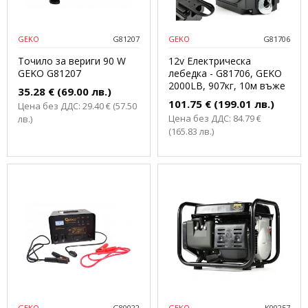
GEKO
G81207
GEKO
G81706
Точило за вериги 90 W
12v Електрическа
GEKO G81207
лебедка - G81706, GEKO
2000LB, 907кг, 10м въже
35.28 € (69.00 лв.)
101.75 € (199.01 лв.)
Цена без ДДС: 29.40 € (57.50
Цена без ДДС: 84.79 €
лв.)
(165.83 лв.)
GEKO
G80022
GEKO
K00257