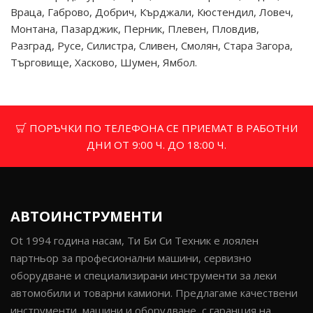
Враца, Габрово, Добрич, Кърджали, Кюстендил, Ловеч,
Монтана, Пазарджик, Перник, Плевен, Пловдив,
Разград, Русе, Силистра, Сливен, Смолян, Стара Загора,
Търговище, Хасково, Шумен, Ямбол.
ПОРЪЧКИ ПО ТЕЛЕФОНА СЕ ПРИЕМАТ В РАБОТНИ
ДНИ ОТ 9:00 Ч. ДО 18:00 Ч.
АВТОИНСТРУМЕНТИ
Ot 1994 година насам, Ти Би Си Техник е лоялен
партньор за професионални машини, сервизно
оборудване и специализирани инструменти за леки
автомобили и товарни камиони. Предлагаме качествени
инструменти, машини и оборудване, с гаранция на