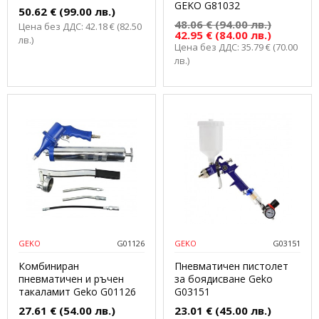
GEKO G81032
50.62 € (99.00 лв.)
48.06 € (94.00 лв.)
Цена без ДДС: 42.18 € (82.50
42.95 € (84.00 лв.)
лв.)
Цена без ДДС: 35.79 € (70.00
лв.)
GEKO
G01126
GEKO
G03151
Комбиниран
Пневматичен пистолет
пневматичен и ръчен
за боядисване Geko
такаламит Geko G01126
G03151
27.61 € (54.00 лв.)
23.01 € (45.00 лв.)