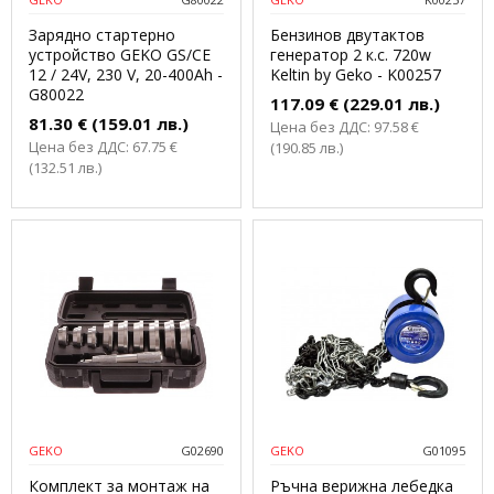
Зарядно стартерно
Бензинов двутактов
устройство GEKO GS/CE
генератор 2 к.с. 720w
12 / 24V, 230 V, 20-400Ah -
Keltin by Geko - K00257
G80022
117.09 € (229.01 лв.)
81.30 € (159.01 лв.)
Цена без ДДС: 97.58 €
Цена без ДДС: 67.75 €
(190.85 лв.)
(132.51 лв.)
GEKO
G02690
GEKO
G01095
Комплект за монтаж на
Ръчна верижна лебедка