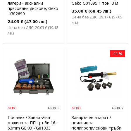
лагери - аксиални
Geko G01095 1 тон, 3 м
пресовани дискове, Geko
35.00 € (68.45 лв.)
- G02690
Цена без ДДС: 29.17 € (57.05
24.03 € (47.00 лв.)
лв.)
Цена без ДДС: 20.03 € (39.18
лв.)
-11 %
GEKO
G81033
GEKO
G81032
Поялник / Заваръчна
Заваръчен апарат /
машина за ПП тръби 16-
поялник за
63mm GEKO - G81033
полипропиленови тръби