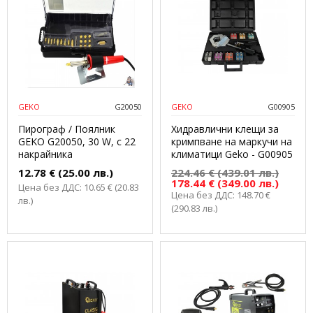
GEKO
G20050
GEKO
G00905
Пирограф / Поялник
Хидравлични клещи за
GEKO G20050, 30 W, с 22
кримпване на маркучи на
накрайника
климатици Geko - G00905
12.78 € (25.00 лв.)
224.46 € (439.01 лв.)
178.44 € (349.00 лв.)
Цена без ДДС: 10.65 € (20.83
Цена без ДДС: 148.70 €
лв.)
(290.83 лв.)