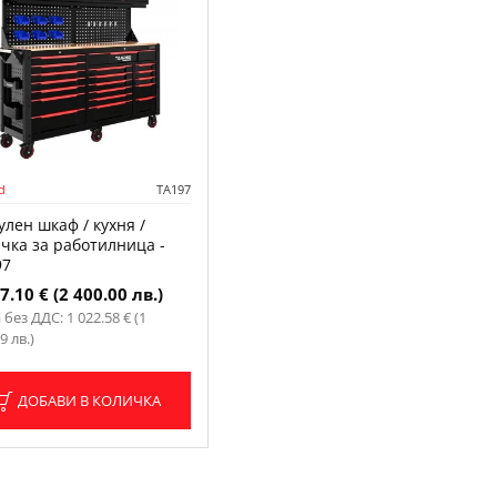
d
TA197
лен шкаф / кухня /
чка за работилница -
97
7.10 € (2 400.00 лв.)
без ДДС: 1 022.58 € (1
9 лв.)
ДОБАВИ В КОЛИЧКА