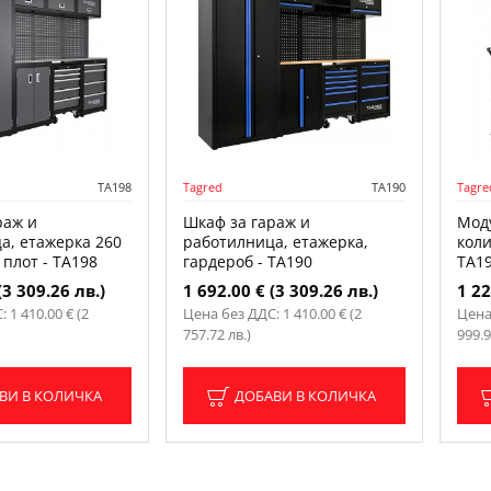
TA198
Tagred
TA190
Tagre
раж и
Шкаф за гараж и
Моду
а, етажерка 260
работилница, етажерка,
коли
 плот - TA198
гардероб - TA190
TA1
(3 309.26 лв.)
1 692.00 € (3 309.26 лв.)
1 22
 1 410.00 € (2
Цена без ДДС: 1 410.00 € (2
Цена 
757.72 лв.)
999.9
ВИ В КОЛИЧКА
ДОБАВИ В КОЛИЧКА