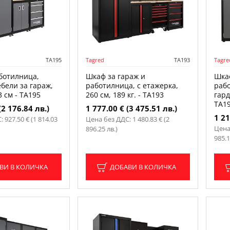
TA195
Tagred
TA193
Tagre
ботилница,
Шкаф за гараж и
Шка
бели за гараж,
работилница, с етажерка,
рабо
3 см - TA195
260 см, 189 кг. - TA193
гард
TA1
(2 176.84 лв.)
1 777.00 € (3 475.51 лв.)
1 21
 927.50 € (1 814.03
Цена без ДДС: 1 480.83 € (2
Цена 
896.25 лв.)
985.1
ВИ В КОЛИЧКА
ДОБАВИ В КОЛИЧКА