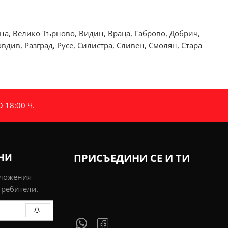
рна, Велико Търново, Видин, Враца, Габрово, Добрич,
див, Разград, Русе, Силистра, Сливен, Смолян, Стара
18:00 Ч.
ИНИ
ПРИСЪЕДИНИ СЕ И ТИ
дложения
требители.