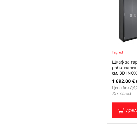
Tagred
Шкаф за га
работилниц
см, 3D INOX
1 692.00 € 
Цена без ДДС:
757.72 лв.)
ДОБА