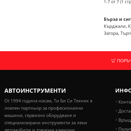
1-7 от 7 (1 стр
Бърза и сиг
Кърджали, К
Загора, Тър
ПОРЪЧК
АВТОИНСТРУМЕНТИ
ИНФ
Ot 1994 година насам, Ти Би Си Техник е
Конта
лоялен партньор за професионални
Доста
машини, сервизно оборудване и
Връща
специализирани инструменти за леки
Поли
автомобили и товарни камиони.