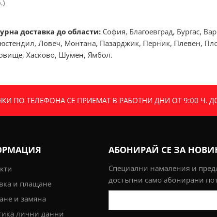
.)
урна доставка до области:
София, Благоевград, Бургас, Ва
юстендил, Ловеч, Монтана, Пазарджик, Перник, Плевен, Плов
говище, Хасково, Шумен, Ямбол.
И ПО ТЕЛЕФОНА СЕ ПРИЕМАТ В РАБОТНИ ДНИ ОТ 9:00 Ч. ДО 
ОРМАЦИЯ
АБОНИРАЙ СЕ ЗА НОВ
Специални намаления и пре
кти
достъпни само абонирани по
вка и плащане
не и замяна
тика лични данни