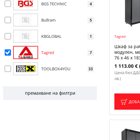
BGS TECHNIC
4
Bullram
5
KBGLOBAL
1
Tagred
Шкаф за ра
модулен, ме
Tagred
7
76 x 46 x 18
1 113.00 € 
TOOLBOX4YOU
33
Цена без ДДС:
лв.)
премахване на филтри
ДОБА