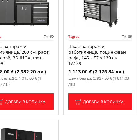
d
TA199
Tagred
TA189
ф за гараж и
Шкаф за гараж и
тилница, 200 см, рафт,
работилница, поцинкован
ероб, 3D INOX плот -
рафт, 145 x 57 x 130 см -
99
TA189
8.00 € (2 382.20 лв.)
1 113.00 € (2 176.84 лв.)
без ДДС: 1 015.00 € (1
Цена без ДДС: 927.50 € (1 814.03
7 лв.)
лв.)
ДОБАВИ В КОЛИЧКА
ДОБАВИ В КОЛИЧКА