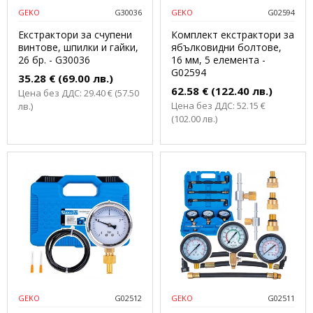
GEKO
G30036
GEKO
G02594
Екстрактори за счупени
Комплект екстрактори за
винтове, шпилки и гайки,
ябълковидни болтове,
26 бр. - G30036
16 мм, 5 елемента -
G02594
35.28 € (69.00 лв.)
62.58 € (122.40 лв.)
Цена без ДДС: 29.40 € (57.50
Цена без ДДС: 52.15 €
лв.)
(102.00 лв.)
GEKO
G02512
GEKO
G02511