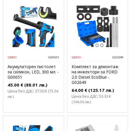
GEKO
G00651
GEKO
G02649
Акумулаторен пистолет
Комплект за демонтаж
за силикон, LED, 300 мл. -
на инжектори за FORD
G00651
2.0 Diesel EcoBlue -
G02649
45.00 € (88.01 лв.)
64.00 € (125.17 лв.)
Цена без ДДС: 37.50 € (73.34
Цена без ДДС: 53.33 €
лв.)
(104.30 лв.)