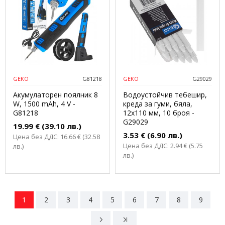
GEKO
G81218
GEKO
G29029
Акумулаторен поялник 8
Водоустойчив тебешир,
W, 1500 mAh, 4 V -
креда за гуми, бяла,
G81218
12x110 мм, 10 броя -
G29029
19.99 € (39.10 лв.)
3.53 € (6.90 лв.)
Цена без ДДС: 16.66 € (32.58
Цена без ДДС: 2.94 € (5.75
лв.)
лв.)
1
2
3
4
5
6
7
8
9