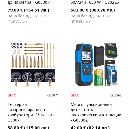
до 40 метра - G03307
50л/24ч., 650 W - G80225
79.00 € (154.51 лв.)
503.00 € (983.78 лв.)
Цена без ДДС: 65.83 €
Цена без ДДС: 419.17 €
(128.75 лв.)
(819.83 лв.)
GEKO
G30071
GEKO
G03362
Тестер за
Многофункционален
синхронизиране на
детектор за
карбуратори, 26 части -
електрически инсталации
G30071
- G03362
58.80 € (115.00 лв.)
42.00 € (82.14 лв.)