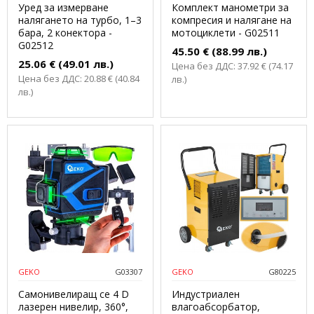
Уред за измерване
Комплект манометри за
налягането на турбо, 1–3
компресия и налягане на
бара, 2 конектора -
мотоциклети - G02511
G02512
45.50 € (88.99 лв.)
25.06 € (49.01 лв.)
Цена без ДДС: 37.92 € (74.17
Цена без ДДС: 20.88 € (40.84
лв.)
лв.)
GEKO
G03307
GEKO
G80225
Самонивелиращ се 4 D
Индустриален
лазерен нивелир, 360°,
влагоабсорбатор,