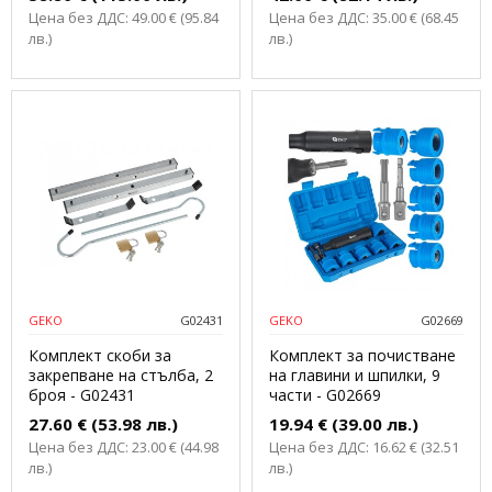
Цена без ДДС: 49.00 € (95.84
Цена без ДДС: 35.00 € (68.45
лв.)
лв.)
GEKO
G02431
GEKO
G02669
Комплект скоби за
Комплект за почистване
закрепване на стълба, 2
на главини и шпилки, 9
броя - G02431
части - G02669
27.60 € (53.98 лв.)
19.94 € (39.00 лв.)
Цена без ДДС: 23.00 € (44.98
Цена без ДДС: 16.62 € (32.51
лв.)
лв.)