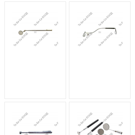
Телескопично огледало
Огледало с фенерче BGS
Ø 30mm. BGS Technic
Technic
5.11 € (9.99 лв.)
12.78 € (25.00 лв.)
Цена без ДДС: 4.26 € (8.33
Цена без ДДС: 10.65 €
лв.)
(20.83 лв.)