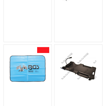
Комплект за тестване
Сгъваема линия / метър
на Common Rail дюзи
10мм. BGS Technic
Geko G02655
1.54 € (3.01 лв.)
23.52 € (46.00 лв.)
Цена без ДДС: 1.28 € (2.50
Цена без ДДС: 19.60 €
лв.)
(38.33 лв.)
-20 %
Магнитно покривало за
Монтьорска количка
калници BGS Technic
-103x50x10см. + LED
BGS3232
фенерче BGS Technic