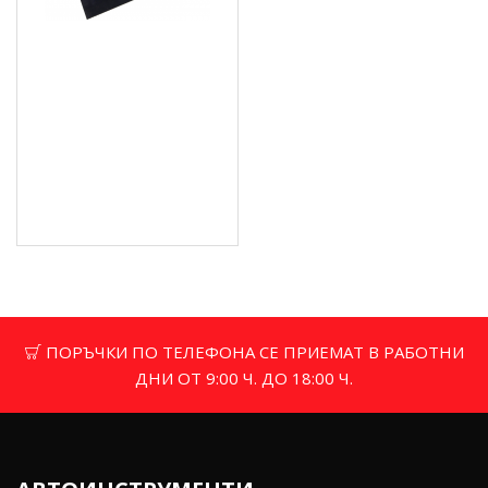
Стъргало за под с
армировка, пружинна
плоча без вал - TBS-
20026
16.00 € (31.29 лв.)
Цена без ДДС: 13.33 €
(26.07 лв.)
ПОРЪЧКИ ПО ТЕЛЕФОНА СЕ ПРИЕМАТ В РАБОТНИ
ДНИ ОТ 9:00 Ч. ДО 18:00 Ч.