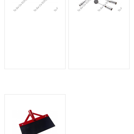
Телескопична магнитна
Комплект
писалка BGS Technic
огледалца,LED фенерче
и магнит BGS Technic
4.09 € (8.00 лв.)
30.67 € (59.99 лв.)
Цена без ДДС: 3.41 € (6.67
Цена без ДДС: 25.56 €
лв.)
(49.99 лв.)
ПОСЛЕДНО РАЗГЛЕДАХТЕ