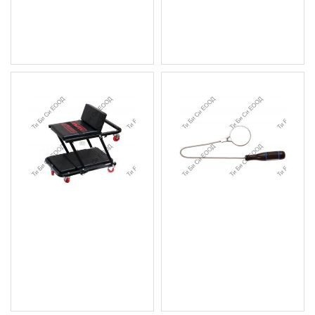
8.70 € (17.02 лв.)
58.28 € (113.99 лв.)
7.00 € (13.69 лв.)
Цена без ДДС: 48.57 €
Цена без ДДС: 5.83 € (11.40
(94.99 лв.)
лв.)
Монтьорска количка тип
Огледало, ø 55 mm BGS
"лежанка" - сгъваема
Technic
BGS Technic
6.13 € (11.99 лв.)
79.25 € (155.00 лв.)
Цена без ДДС: 5.11 € (9.99
Цена без ДДС: 66.04 €
лв.)
(129.16 лв.)