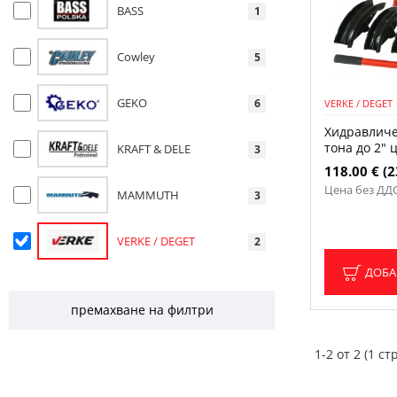
BASS
1
Cowley
5
GEKO
6
VERKE / DEGET
Хидравличе
тона до 2" 
KRAFT & DELE
3
118.00 € (2
Цена без ДДС:
MAMMUTH
3
VERKE / DEGET
2
ДОБА
премахване на филтри
1-2 от 2 (1 стр