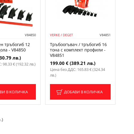
V84850
VERKE / DEGET
V84851
н тръбогиб 12
Тръбоогъвач / тръбогиб 16
цола - V84850
тона с комплект профили -
V84851
30.79 лв.)
199.00 € (389.21 лв.)
 98.33 € (192.32 лв.)
Цена без ДДС: 165.83 € (324.34
лв.)
ВИ В КОЛИЧКА
ДОБАВИ В КОЛИЧКА
.)