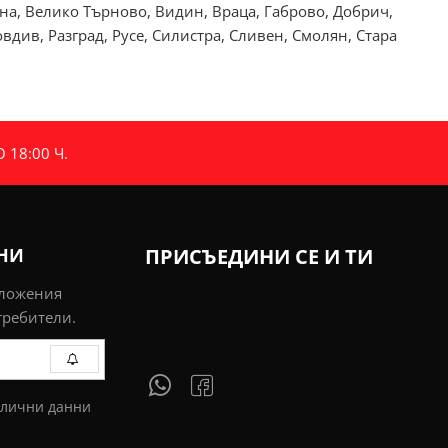
рна, Велико Търново, Видин, Враца, Габрово, Добрич,
див, Разград, Русе, Силистра, Сливен, Смолян, Стара
18:00 Ч.
ИНИ
ПРИСЪЕДИНИ СЕ И ТИ
дложения
требители.
 лични данни