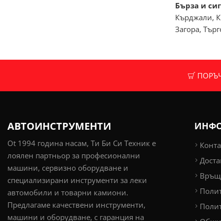
Бърза и сиг
Кърджали, К
Загора, Тър
ПОРЪЧК
АВТОИНСТРУМЕНТИ
ИНФ
Ot 1994 година насам, Ти Би Си Техник е
Конта
лоялен партньор за професионални
Доста
машини, сервизно оборудване и
Връща
специализирани инструменти за леки
Поли
автомобили и товарни камиони.
Предлагаме качествени инструменти,
Полит
машини и оборудване, с гаранция на