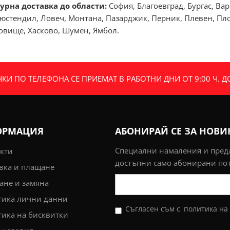
урна доставка до области:
София, Благоевград, Бургас, Ва
юстендил, Ловеч, Монтана, Пазарджик, Перник, Плевен, Плов
говище, Хасково, Шумен, Ямбол.
И ПО ТЕЛЕФОНА СЕ ПРИЕМАТ В РАБОТНИ ДНИ ОТ 9:00 Ч. ДО 
ОРМАЦИЯ
АБОНИРАЙ СЕ ЗА НОВ
Специални намаления и пре
кти
достъпни само абонирани по
вка и плащане
не и замяна
тика лични данни
Съгласен съм с
политика на
ика на бисквитки